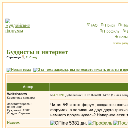
FAQ
Поиск
По
Профиль
Новы
В этом разд
Буддисты и интернет
Страницы
1
,
2
След.
Автор
Wolfshadow
№
47672
Добавлено: Вт 05 Фев 08, 14:56 (19 лет том
Корнеплод сансары
Зарегистрирован:
Читая БФ и этот форум, создается впечат
06.09.2005
форумах, в поливании друг друга грязью,
Суждений: 1302
Откуда: Саратов
немного продвинулась? Наверное если т
Наверх