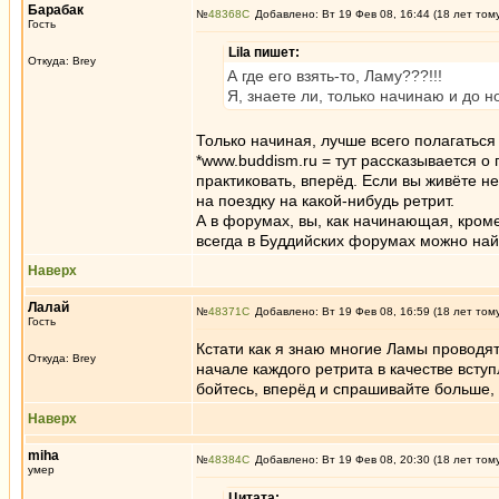
Барабак
№
48368
Добавлено: Вт 19 Фев 08, 16:44 (18 лет том
Гость
Lila пишет:
Откуда: Brey
А где его взять-то, Ламу???!!!
Я, знаете ли, только начинаю и до 
Только начиная, лучше всего полагаться
*www.buddism.ru = тут рассказывается о
практиковать, вперёд. Если вы живёте не
на поездку на какой-нибудь ретрит.
А в форумах, вы, как начинающая, кроме
всегда в Буддийских форумах можно най
Наверх
Лалай
№
48371
Добавлено: Вт 19 Фев 08, 16:59 (18 лет том
Гость
Кстати как я знаю многие Ламы проводят
Откуда: Brey
начале каждого ретрита в качестве вступ
бойтесь, вперёд и спрашивайте больше, 
Наверх
miha
№
48384
Добавлено: Вт 19 Фев 08, 20:30 (18 лет том
умер
Цитата: