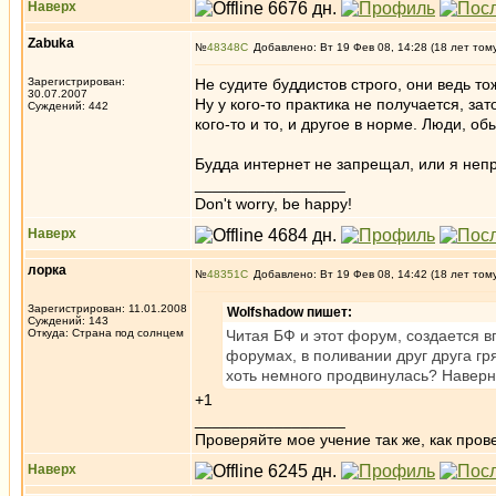
Наверх
Zabuka
№
48348
Добавлено: Вт 19 Фев 08, 14:28 (18 лет том
Зарегистрирован:
Не судите буддистов строго, они ведь то
30.07.2007
Ну у кого-то практика не получается, зато
Суждений: 442
кого-то и то, и другое в норме. Люди, о
Будда интернет не запрещал, или я неп
_________________
Don't worry, be happy!
Наверх
лорка
№
48351
Добавлено: Вт 19 Фев 08, 14:42 (18 лет том
Зарегистрирован: 11.01.2008
Wolfshadow пишет:
Суждений: 143
Откуда: Страна под солнцем
Читая БФ и этот форум, создается вп
форумах, в поливании друг друга гря
хоть немного продвинулась? Наверно
+1
_________________
Проверяйте мое учение так же, как провер
Наверх