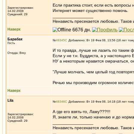
Если практика стоит, если есть вопросы
Зарегистрирован:
Интернет может существенно помочь.
14.02.2008
Суждений: 29
_________________
Ненависть пресекается любовью. Таков 
Наверх
Барабак
№
48345
Добавлено: Вт 19 Фев 08, 13:56 (18 лет том
Гость
И то правда, лучше не лазить по таким 
Откуда: Brey
Если у не т.н. Буддиста, а у настоящего 
НУ а некоторым нравится омрачаться, о
"Лучше молчать, чем целый год повторя
Речью мы производим огромное количес
Наверх
Lila
№
48346
Добавлено: Вт 19 Фев 08, 14:18 (18 лет том
А где его взять-то, Ламу???!!!
Зарегистрирован:
Я, знаете ли, только начинаю и до норм
14.02.2008
Суждений: 29
_________________
Ненависть пресекается любовью. Таков 