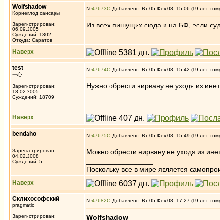
Wolfshadow
№
47673
Добавлено: Вт 05 Фев 08, 15:06 (19 лет том
Корнеплод сансары
Зарегистрирован:
Из всех пишущих сюда и на БФ, если суд
06.09.2005
Суждений: 1302
Откуда: Саратов
Наверх
test
№
47674
Добавлено: Вт 05 Фев 08, 15:42 (19 лет том
一心
Нужно обрести нирвану не уходя из инет
Зарегистрирован:
18.02.2005
Суждений: 18709
Наверх
bendaho
№
47675
Добавлено: Вт 05 Фев 08, 15:49 (19 лет том
Зарегистрирован:
Можно обрести нирвану не уходя из инет
04.02.2008
_________________
Суждений: 5
Поскольку все в мире является самопрои
Наверх
Склихософский
№
47682
Добавлено: Вт 05 Фев 08, 17:27 (19 лет том
pragmatic
Зарегистрирован:
Wolfshadow