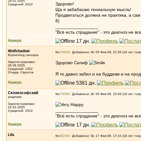
24.02.2005
Здорово!
Суждений: 2414
Ща я забабахаю гениальную мысль!
Продвигаться должна не практика, а сам
8)
_________________
"Всё есть страдание" - это диагноз не вс
Наверх
Wolfshadow
№
47693
Добавлено: Вт 05 Фев 08, 21:56 (19 лет том
Корнеплод сансары
Зарегистрирован:
Здорово Склиф
06.09.2005
Суждений: 1302
Откуда: Саратов
Я то давно забил и на буддизм и на про
Наверх
Склихософский
№
47696
Добавлено: Вт 05 Фев 08, 23:48 (19 лет том
pragmatic
Зарегистрирован:
24.02.2005
_________________
Суждений: 2414
"Всё есть страдание" - это диагноз не вс
Наверх
Lila
№
48235
Добавлено: Вс 17 Фев 08, 17:10 (18 лет том