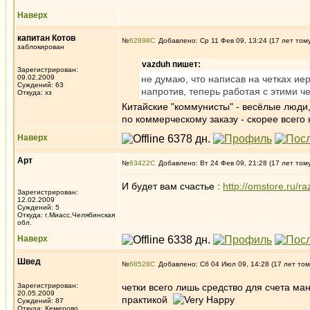
Наверх
капитан Котов
№
62898
Добавлено: Ср 11 Фев 09, 13:24 (17 лет том
заблокирован
vazduh пишет:
Зарегистрирован:
09.02.2009
не думаю, что написав на четках ие
Суждений: 63
напротив, теперь работая с этими че
Откуда: хз
Китайские "коммунисты" - весёлые люди,
по коммерческому заказу - скорее всего
Наверх
Арт
№
63422
Добавлено: Вт 24 Фев 09, 21:28 (17 лет том
И будет вам счастье :
http://omstore.ru/r
Зарегистрирован:
12.02.2009
Суждений: 5
Откуда: г.Миасс,Челябинская
обл.
Наверх
Швед
№
68528
Добавлено: Сб 04 Июл 09, 14:28 (17 лет том
Зарегистрирован:
четки всего лишь средство для счета ма
20.05.2009
практикой
Суждений: 87
Откуда: Кемерово