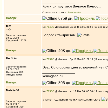
_________________
Крутится, крутится Великое Колесо...
Ответы на этот пост:
Еше Нинбо
Наверх
test
№
47149
Добавлено: Ср 16 Янв 08, 21:58 (19 лет том
一心
Вопрос к тантристам.
Зарегистрирован:
18.02.2005
Суждений: 18709
Наверх
Ho Shim
№
47152
Добавлено: Ср 16 Янв 08, 22:19 (19 лет том
Зарегистрирован:
Эээ.. Со стороны дзен возражений нет. 
03.06.2005
_________________
Суждений: 375
Откуда: Томск
keumgang.ru
Наверх
Natalia66
№
47158
Добавлено: Чт 17 Янв 08, 05:06 (19 лет том
а мне подарили четки кришнаитские
Зарегистрирован:
15.06.2007
Суждений: 320