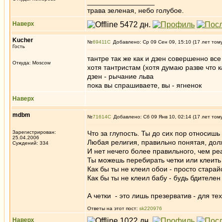
_________________
трава зеленая, небо голубое.
Наверх
Kucher
№
69411
Добавлено: Ср 09 Сен 09, 15:10 (17 лет том
Гость
тантре так же как и дзен совершенно вс
Откуда: Moscow
хотя тантристам (хотя думаю разве что 
дзен - рычание льва
пока вы спрашиваете, вы - ягненок
Наверх
mdbm
№
71614
Добавлено: Сб 09 Янв 10, 02:14 (17 лет том
Зарегистрирован:
Что за глупость. Ты до сих пор относишь
25.04.2006
Любая религия, правильно понятая, дол
Суждений: 334
И нет нечего более правильного, чем ре
Ты можешь перебирать четки или клеить 
Как бы ты не клеил обои - просто старайс
Как бы ты не клеил бабу - будь бдителен
А четки - это лишь презерватив - для т
Ответы на этот пост:
sk220976
Наверх