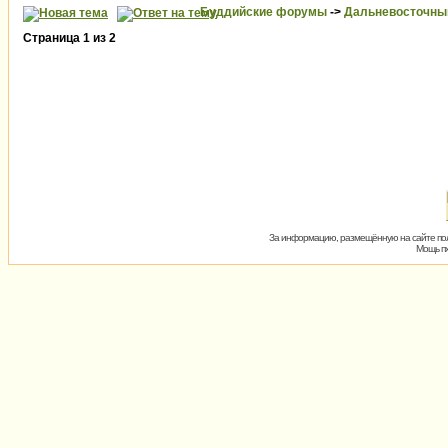
Буддийские форумы
->
Дальневосточны
Страница
1
из
2
За информацию, размещённую на сайте пол
Мощь пх