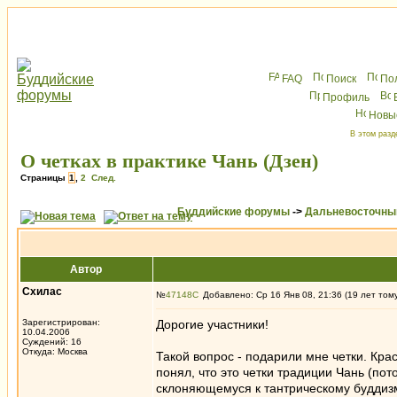
FAQ
Поиск
По
Профиль
Новы
В этом разд
О четках в практике Чань (Дзен)
Страницы
1
,
2
След.
Буддийские форумы
->
Дальневосточны
Автор
Схилас
№
47148
Добавлено: Ср 16 Янв 08, 21:36 (19 лет том
Зарегистрирован:
Дорогие участники!
10.04.2006
Суждений: 16
Откуда: Москва
Такой вопрос - подарили мне четки. Крас
понял, что это четки традиции Чань (пот
склоняющемуся к тантрическому буддизм