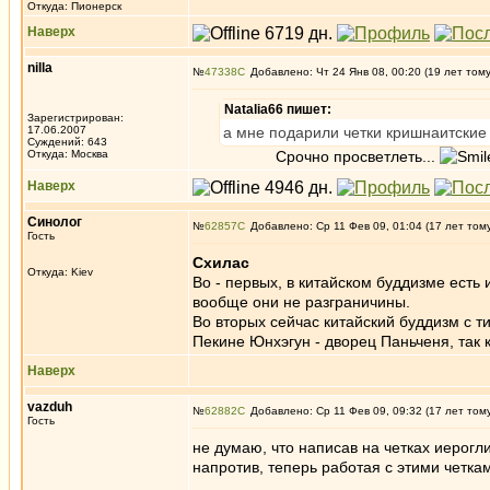
Откуда: Пионерск
Наверх
nilla
№
47338
Добавлено: Чт 24 Янв 08, 00:20 (19 лет том
Natalia66 пишет:
Зарегистрирован:
17.06.2007
а мне подарили четки кришнаитски
Суждений: 643
Откуда: Москва
Срочно просветлеть...
Наверх
Синолог
№
62857
Добавлено: Ср 11 Фев 09, 01:04 (17 лет том
Гость
Схилас
Откуда: Kiev
Во - первых, в китайском буддизме есть и
вообще они не разграничины.
Во вторых сейчас китайский буддизм с ти
Пекине Юнхэгун - дворец Паньченя, так 
Наверх
vazduh
№
62882
Добавлено: Ср 11 Фев 09, 09:32 (17 лет том
Гость
не думаю, что написав на четках иерогл
напротив, теперь работая с этими четкам