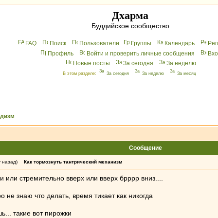
Дхарма
Буддийское сообщество
FAQ
Поиск
Пользователи
Группы
Календарь
Peг
Профиль
Войти и проверить личные сообщения
Вхo
Новые посты
За сегодня
За неделю
В этом разделе:
За сегодня
За неделю
За месяц
ддизм
Сообщение
у назад)
Как тормознуть тантрический механизм
 и или стремительно вверх или вверх брррр вниз....
о не знаю что делать, время тикает как никогда
шь... такие вот пирожки