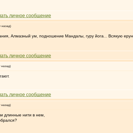
у назад)
ния, Алмазный ум, подношение Мандалы, гуру йога... Всякую ерун
у назад)
гают.
у назад)
ли длинные нити в нем,
обрался?