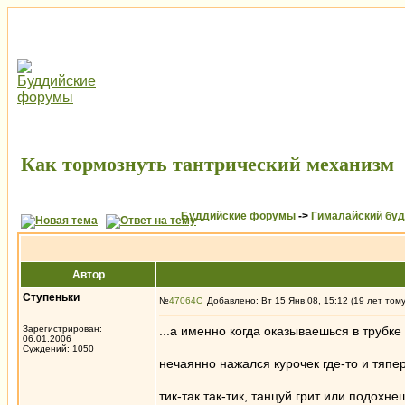
Как тормознуть тантрический механизм
Буддийские форумы
->
Гималайский бу
Автор
Ступеньки
№
47064
Добавлено: Вт 15 Янв 08, 15:12 (19 лет том
Зарегистрирован:
...а именно когда оказываешься в трубке
06.01.2006
Суждений: 1050
нечаянно нажался курочек где-то и тяпер
тик-так так-тик, танцуй грит или подохне