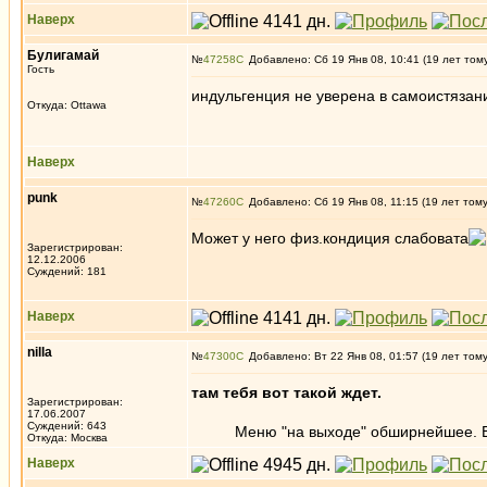
Наверх
Булигамай
№
47258
Добавлено: Сб 19 Янв 08, 10:41 (19 лет том
Гость
индульгенция не уверена в самоистязании
Откуда: Ottawa
Наверх
punk
№
47260
Добавлено: Сб 19 Янв 08, 11:15 (19 лет том
Может у него физ.кондиция слабовата
Зарегистрирован:
12.12.2006
Суждений: 181
Наверх
nilla
№
47300
Добавлено: Вт 22 Янв 08, 01:57 (19 лет том
там тебя вот такой ждет.
Зарегистрирован:
17.06.2007
Суждений: 643
Меню "на выходе" обширнейшее. Все 
Откуда: Москва
Наверх