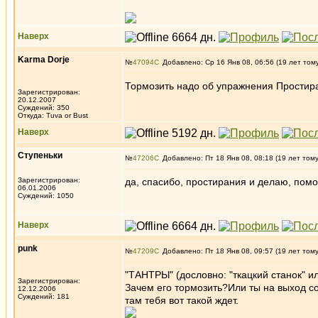
Наверх
Karma Dorje
№
47094
Добавлено: Ср 16 Янв 08, 06:56 (19 лет том
Тормозить надо об упражнения Простира
Зарегистрирован:
20.12.2007
Суждений: 350
Откуда: Tuva or Bust
Наверх
Ступеньки
№
47206
Добавлено: Пт 18 Янв 08, 08:18 (19 лет том
Зарегистрирован:
да, спасибо, простирания и делаю, помо
06.01.2006
Суждений: 1050
Наверх
punk
№
47209
Добавлено: Пт 18 Янв 08, 09:57 (19 лет том
"ТАНТРЫ" (дословно: "ткацкий станок" и
Зарегистрирован:
Зачем его тормозить?Или ты на выход с
12.12.2006
Суждений: 181
там тебя вот такой ждет.