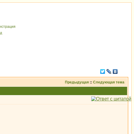
иcтрaция
д
Предыдущая
::
Следующая тема