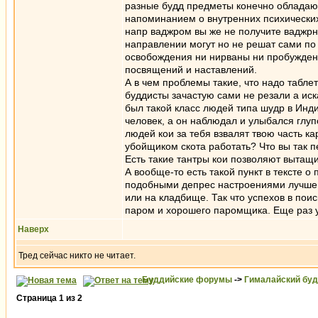
разные будд предметы конечно обладают
напоминанием о внутренних психических 
напр ваджром вы же не получите ваджрно
направлении могут но не решат сами по 
освобождения ни нирваны ни пробуждени
посвящений и наставлений.
А в чем проблемы такие, что надо таблет
буддисты зачастую сами не резали а иск
был такой класс людей типа шудр в Инди
человек, а он наблюдал и улыбался глу
людей кои за тебя взвалят твою часть ка
убойщиком скота работать? Что вы так п
Есть такие тантры кои позволяют вытащи
А вообще-то есть такой пункт в тексте
подобными депрес настроениями лучше н
или на кладбище. Так что успехов в пои
паром и хорошего паромщика. Еще раз 
Наверх
Тред сейчас никто не читает.
Буддийские форумы
->
Гималайский бу
Страница
1
из
2