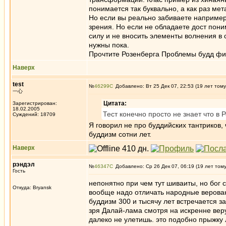
понимается так буквально, а как раз мет
Но если вы реально забиваете например к
зрения. Но если не обладаете дост пони
силу и не вносить элементы волнения в 
нужны пока.
Прочтите Розенберга Проблемы будд фил
Наверх
test
№
46299
Добавлено: Вт 25 Дек 07, 22:53 (19 лет тому
一心
Цитата:
Зарегистрирован:
18.02.2005
Тест конечно просто не знает что в Р
Суждений: 18709
Я говорил не про буддийских тантриков, 
буддизм сотни лет.
Наверх
рэндэл
№
46347
Добавлено: Ср 26 Дек 07, 06:19 (19 лет том
Гость
непонятно при чем тут шиваиты, но бог с 
Откуда: Bryansk
вообще надо отличать народные верован
буддизм 300 и тысячу лет встречается з
зря Далай-лама смотря на искренне вер
далеко не улетишь. это подобно прыжку 