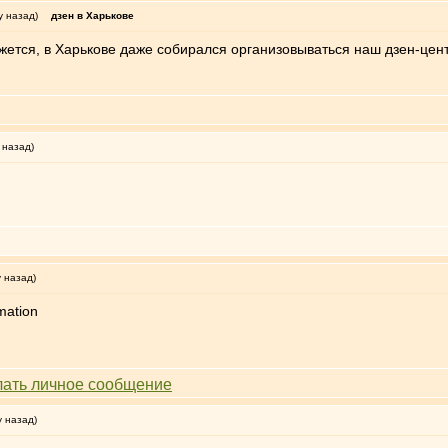
у назад)
дзен в Харькове
жется, в Харькове даже собирался организовываться наш дзен-цент
 назад)
у назад)
у назад)