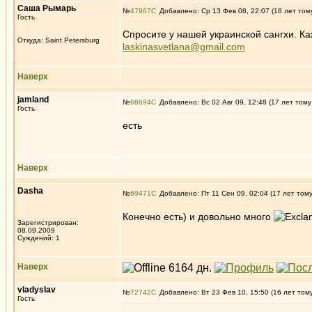
Саша Рымарь
№
47967
Добавлено: Ср 13 Фев 08, 22:07 (18 лет том
Гость
Спросите у нашей украинской сангхи. Ка
Откуда: Saint Petersburg
laskinasvetlana@gmail.com
Наверх
jamland
№
68694
Добавлено: Вс 02 Авг 09, 12:48 (17 лет тому
Гость
есть
Наверх
Dasha
№
69471
Добавлено: Пт 11 Сен 09, 02:04 (17 лет том
Конечно есть) и довольно много
Зарегистрирован:
08.09.2009
Суждений: 1
Наверх
vladyslav
№
72742
Добавлено: Вт 23 Фев 10, 15:50 (16 лет том
Гость