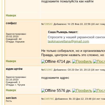
подскажите пожалуйста как найти
Наверх
cooljazz
№
72852
Добавлено: Чт 25 Фев 10, 22:56 (16 лет том
Саша Рымарь пишет:
Зарегистрирован:
25.02.2010
Спросите у нашей украинской сангхи
Суждений: 44
laskinasvetlana@gmail.com
Откуда: Харьков
Не только собирался, но и организовал
Правда, центром назвать это сложно, н
Наверх
юдин артём
№
82106
Добавлено: Сб 23 Окт 10, 20:13 (16 лет том
Зарегистрирован:
подскажите адрес
22.10.2010
Суждений: 1
Откуда: г. Чугуев
Наверх
sen ken
№
134576
Добавлено: Вс 23 Дек 12, 23:48 (14 лет то
Гость