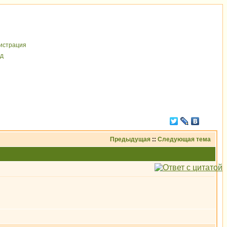
иcтрaция
д
Предыдущая
::
Следующая тема