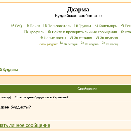
Дхарма
Буддийское сообщество
FAQ
Поиск
Пользователи
Группы
Календарь
Peг
Профиль
Войти и проверить личные сообщения
Вхo
Новые посты
За сегодня
За неделю
В этом разделе:
За сегодня
За неделю
За месяц
й буддизм
Сообщение
у назад)
Есть ли дзен буддисты в Харькове?
е дзен буддисты?