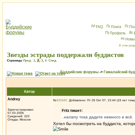
FAQ
Поиск
По
Профиль
Новы
В этом разд
Звезды эстрады поддержали буддистов
Страницы
Пред.
1
,
2
,
3
,
4
След.
Буддийские форумы
->
Гималайский бу
Автор
Andrey
№
43334
Добавлено: Пт 26 Окт 07, 15:44 (19 лет тому
Зарегистрирован:
Fritz пишет:
07.03.2006
Суждений: 323
..налапу тока дадите немного и всё.
Откуда: Moscow
Хотел бы посмотреть на буддиста, которы