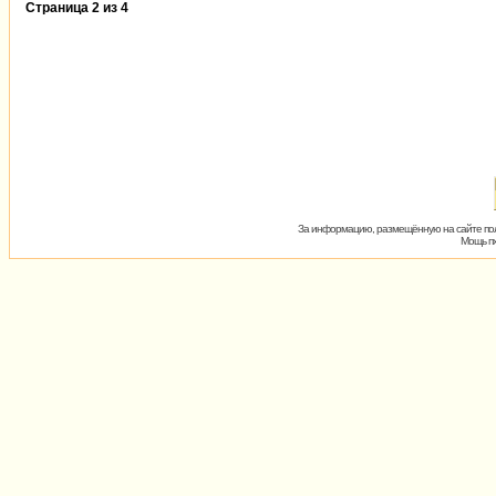
Страница
2
из
4
За информацию, размещённую на сайте пол
Мощь пх