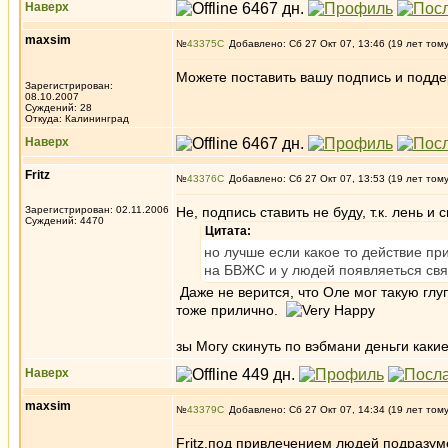
Наверх
maxsim
№
43375
Добавлено: Сб 27 Окт 07, 13:46 (19 лет том
Можете поставить вашу подпись и подде
Зарегистрирован:
08.10.2007
Суждений: 28
Откуда: Калининград
Наверх
Fritz
№
43376
Добавлено: Сб 27 Окт 07, 13:53 (19 лет том
Зарегистрирован: 02.11.2006
Не, подпись ставить не буду, т.к. лень и
Суждений: 4470
Цитата:
но лучше если какое то действие п
на БВЖС и у людей появляеться свя
Даже не верится, что Оле мог такую глуп
тоже прилично.
зы Могу скинуть по вэбмани деньги какие
Наверх
maxsim
№
43379
Добавлено: Сб 27 Окт 07, 14:34 (19 лет том
Fritz,под привлечением людей подразум