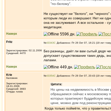
"по-белому".
Не существует ни "белого", ни "черного"
которым люди их совершают. Нет ни одно
она не заслуживает. А все остальное - с
медитации.
Наверх
Fritz
№
43343
Добавлено: Пт 26 Окт 07, 16:21 (19 лет тому
Зарегистрирован: 02.11.2006
Без разницы, даёт ли вам сытый дядя че
Суждений: 4470
допускает существование таких дядь, зн
лапами.
Наверх
Krie
№
43354
Добавлено: Пт 26 Окт 07, 20:43 (19 лет тому
баловник
Зарегистрирован:
Цитата:
18.01.2006
Суждений: 3693
Но цены на недвижимость в Москве 
Откуда: russia
обращаемся сейчас к московскому п
которых практикуют буддийскую мед
цене, можно дом под реконструкцию
Когда только поймёте, что у правительс