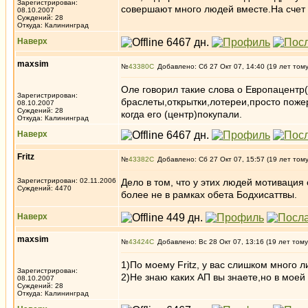
Зарегистрирован:
совершают много людей вместе.На счет 
08.10.2007
Суждений: 28
Откуда: Калининград
Наверх
maxsim
№
43380
Добавлено: Сб 27 Окт 07, 14:40 (19 лет том
Оле говорил такие слова о Европацент
Зарегистрирован:
браслеты,открытки,лотереи,просто пож
08.10.2007
Суждений: 28
когда его (центр)покупали.
Откуда: Калининград
Наверх
Fritz
№
43382
Добавлено: Сб 27 Окт 07, 15:57 (19 лет том
Зарегистрирован: 02.11.2006
Дело в том, что у этих людей мотивация
Суждений: 4470
более не в рамках обета Бодхисаттвы.
Наверх
maxsim
№
43424
Добавлено: Вс 28 Окт 07, 13:16 (19 лет тому
1)По моему Fritz, у вас слишком много 
Зарегистрирован:
2)Не знаю каких АП вы знаете,но в мое
08.10.2007
Суждений: 28
Откуда: Калининград