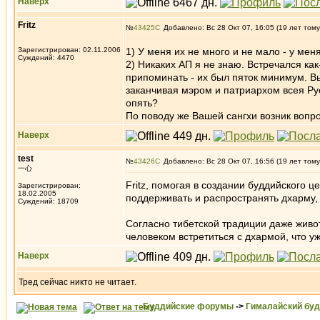
Наверх
Fritz
№
43425
Добавлено: Вс 28 Окт 07, 16:05 (19 лет тому
Зарегистрирован: 02.11.2006
1) У меня их не много и не мало - у мен
Суждений: 4470
2) Никаких АП я не знаю. Встречался как
припоминать - их был пяток минимум. Вы
заканчивая мэром и патриархом всея Ру
опять?
По поводу же Вашей сангхи возник вопро
Наверх
test
№
43426
Добавлено: Вс 28 Окт 07, 16:56 (19 лет тому
一心
Fritz, помогая в создании буддийского 
Зарегистрирован:
18.02.2005
поддерживать и распространять дхарму, 
Суждений: 18709
Согласно тибетской традиции даже живот
человеком встретиться с дхармой, что 
Наверх
Тред сейчас никто не читает.
Буддийские форумы
->
Гималайский бу