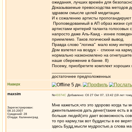
ожидания, лучших времён для безопасн
Доказываемые превосходства методов до
здравом смысле целей медитации.
И к сожалению артисты пропогандируют т
Проповедоваемый в АП образ жизни суп
артистами критерий таланта голосовых с
напросто даже Аль-Каид - ихнее поведе
приемлемо. Таков логический вывод.
Правда слово "логика" мало кому интере
Дом взлетел на воздух - спихни на карм
нормально наэкономлено на огнетушител
наше сбережение в банке. 8)
Посему, приобретите комплект хороших 
_________________
достаточнее предположенных
Наверх
maxsim
№
43374
Добавлено: Сб 27 Окт 07, 13:42 (19 лет том
Мне кажеться,что это здорово когда ты
Зарегистрирован:
джентельменов дать денег(такие есть в
08.10.2007
Суждений: 28
больше людей(это дает возможность сов
Откуда: Калининград
то про карму,так вот буддисты в ее вер
здесь Будд,мысли мудростью,а слова ма