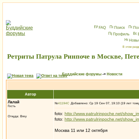
FAQ
Поиск
По
Профиль
Новы
В этом разд
Ретриты Патрула Ринпоче в Москве, Пете
Буддийские форумы
->
Новости
Автор
Лалай
№
41194
Добавлено: Ср 19 Сен 07, 19:10 (19 лет том
Гость
foto:
http://www.patrulrinpoche.net/show
Откуда: Brey
foto:
http://www.patrulrinpoche.net/show
Москва 11 или 12 октября