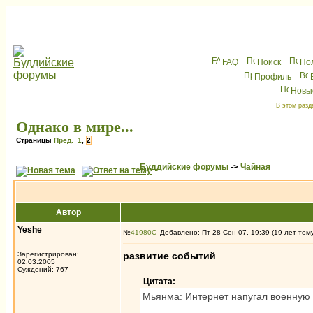
FAQ
Поиск
По
Профиль
Новы
В этом разд
Однако в мире...
Страницы
Пред.
1
,
2
Буддийские форумы
->
Чайная
Автор
Yeshe
№
41980
Добавлено: Пт 28 Сен 07, 19:39 (19 лет том
Зарегистрирован:
развитие событий
02.03.2005
Суждений: 767
Цитата:
Мьянма: Интернет напугал военную 