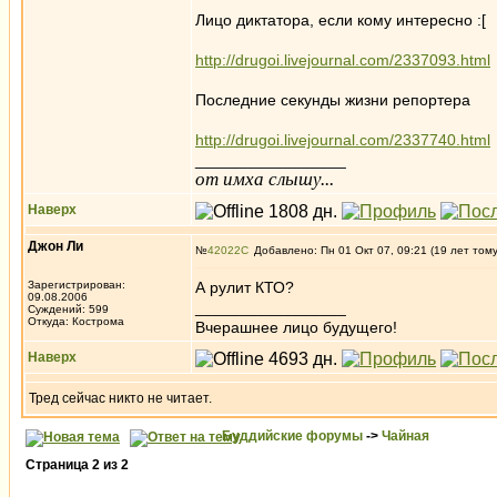
Лицо диктатора, если кому интересно :[
http://drugoi.livejournal.com/2337093.html
Последние секунды жизни репортера
http://drugoi.livejournal.com/2337740.html
_________________
от имха слышу...
Наверх
Джон Ли
№
42022
Добавлено: Пн 01 Окт 07, 09:21 (19 лет том
Зарегистрирован:
А рулит КТО?
09.08.2006
_________________
Суждений: 599
Откуда: Кострома
Вчерашнее лицо будущего!
Наверх
Тред сейчас никто не читает.
Буддийские форумы
->
Чайная
Страница
2
из
2