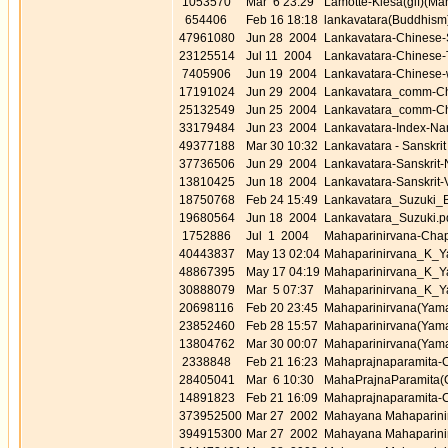
1053570
Mar 6 23:29
Lamotte-Klesa(gif)(M
654406
Feb 16 18:18
lankavatara(Buddhism
47961080
Jun 28 2004
Lankavatara-Chinese-
23125514
Jul 11 2004
Lankavatara-Chinese-
7405906
Jun 19 2004
Lankavatara-Chinese-
17191024
Jun 29 2004
Lankavatara_comm-Ch
25132549
Jun 25 2004
Lankavatara_comm-Chi
33179484
Jun 23 2004
Lankavatara-Index-Nan
49377188
Mar 30 10:32
Lankavatara - Sanskrit
37736506
Jun 29 2004
Lankavatara-Sanskrit-
13810425
Jun 18 2004
Lankavatara-Sanskrit-
18750768
Feb 24 15:49
Lankavatara_Suzuki_B
19680564
Jun 18 2004
Lankavatara_Suzuki.p
1752886
Jul 1 2004
Mahaparinirvana-Chap
40443837
May 13 02:04
Mahaparinirvana_K_Ya
48867395
May 17 04:19
Mahaparinirvana_K_Ya
30888079
Mar 5 07:37
Mahaparinirvana_K_Ya
20698116
Feb 20 23:45
Mahaparinirvana(Yam
23852460
Feb 28 15:57
Mahaparinirvana(Yam
13804762
Mar 30 00:07
Mahaparinirvana(Yam
2338848
Feb 21 16:23
Mahaprajnaparamita-
28405041
Mar 6 10:30
MahaPrajnaParamita(
14891823
Feb 21 16:09
Mahaprajnaparamita-
373952500
Mar 27 2002
Mahayana Mahaparinirv
394915300
Mar 27 2002
Mahayana Mahaparinirv