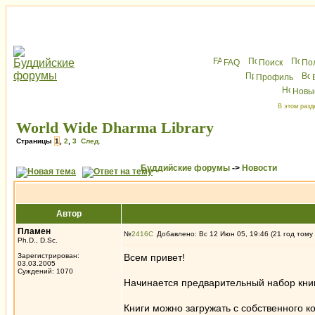
FAQ
Поиск
По
Профиль
Новы
В этом разд
World Wide Dharma Library
Страницы
1
,
2
,
3
След.
Буддийские форумы
->
Новости
Автор
Пламен
№
2416
Добавлено: Вс 12 Июн 05, 19:46 (21 год тому
Ph.D., D.Sc.
Зарегистрирован:
Всем привет!
03.03.2005
Суждений: 1070
Начинается предварительный набор книг
Книги можно загружать с собственного к