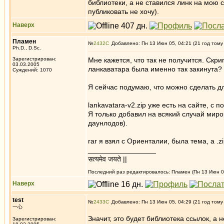
библиотеки, а не ставился линк на мою с
публиковать не хочу).
Наверх
Пламен
№
2432
Добавлено: Пн 13 Июн 05, 04:21 (21 год тому
Ph.D., D.Sc.
Зарегистрирован:
Мне кажется, что так не получится. Скри
03.03.2005
ланкаватара была именно так закинута?
Суждений: 1070
Я сейчас подумаю, что можно сделать дл
lankavatara-v2.zip уже есть на сайте, с 
Я только добавил на всякий случай миро
даунлодов).
rar я взял с Ориенталии, была тема, а .
_________________
सत्यमेव जयते ||
Последний раз редактировалось: Пламен (Пн 13 Июн 05
Наверх
test
№
2433
Добавлено: Пн 13 Июн 05, 04:29 (21 год тому
一心
Значит, это будет библиотека ссылок, а 
Зарегистрирован: