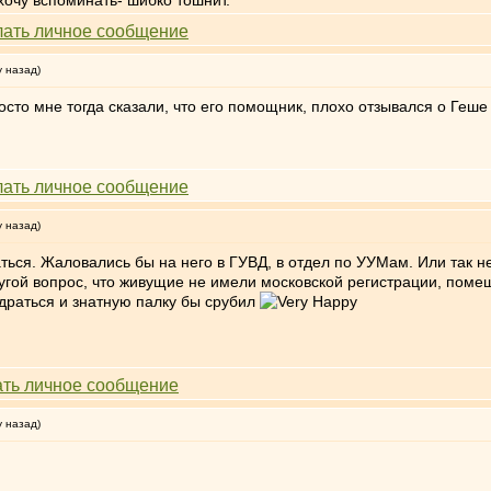
хочу вспоминать- шибко тошнит.
у назад)
осто мне тогда сказали, что его помощник, плохо отзывался о Геше
у назад)
аться. Жаловались бы на него в ГУВД, в отдел по УУМам. Или так н
ругой вопрос, что живущие не имели московской регистрации, поме
идраться и знатную палку бы срубил
у назад)