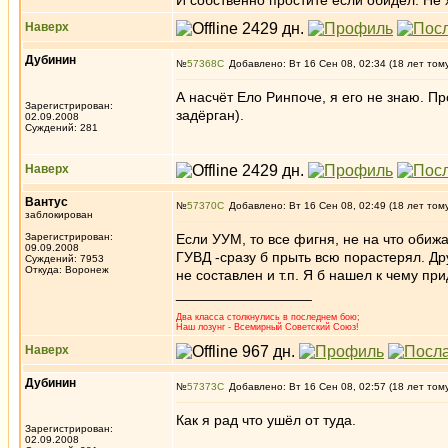
И собственно простите если обидел. Не 
Наверх
Дубинин
№
57368
Добавлено: Вт 16 Сен 08, 02:34 (18 лет том
А насчёт Ело Ринпоче, я его не знаю. Пр
Зарегистрирован:
задёрган).
02.09.2008
Суждений: 281
Наверх
Вантус
№
57370
Добавлено: Вт 16 Сен 08, 02:49 (18 лет том
заблокирован
Зарегистрирован:
Если УУМ, то все фигня, не на что обиж
09.09.2008
ГУВД -сразу б прыть всю порастерял. Д
Суждений: 7953
Откуда: Воронеж
не составлен и т.п. Я б нашел к чему пр
_________________
Два класса столкнулись в последнем бою;
Наш лозунг - Всемирный Советский Союз!
Наверх
Дубинин
№
57373
Добавлено: Вт 16 Сен 08, 02:57 (18 лет том
Как я рад что ушёл от туда.
Зарегистрирован:
02.09.2008