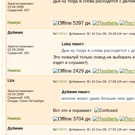
Дык ну тогда ж слова расходятся с дело
Зарегистрирован:
23.06.2008
Суждений: 407
Наверх
Дубинин
№
57391
Добавлено: Вт 16 Сен 08, 16:49 (18 лет том
Lalay пишет:
Зарегистрирован:
02.09.2008
Дык ну тогда ж слова расходятся с 
Суждений: 281
Это пожалуй только повод не выбирать е
ездят и слушают).
Наверх
Liza
№
57393
Добавлено: Вт 16 Сен 08, 17:06 (18 лет том
Зарегистрирован:
Дубинин пишет:
04.03.2008
Суждений: 249
многие знают даже больше чем здесь
Откуда: Санкт-Петербург
Вот это и поражает.
Наверх
Дубинин
№
57397
Добавлено: Вт 16 Сен 08, 17:52 (18 лет том