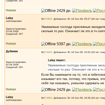
Суждений: 281
Наверх
Lalay
№
57380
Добавлено: Вт 16 Сен 08, 05:27 (18 лет том
заблокирован
Уважаемые господа присяжные заседатели
Зарегистрирован:
скольки то раз. Означает ли это в тч с
23.06.2008
Суждений: 407
Наверх
Дубинин
№
57384
Добавлено: Вт 16 Сен 08, 10:52 (18 лет том
Lalay пишет:
Зарегистрирован:
02.09.2008
Уважаемые господа присяжные заседа
Суждений: 281
скольки то раз. Означает ли это в 
Если Вы намекаете на то, что в тибетско
называет его так, потому, что привык, э
себя так называть, ухмылки сдержать не 
Наверх
Lalay
№
57390
Добавлено: Вт 16 Сен 08, 16:28 (18 лет том
заблокирован