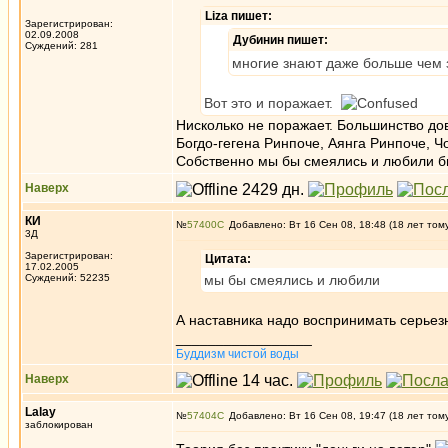
Liza пишет:
Зарегистрирован:
02.09.2008
Дубинин пишет:
Суждений: 281
многие знают даже больше чем з
Вот это и поражает.
Нисколько не поражает. Большинство до
Богдо-гегена Ринпоче, Аянга Ринпоче, Ч
Собственно мы бы смеялись и любили бы
Наверх
КИ
№
57400
Добавлено: Вт 16 Сен 08, 18:48 (18 лет том
3Д
Зарегистрирован:
Цитата:
17.02.2005
Суждений: 52235
мы бы смеялись и любили
А наставника надо воспринимать серьезн
_________________
Буддизм чистой воды
Наверх
Lalay
№
57404
Добавлено: Вт 16 Сен 08, 19:47 (18 лет том
заблокирован