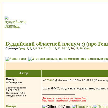
Буддийский областной пленум :) (про Геш
Страницы
Пред.
1
,
2
,
3
,
4
,
5
,
6
,
7
...
11
,
12
,
13
,
14
,
15
,
16
,
17
,
18
След.
Автор
Вантус
№
57364
Добавлено: Вт 16 Сен 08, 02:01 (18 лет том
заблокирован
Зарегистрирован:
Если ФМС, тогда все нормально, только
09.09.2008
_________________
Суждений: 7953
Откуда: Воронеж
Два класса столкнулись в последнем бою;
Наш лозунг - Всемирный Советский Союз!
Наверх