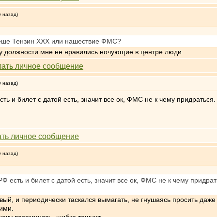
у назад)
геше Тензин XXX или нашествие ФМС?
лу должности мне не нравились ночующие в центре люди.
у назад)
есть и билет с датой есть, значит все ок, ФМС не к чему придратьс
у назад)
 РФ есть и билет с датой есть, значит все ок, ФМС не к чему придр
ый, и периодически таскался вымагать, не гнушаясь просить даже
ими.