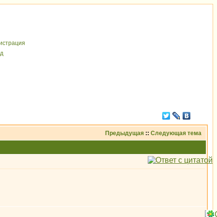
иcтрaция
д
Предыдущая
::
Следующая тема