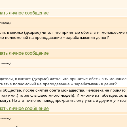
у назад)
, в книжке (дхарме) читал, что принятые обеты в тч монашеские мо
нятие полномочий на преподавание = зарабатывания денег?
у назад)
тели, в книжке (дхарме) читал, что принятые обеты в тч монашески
тч снятие полномочий на преподавание = зарабатывания денег?
м обществе, после снятия обета монашества, человека не принято зв
то как имя.( то же слышало много людей). И многие из тибетцев, хо
могут. Но это точно не повод прекратить ему учить и другим учитьс
у назад)