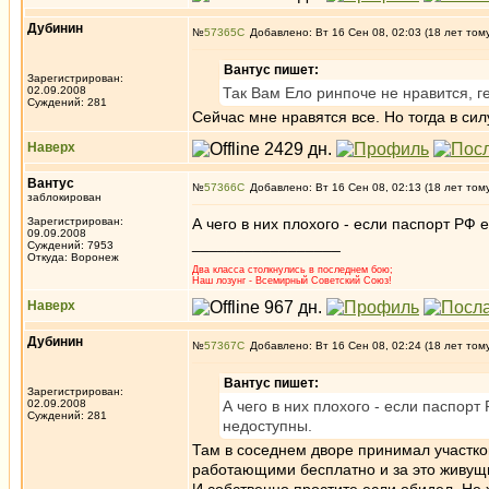
Дубинин
№
57365
Добавлено: Вт 16 Сен 08, 02:03 (18 лет том
Вантус пишет:
Зарегистрирован:
02.09.2008
Так Вам Ело ринпоче не нравится, 
Суждений: 281
Сейчас мне нравятся все. Но тогда в си
Наверх
Вантус
№
57366
Добавлено: Вт 16 Сен 08, 02:13 (18 лет том
заблокирован
Зарегистрирован:
А чего в них плохого - если паспорт РФ 
09.09.2008
_________________
Суждений: 7953
Откуда: Воронеж
Два класса столкнулись в последнем бою;
Наш лозунг - Всемирный Советский Союз!
Наверх
Дубинин
№
57367
Добавлено: Вт 16 Сен 08, 02:24 (18 лет том
Вантус пишет:
Зарегистрирован:
02.09.2008
А чего в них плохого - если паспорт
Суждений: 281
недоступны.
Там в соседнем дворе принимал участков
работающими бесплатно и за это живущ