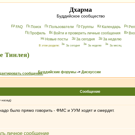
Дхарма
Буддийское сообщество
FAQ
Поиск
Пользователи
Группы
Календарь
Peг
Профиль
Войти и проверить личные сообщения
Вхo
Новые посты
За сегодня
За неделю
В этом разделе:
За сегодня
За неделю
За месяц
е Тинлея)
Буддийские форумы
->
Дискуссии
Сообщение
у назад)
 надо было прямо говорить - ФМС и УУМ ходят и смердят.