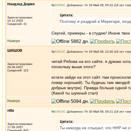
Нандзед Дорже
№
53560
Добавлено: Чт 29 Май 08, 05:42 (18 лет том
Цитата:
Зарегистрирован:
16.12.2005
Поэтому и раздрай в Меригаре, когд
Суждений: 41
Сергей, примеры - в студию! Иначе твои
Наверх
ШИШОВ
№
53610
Добавлено: Чт 29 Май 08, 22:40 (18 лет том
читай Рябова на его сайте. я думаю хот
Зарегистрирован:
поскольку выше этого?
29.08.2007
Суждений: 115
кстати зайди на этот сайт. там происхол
повар хороший). Ты будешь там звездой
добрые внутри). Правда больше одной та
(Какой ты шумный стал)
Наверх
nilla
№
53615
Добавлено: Пт 30 Май 08, 00:21 (18 лет том
Цитата:
Зарегистрирован:
17.06.2007
Ты никогда не слышал, что ННР не о
Суждений: 643