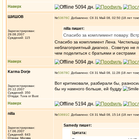
Наверх
ШИШОВ
№
53676
Добавлено: Сб 31 Май 08, 02:50 (18 лет том
nilla пишет:
Зарегистрирован:
29.08.2007
Спасибо за комплимент повару. Вст
Суждений: 115
Спасибо за комплимент Лена. Чистильщи
неблагоприятный диагноз.. Советую не п
чем поделиться с братьями и сестрами
Наверх
Karma Dorje
№
53678
Добавлено: Сб 31 Май 08, 11:28 (18 лет том
Вот критиковали, разбирали бы, разноси
Зарегистрирован:
бы ну намного больше, ей будду
20.12.2007
Суждений: 350
Откуда: Tuva or Bust
Наверх
nilla
№
53691
Добавлено: Сб 31 Май 08, 15:14 (18 лет том
Samedy пишет:
Зарегистрирован:
17.06.2007
Цитата:
Суждений: 643
Откуда: Москва