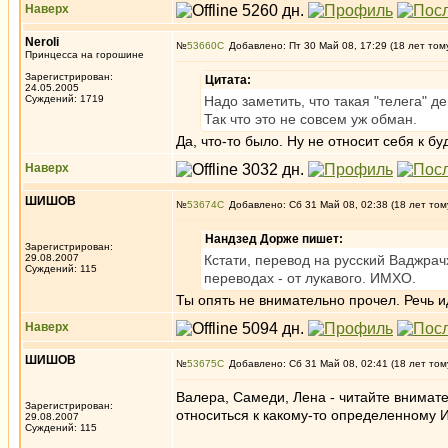
Наверх
Neroli
№
53660
Добавлено: Пт 30 Май 08, 17:29 (18 лет том
Принцесса на горошине
Зарегистрирован:
Цитата:
24.05.2005
Суждений: 1719
Надо заметить, что такая "телега" д
Так что это не совсем уж обман.
Да, что-то было. Ну не относит себя к б
Наверх
ШИШОВ
№
53674
Добавлено: Сб 31 Май 08, 02:38 (18 лет том
Нандзед Дорже пишет:
Зарегистрирован:
29.08.2007
Кстати, перевод на русский Ваджра
Суждений: 115
переводах - от лукавого. ИМХО.
Ты опять не внимательно прочел. Речь и
Наверх
ШИШОВ
№
53675
Добавлено: Сб 31 Май 08, 02:41 (18 лет том
Валера, Самеди, Лена - читайте внимате
Зарегистрирован:
относиться к какому-то определенному 
29.08.2007
Суждений: 115