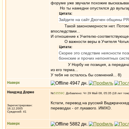
форуме уже звучали похожие высказыва
Но ты намедни опустился до вульгар
Цитата:
Зайдите на сайт Дзогчен общины РЯБ
Такой закономерности нет. Потому что
впоследствии...
И отношение к Учителю-соответствующее..
О важности веры в Учителя Чогьял На
Цитата:
Скорее это следствие неясности по
боннские и прочих непонятных сист
У Норбу не позиция, а передача от Уч
из его терма...
У тебя не осталось бы сомнений... 8)
Наверх
Нандзед Дорже
№
53559
Добавлено: Чт 29 Май 08, 05:35 (18 лет том
Кстати, перевод на русский Ваджрачххе
Зарегистрирован:
переводах - от лукавого. ИМХО.
16.12.2005
Суждений: 41
Наверх