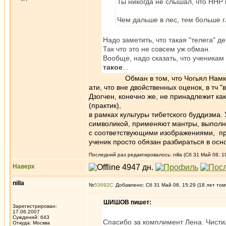
Ты никогда не слышал, что ННР 
Чем дальше в лес, тем больше г
Надо заметить, что такая "телега" д
Так что это не совсем уж обман.
Вообще, надо сказать, что ученикам
такое
...
Обман в том, что Чогьял Намкай Нор
ати, что вне двойственных оценок, в тч "
Дзогчен, конечно же, не принадлежит к
(практик),
в рамках культуры тибетского буддизма
символикой, применяют мантры, выполн
с соответствующими изображениями, практ
ученик просто обязан разбираться в осн
Последний раз редактировалось: nilla (Сб 31 Май 08, 19
Наверх
nilla
№
53692
Добавлено: Сб 31 Май 08, 15:29 (18 лет том
ШИШОВ пишет:
Зарегистрирован:
17.06.2007
Суждений: 643
Спасибо за комплимент Лена. Чисти
Откуда: Москва