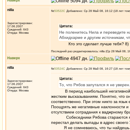
Наверх
nilla
№
53522
Добавлено: Ср 28 Май 08, 16:12 (18 лет том
Зарегистрирован:
Цитата:
17.06.2007
Суждений: 643
Не поленитесь Нила и переведите на
Откуда: Москва
Абхидхарме и другим источникам, ч
Кто это сделает лучше тебя? 8)
Последний раз редактировалось: nilla (Ср 28 Май 08, 16
Наверх
nilla
№
53524
Добавлено: Ср 28 Май 08, 16:27 (18 лет том
Цитата:
Зарегистрирован:
17.06.2007
То, что Рябов запутался я не уверен
Суждений: 643
Откуда: Москва
В период наибольшей негативной эмо
жестким высказываниям. Понятно, что о
соответственно. При этом никто за язык е
Поощрять же негативные наклонности и
отсутствием сотрадания к ваджрному бра
Собеседники Рябова стараются являть
перестал делать выпады в адрес своего 
Я не сомневаюсь, что ты найдешь при