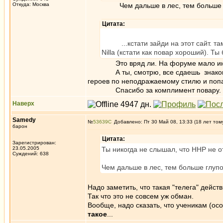
Откуда: Москва
Чем дальше в лес, тем больше гл
Цитата:
...кстати зайди на этот сайт. та
Nilla (кстати как повар хороший). Ты
Это вряд ли. На форуме мало интересн
А ты, смотрю, все сдаешь знакомых оп
героев по неподражаемому стилю и попа
Спасибо за комплимент повару. Вс
Наверх
Samedy
№
53639
Добавлено: Пт 30 Май 08, 13:33 (18 лет том
барон
Цитата:
Зарегистрирован:
23.05.2005
Ты никогда не слышал, что ННР не о
Суждений: 638
Чем дальше в лес, тем больше глупо
Надо заметить, что такая "телега" дейст
Так что это не совсем уж обман.
Вообще, надо сказать, что ученикам (ос
такое
...