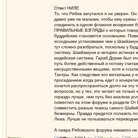
Ответ НИЛЕ
То, что Рябов запутался я не уверен. О
давно уже не мальчик, чтобы ему нужны
соединить в одном флаконе воззрения бу
ПРАВИЛЬНЫЕ ВЗГЛЯДЫ о которых говорил
буддийские становятся основными. Пови
исходными установками чем у Шакйамуни.
тут сложно разобраться, поскольку у Бу
систему. Шакйамуни в четырех истинах и
индийская система. Гараб Дорже был эт
путь более действенный и потому счита
несущественными вещами, хотя и ссыла
Тантры. Как следствие его метаязыка у 
проседанием когда речь идет о конкрети
хочется распространяться долго на эту
вопросов, но у тех, кто читает не толь
гораздо лучше, чем путь без анализа у
поместил на этом форуме в разделе От 
совместить разные тезисы самого Шайкйа
безмерны. Правда придется полазить по
Люка. Лучше не пользоваться переводчика
А пиара Рябовского форума никакого не