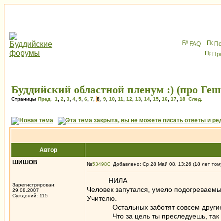
FAQ
По
Пр
Буддийский областной пленум :) (про Геш
Страницы
Пред.
1
,
2
,
3
,
4
,
5
,
6
,
7
,
8
,
9
,
10
,
11
,
12
,
13
,
14
,
15
,
16
,
17
,
18
След.
Автор
ШИШОВ
№
53498
Добавлено: Ср 28 Май 08, 13:26 (18 лет том
НИЛА
Зарегистрирован:
Человек запутался, умело подогреваемы
29.08.2007
Суждений: 115
Учителю.
Остальных заботят совсем другие
Что за цель ты преследуешь, так об