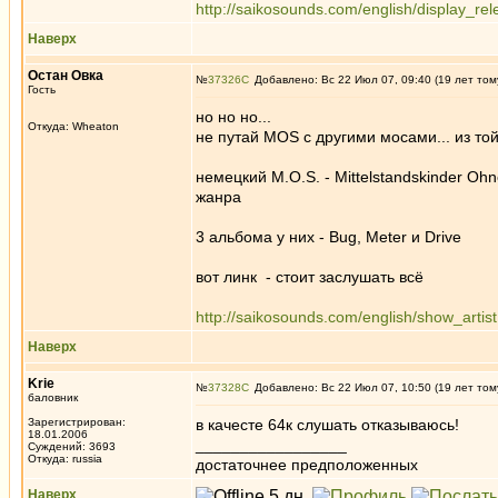
http://saikosounds.com/english/display_re
Наверх
Остан Овка
№
37326
Добавлено: Вс 22 Июл 07, 09:40 (19 лет том
Гость
но но но...
Откуда: Wheaton
не путай МОS с другими мосами... из то
немецкий M.O.S. - Mittelstandskinder Ohn
жанра
3 альбома у них - Bug, Meter и Drive
вот линк - стоит заслушать всё
http://saikosounds.com/english/show_artist
Наверх
Krie
№
37328
Добавлено: Вс 22 Июл 07, 10:50 (19 лет том
баловник
Зарегистрирован:
в качесте 64к слушать отказываюсь!
18.01.2006
_________________
Суждений: 3693
Откуда: russia
достаточнее предположенных
Наверх