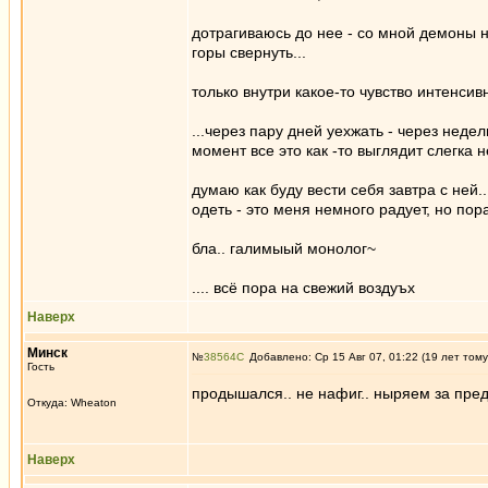
дотрагиваюсь до нее - со мной демоны 
горы свернуть...
только внутри какое-то чувство интенсивно
...через пару дней уехжать - через неде
момент все это как -то выглядит слегка н
думаю как буду вести себя завтра с ней.
одеть - это меня немного радует, но пора
бла.. галимыый монолог~
.... всё пора на свежий воздуъх
Наверх
Минск
№
38564
Добавлено: Ср 15 Авг 07, 01:22 (19 лет тому
Гость
продышался.. не нафиг.. ныряем за пред
Откуда: Wheaton
Наверх