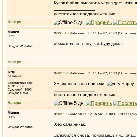
Кусок файла выложить через gprs, изви
_________________
достаточнее предположенных
Наверх
Минск
№
38554
Добавлено: Вт 14 Авг 07, 20:03 (19 лет тому
Гость
обязательно гляну, как буду дома~
Откуда: Wheaton
Наверх
Krie
№
38555
Добавлено: Вт 14 Авг 07, 20:23 (19 лет тому
баловник
Зарегистрирован:
Хм, заодно cала привези.
18.01.2006
_________________
Суждений: 3693
Откуда: russia
достаточнее предположенных
Наверх
Минск
№
38563
Добавлено: Ср 15 Авг 07, 00:40 (19 лет тому
Гость
.без сала никак.
Откуда: Wheaton
..влюбился снова, понимаешь ли... бла...