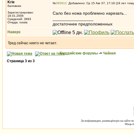
Krie
№
38591
Добавлено: Ср 15 Авг 07, 17:18 (19 лет тому
баловник
Зарегистрирован:
Сало без ножа проблемно нарезать...
18.01.2006
_________________
Суждений: 3693
Откуда: russia
достаточнее предположенных
Наверх
Тред сейчас никто не читает.
Буддийские форумы
->
Чайная
Страница
3
из
3
За информацию, размещённую на сайте пол
Мощь пх