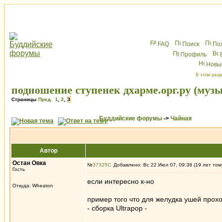
FAQ
Поиск
По
Профиль
Новы
В этом разд
подношение ступенек дхарме.орг.ру (музы
Страницы
Пред.
1
,
2
,
3
Буддийские форумы
->
Чайная
Автор
Остан Овка
№
37325
Добавлено: Вс 22 Июл 07, 09:38 (19 лет том
Гость
если интересно к-но
Откуда: Wheaton
пример того что для желудка ушей проходи
- сборка Ultrapop -