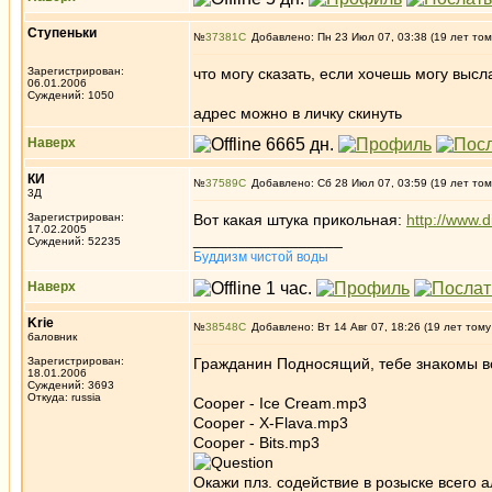
Ступеньки
№
37381
Добавлено: Пн 23 Июл 07, 03:38 (19 лет том
Зарегистрирован:
что могу сказать, если хочешь могу высл
06.01.2006
Суждений: 1050
адрес можно в личку скинуть
Наверх
КИ
№
37589
Добавлено: Сб 28 Июл 07, 03:59 (19 лет том
3Д
Зарегистрирован:
Вот какая штука прикольная:
http://www.
17.02.2005
_________________
Суждений: 52235
Буддизм чистой воды
Наверх
Krie
№
38548
Добавлено: Вт 14 Авг 07, 18:26 (19 лет тому
баловник
Зарегистрирован:
Гражданин Подносящий, тебе знакомы во
18.01.2006
Суждений: 3693
Откуда: russia
Cooper - Ice Cream.mp3
Cooper - X-Flava.mp3
Cooper - Bits.mp3
Окажи плз. содействие в розыске всего а