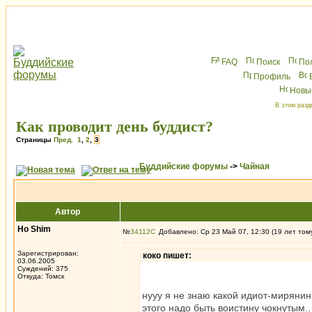
FAQ
Поиск
По
Профиль
Новы
В этом разд
Как проводит день буддист?
Страницы
Пред.
1
,
2
,
3
Буддийские форумы
->
Чайная
Автор
Ho Shim
№
34112
Добавлено: Ср 23 Май 07, 12:30 (19 лет том
Зарегистрирован:
коко пишет:
03.06.2005
Суждений: 375
Откуда: Томск
нууу я не знаю какой идиот-миряни
этого надо быть воистину чокнутым.