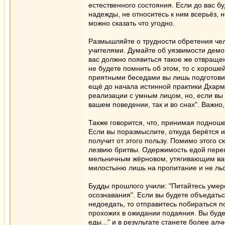
естественного состояния. Если до вас б
надежды, не относитесь к ним всерьёз, н
можно сказать что угодно.
Размышляйте о трудности обретения чел
учителями. Думайте об уязвимости демон
вас должно появиться такое же отвраще
не будете помнить об этом, то с хорош
приятными беседами вы лишь подготовит
ещё до начала истинной практики Дхармы
реализации с умным лицом, но, если вы 
вашем поведении, так и во снах". Важно,
Также говорится, что, принимая поднош
Если вы поразмыслите, откуда берётся их
получит от этого пользу. Помимо этого 
лезвию бритвы. Одержимость едой перек
мельничным жёрновом, утягивающим вас 
милостыню лишь на пропитание и не льс
Будды прошлого учили: "Питайтесь умер
осознавания". Если вы будете объедатьс
недоедать, то отправитесь побираться п
прохожих в ожидании подаяния. Вы будет
еды..." и в результате станете более а