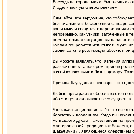
Воссядь на короне моих тёмно-синих ло
И одели мой ум благословением.
Слушайте, все верующие, кто соблюдает 
безначальной и бесконечной сансаре се
ваши мысли сводятся к переживаниям с
непрерывно, как узники, заточённые в т
нежелательная ситуация, вы начинаете п
как вам понравится испытывать мучения
заключается в реализации абсолютной 
Вы можете заявлять, что "явления иллюз
развлечениям, а вечером, приняв религи
в свой колокольчик и бить в дамару. Так
Причина блуждания в сансаре - это цепля
Любые пристрастия оборачиваются погиб
ибо эти цепи сковывают всех существ в 
Что касается цепляния за "я", то вы отк
богатству и владениям. Когда вы находите
же падаете духом. Таковы внешние проя
мастеров своей традиции как божеств, а
Шакьямуни?", являющиеся следствием о