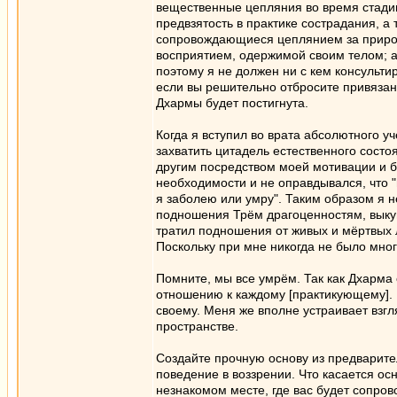
вещественные цепляния во время стади
предвзятость в практике сострадания, а
сопровождающиеся цеплянием за природ
восприятием, одержимой своим телом; а 
поэтому я не должен ни с кем консультир
если вы решительно отбросите привязанн
Дхармы будет постигнута.
Когда я вступил во врата абсолютного уч
захватить цитадель естественного состо
другим посредством моей мотивации и б
необходимости и не оправдывался, что "
я заболею или умру". Таким образом я 
подношения Трём драгоценностям, выку
тратил подношения от живых и мёртвых 
Поскольку при мне никогда не было мно
Помните, мы все умрём. Так как Дхарма
отношению к каждому [практикующему]. Е
своему. Меня же вполне устраивает взгл
пространстве.
Создайте прочную основу из предварител
поведение в воззрении. Что касается ос
незнакомом месте, где вас будет сопро