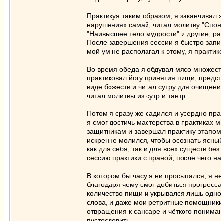
Практикуя таким образом, я заканчивал 
нарушениях самай, читал молитву "Спон
"Наивысшее тело мудрости" и другие, ра
После завершения сессии я быстро запи
мой ум не располагал к этому, я практик
Во время обеда я обдувал мясо множест
практиковал йогу принятия пищи, предст
виде божеств и читал сутру для очищени
читал молитвы из сутр и тантр.
Потом я сразу же садился и усердно пр
я смог достичь мастерства в практиках 
защитникам и завершал практику этапом
искренне молился, чтобы осознать ясный
как для себя, так и для всех существ б
сессию практики с праной, после чего н
В котором бы часу я ни просыпался, я н
благодаря чему смог добиться прогресса 
количество пищи и укрывался лишь одно
слова, и даже мои ретритные помощники 
отвращения к сансаре и чёткого пониман
пустословить.