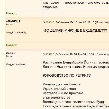
как насчет --- просто позитивно смотреть
старания...
Наверх
аЛЬБИНА
№
48302
Добавлено: Пн 18 Фев 08, 17:10 (18 лет том
Гость
чТО ДЕЛАЛИ МИРЯНЕ В БУДДИЗМЕ???
Откуда: Orenburg
Наверх
Лалай
№
48311
Добавлено: Пн 18 Фев 08, 18:30 (18 лет том
Гость
Расписание Буддийского Йогина, тертон
Откуда: Koblenz
Лонченг Ньингтик школы Ньингма старых
РУКОВОДСТВО ПО РЕТРИТУ
Ригдзин Джигме Лингпа
Удивительный океан
наставлений по практике
в затворничестве
Воплощение всех великолепных будд,
Сострадательный владыка Падмасамбха