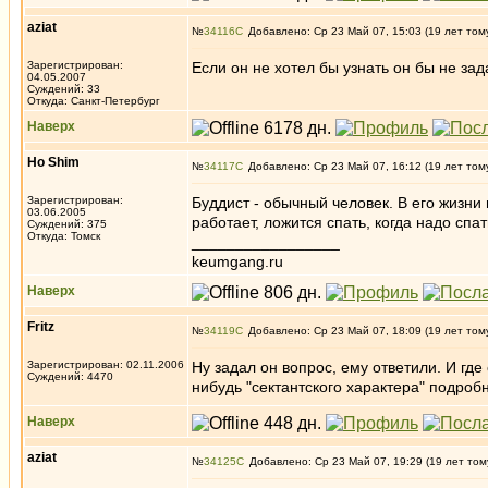
aziat
№
34116
Добавлено: Ср 23 Май 07, 15:03 (19 лет том
Зарегистрирован:
Если он не хотел бы узнать он бы не за
04.05.2007
Суждений: 33
Откуда: Санкт-Петербург
Наверх
Ho Shim
№
34117
Добавлено: Ср 23 Май 07, 16:12 (19 лет том
Зарегистрирован:
Буддист - обычный человек. В его жизни 
03.06.2005
работает, ложится спать, когда надо спать
Суждений: 375
Откуда: Томск
_________________
keumgang.ru
Наверх
Fritz
№
34119
Добавлено: Ср 23 Май 07, 18:09 (19 лет том
Зарегистрирован: 02.11.2006
Ну задал он вопрос, ему ответили. И где
Суждений: 4470
нибудь "сектантского характера" подроб
Наверх
aziat
№
34125
Добавлено: Ср 23 Май 07, 19:29 (19 лет том