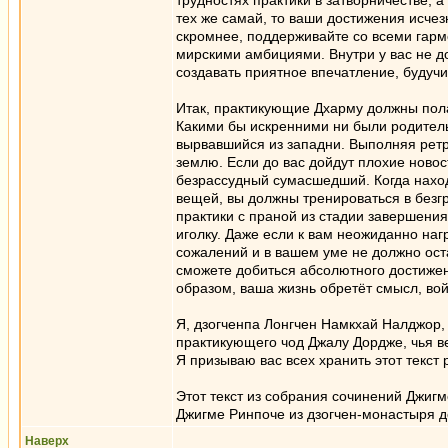
трудностях практики в затворничестве, 
тех же самай, то ваши достижения исчезн
скромнее, поддерживайте со всеми гарм
мирскими амбициями. Внутри у вас не 
создавать приятное впечатление, будуч
Итак, практикующие Дхарму должны полаг
Какими бы искренними ни были родительс
вырвавшийся из западни. Выполняя ретри
землю. Если до вас дойдут плохие новост
безрассудный сумасшедший. Когда наход
вещей, вы должны тренироваться в безг
практики с праной из стадии завершения
иголку. Даже если к вам неожиданно нагр
сожалений и в вашем уме не должно ос
сможете добиться абсолютного достижен
образом, ваша жизнь обретёт смысл, вой
Я, дзогченпа Лонгчен Намкхай Налджор, 
практикующего чод Джалу Дордже, чья в
Я призываю вас всех хранить этот текст
Этот текст из собрания сочинений Джи
Джигме Ринпоче из дзогчен-монастыря д
Наверх