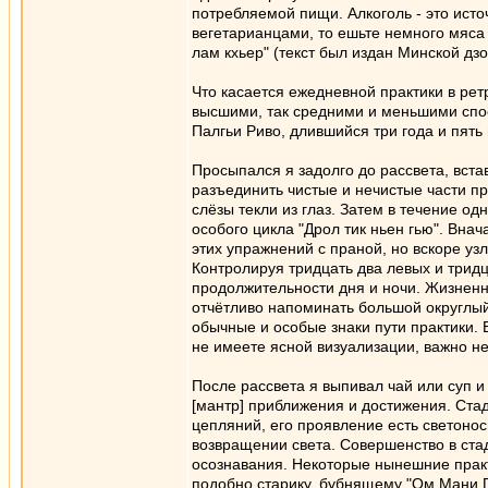
потребляемой пищи. Алкоголь - это исто
вегетарианцами, то ешьте немного мяса 
лам кхьер" (текст был издан Минской дзо
Что касается ежедневной практики в рет
высшими, так средними и меньшими спос
Палгьи Риво, длившийся три года и пять
Просыпался я задолго до рассвета, вст
разъединить чистые и нечистые части пр
слёзы текли из глаз. Затем в течение од
особого цикла "Дрол тик ньен гью". Вн
этих упражнений с праной, но вскоре узл
Контролируя тридцать два левых и тридц
продолжительности дня и ночи. Жизнен
отчётливо напоминать большой округлый
обычные и особые знаки пути практики.
не имеете ясной визуализации, важно не
После рассвета я выпивал чай или суп 
[мантр] приближения и достижения. Стад
цепляний, его проявление есть светонос
возвращении света. Совершенство в ста
осознавания. Некоторые нынешние прак
подобно старику, бубнящему "Ом Мани П