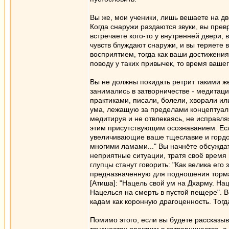
Вы же, мои ученики, лишь вешаете на дв
Когда снаружи раздаются звуки, вы пре
встречаете кого-то у внутренней двери, 
чувств блуждают снаружи, и вы теряете 
восприятием, тогда как ваши достижения
поводу у таких привычек, то время вашег
Вы не должны покидать ретрит такими же
занимались в затворничестве - медитац
практиками, писали, болели, хворали и
ума, лежащую за пределами концептуаль
медитируя и не отвлекаясь, не исправля
этим присутствующим осознаванием. Если
увеличивающие ваше тщеславие и гордос
многими ламами..." Вы начнёте обсуждат
неприятные ситуации, тратя своё время 
глупцы станут говорить: "Как велика его
предназначенную для подношения торма,
[Атиша]: "Нацель свой ум на Дхарму. На
Нацелься на смерть в пустой пещере". 
кадам как коронную драгоценность. Тогд
Помимо этого, если вы будете рассказы