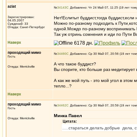
aziat
№
34143
Добавлено: Чт 24 Май 07, 11:25 (19 лет том
Зарегистрирован:
Нет!Еслитыт буддист,тогда буддист,если н
04.05.2007
Можно по-разному подходить к Пути,кот
Суждений: 33
Откуда: Санкт-Петербург
одной.Мождо по-разному воспринимать 
Так уж отринь сомнения и иди по Пути 
Наверх
проходящий мимо
№
34460
Добавлено: Ср 30 Май 07, 20:56 (19 лет том
Гость
А что такое буддист?
Откуда: Merrickville
Вы спорите, кто больше раз медитирует в 
А как же мой путь - это мой угол в этом
тепло...?
Наверх
проходящий мимо
№
34462
Добавлено: Ср 30 Май 07, 20:59 (19 лет том
Гость
Минка Павел
Откуда: Merrickville
Цитата:
.....стараться делать добрые дела, 