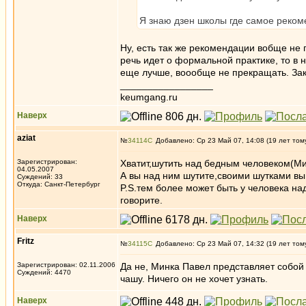
Я знаю дзен школы где самое реком
Ну, есть так же рекомендации вобще не
речь идет о формальной практике, то в 
еще лучше, воообще не прекращать. За
_________________
keumgang.ru
Наверх
aziat
№
34114
Добавлено: Ср 23 Май 07, 14:08 (19 лет том
Зарегистрирован:
Хватит,шутить над бедным человеком(Мин
04.05.2007
А вы над ним шутите,своими шутками вы
Суждений: 33
Откуда: Санкт-Петербург
P.S.тем более может быть у человека на
говорите.
Наверх
Fritz
№
34115
Добавлено: Ср 23 Май 07, 14:32 (19 лет том
Зарегистрирован: 02.11.2006
Да не, Минка Павел представляет собой
Суждений: 4470
чашу. Ничего он не хочет узнать.
Наверх