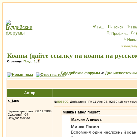
FAQ
Поиск
По
Профиль
Новы
В этом разд
Коаны (дайте ссылку на коаны на русско
Страницы
Пред.
1
,
2
Буддийские форумы
->
Дальневосточны
Автор
x_jane
№
50559
Добавлено: Пт 11 Апр 08, 02:39 (18 лет тому
Зарегистрирован: 08.11.2006
Минка Павел пишет:
Суждений: 64
Откуда: Москва
Максим А пишет:
Минка Павел
Вспомнил один несложный коан,