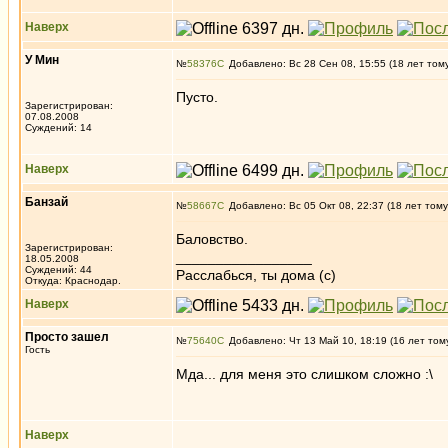
Наверх
У Мин
№
58376
Добавлено: Вс 28 Сен 08, 15:55 (18 лет том
Пусто.
Зарегистрирован:
07.08.2008
Суждений: 14
Наверх
Банзай
№
58667
Добавлено: Вс 05 Окт 08, 22:37 (18 лет тому
Баловство.
Зарегистрирован:
_________________
18.05.2008
Суждений: 44
Расслабься, ты дома (с)
Откуда: Краснодар.
Наверх
Просто зашел
№
75640
Добавлено: Чт 13 Май 10, 18:19 (16 лет том
Гость
Мда... для меня это слишком сложно :\
Наверх