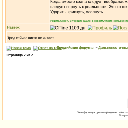
Когда вместо коана следует воображае
следует вернуть к реальности. Это то же
Ударить, крикнуть, хлопнуть.
_________________
Решительность и усердие (шила) в невозмутимом (самадхи) ис
Наверх
Тред сейчас никто не читает.
Буддийские форумы
->
Дальневосточны
Страница
2
из
2
За информацию, размещённую на сайте пол
Мощь пх