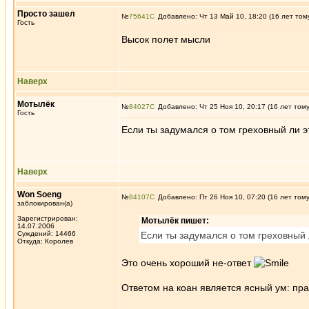
Просто зашел
№
75641
Добавлено: Чт 13 Май 10, 18:20 (16 лет том
Гость
Высок полет мысли
Наверх
Мотылёк
№
84027
Добавлено: Чт 25 Ноя 10, 20:17 (16 лет том
Гость
Если ты задумался о том греховный ли э
Наверх
Won Soeng
№
84107
Добавлено: Пт 26 Ноя 10, 07:20 (16 лет том
заблокирован(а)
Зарегистрирован:
Мотылёк пишет:
14.07.2006
Суждений: 14466
Если ты задумался о том греховный 
Откуда: Королев
Это очень хороший не-ответ
Ответом на коан является ясный ум: пр