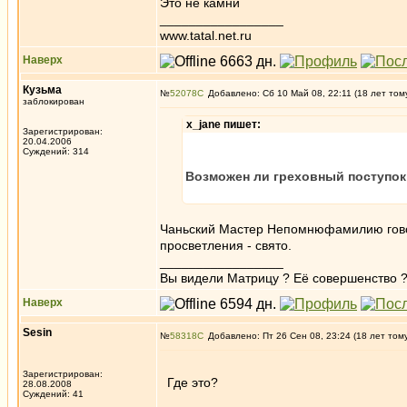
Это не камни
_________________
www.tatal.net.ru
Наверх
Кузьма
№
52078
Добавлено: Сб 10 Май 08, 22:11 (18 лет том
заблокирован
x_jane пишет:
Зарегистрирован:
20.04.2006
Суждений: 314
Возможен ли греховный поступок 
Чаньский Мастер Непомнюфамилию говори
просветления - свято.
_________________
Вы видели Матрицу ? Её совершенство ?
Наверх
Sesin
№
58318
Добавлено: Пт 26 Сен 08, 23:24 (18 лет том
Зарегистрирован:
Где это?
28.08.2008
Суждений: 41