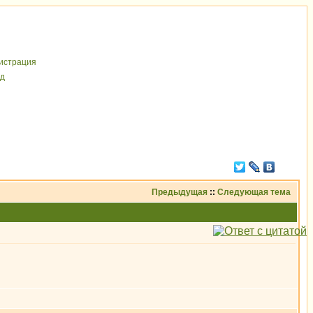
иcтрaция
д
Предыдущая
::
Следующая тема