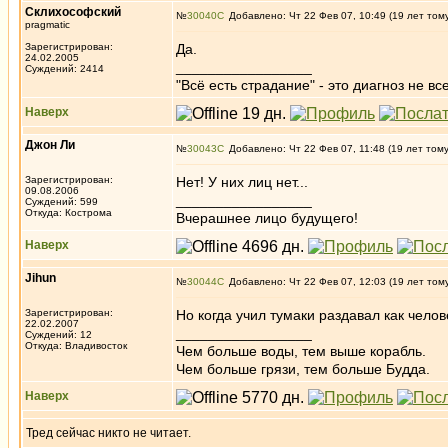
Склихософский
№
30040
Добавлено: Чт 22 Фев 07, 10:49 (19 лет том
pragmatic
Зарегистрирован:
Да.
24.02.2005
_________________
Суждений: 2414
"Всё есть страдание" - это диагноз не вс
Наверх
Джон Ли
№
30043
Добавлено: Чт 22 Фев 07, 11:48 (19 лет том
Зарегистрирован:
Нет! У них лиц нет...
09.08.2006
_________________
Суждений: 599
Откуда: Кострома
Вчерашнее лицо будущего!
Наверх
Jihun
№
30044
Добавлено: Чт 22 Фев 07, 12:03 (19 лет том
Зарегистрирован:
Но когда учил тумаки раздавал как чел
22.02.2007
_________________
Суждений: 12
Откуда: Владивосток
Чем больше воды, тем выше корабль.
Чем больше грязи, тем больше Будда.
Наверх
Тред сейчас никто не читает.