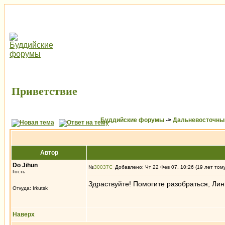
Приветствие
Буддийские форумы
->
Дальневосточны
Автор
Do Jihun
№
30037
Добавлено: Чт 22 Фев 07, 10:26 (19 лет том
Гость
Здраствуйте! Помогите разобраться, Лин
Откуда: Irkutsk
Наверх