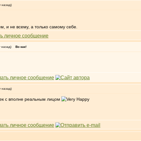
у назад)
ем, и не всему, а только самому себе.
у назад)
Во как!
у назад)
овек с вполне реальным лицом