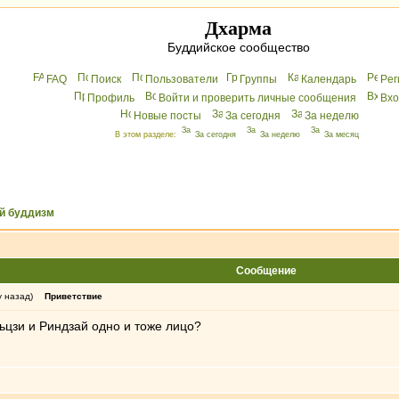
Дхарма
Буддийское сообщество
FAQ
Поиск
Пользователи
Группы
Календарь
Peг
Профиль
Войти и проверить личные сообщения
Вхo
Новые посты
За сегодня
За неделю
В этом разделе:
За сегодня
За неделю
За месяц
й буддизм
Сообщение
у назад)
Приветствие
ьцзи и Риндзай одно и тоже лицо?