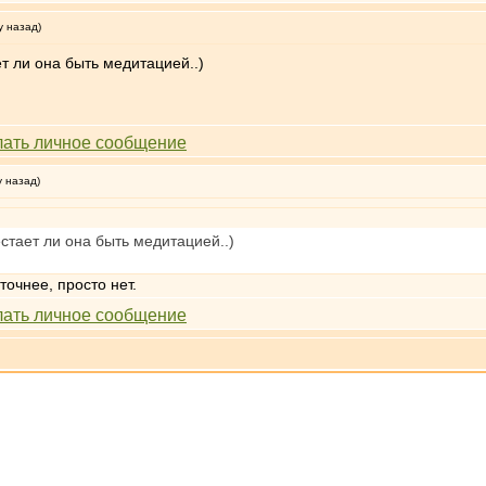
у назад)
т ли она быть медитацией..)
у назад)
стает ли она быть медитацией..)
очнее, просто нет.