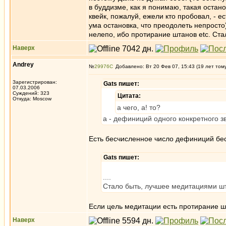
в буддизме, как я понимаю, такая остан
квейк, пожалуй, ежели кто пробовал, - е
ума остановка, что преодолеть непросто)
нелепо, ибо протирание штанов etc. Ст
Наверх
Andrey
№
29976
Добавлено: Вт 20 Фев 07, 15:43 (19 лет том
Зарегистрирован:
Gats пишет:
07.03.2006
Суждений: 323
Цитата:
Откуда: Moscow
а чего, а! то?
а - дефиниций одного конкретного з
Есть бесчисленное число дефиниций бес
Gats пишет:
....
Стало быть, лучшее медитациями шт
Если цель медитации есть протирание шт
Наверх