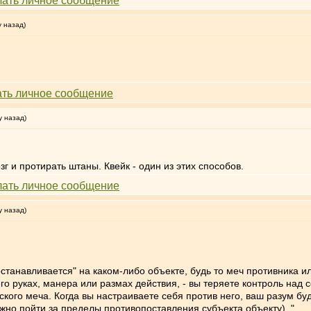
у назад)
у назад)
зг и протирать штаны. Квейк - один из этих способов.
у назад)
 "останавливается" на каком-либо объекте, будь то меч противника 
го руках, манера или размах действия, - вы теряете контроль над с
кого меча. Когда вы настраиваете себя против него, ваш разум буд
ужно пойти за пределы противопоставления субъекта объекту).."