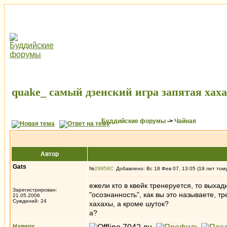
quake_ самый дзенский игра запятая хах
Буддийские форумы
->
Чайная
Автор
Gats
№
29858
Добавлено: Вс 18 Фев 07, 13:05 (19 лет том
ежели кто в квейк тренеруется, то выхад
Зарегистрирован:
"осознанность", как вы это называете, т
21.05.2006
Суждений: 24
хахахы, а кроме шуток?
а?
Наверх