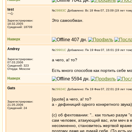
test
№
29883
Добавлено: Вс 18 Фев 07, 23:09 (19 лет том
一心
Это самообман.
Зарегистрирован:
18.02.2005
Суждений: 18709
Наверх
Andrey
№
29901
Добавлено: Пн 19 Фев 07, 16:01 (19 лет том
Зарегистрирован:
а чего, а! то?
07.03.2006
Суждений: 323
Откуда: Moscow
Есть много способов как портить себе мо
Наверх
Gats
№
29924
Добавлено: Пн 19 Фев 07, 22:01 (19 лет том
[quote] а чего, а! то?
Зарегистрирован:
а - дефиниций одного конкретного звука)
21.05.2006
Суждений: 24
(с) об фехтовании: ".. как только разум
сам человек, атакующий вас, или меч в е
несомненно, становитесь жертвой вражес
поэтому даже не думай себе. (То есть н