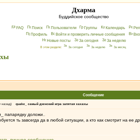
Дхарма
Буддийское сообщество
FAQ
Поиск
Пользователи
Группы
Календарь
Peг
Профиль
Войти и проверить личные сообщения
Вхo
Новые посты
За сегодня
За неделю
В этом разделе:
За сегодня
За неделю
За месяц
ахы
Сообщение
у назад)
quake_ самый дзенский игра запятая хахахы
и_ папарядку доложи..
ребуется ть завсегда да в любой ситуации, а кто как смотрит на ее