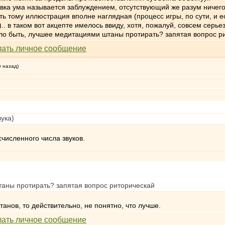
овка ума называется заблуждением, отсутствующий же разум ничего 
сть тому иллюстрация вполне наглядная (процесс игры, по сути, и 
.. в таком вот акцепте имелось ввиду, хотя, пожалуй, совсем серье
ало быть, лучшее медитациями штаны протирать? запятая вопрос р
у назад)
вука)
численного числа звуков.
аны протирать? запятая вопрос риторическай
анов, то действительно, не понятно, что лучше.