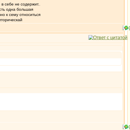
в себе не содержит..
есть одна большая
зно к сему относиться
иторическай