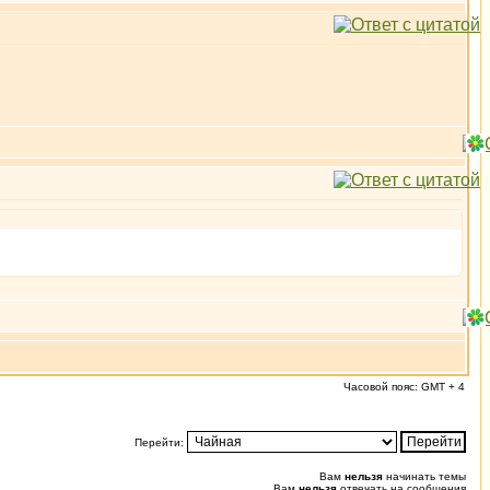
Часовой пояс: GMT + 4
Перейти:
Вам
нельзя
начинать темы
Вам
нельзя
отвечать на сообщения