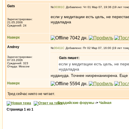
Gats
№
30381
Добавлено: Чт 01 Мар 07, 19:36 (19 лет том
если у медитации есть цель, не перестае
Зарегистрирован:
нудаладна
21.05.2006
Суждений: 24
Наверх
Andrey
№
30411
Добавлено: Пт 02 Мар 07, 16:00 (19 лет том
Зарегистрирован:
Gats пишет:
07.03.2006
Суждений: 323
если у медитации есть цель, не пере
Откуда: Moscow
нудаладна
нудануда. Точнее нихренанихрена. Еще т
Наверх
Тред сейчас никто не читает.
Буддийские форумы
->
Чайная
Страница
1
из
1