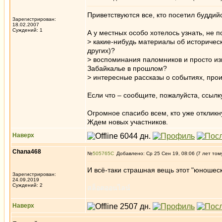
Приветствуются все, кто посетил буддий
Зарегистрирован:
18.02.2007
Суждений: 1
А у местных особо хотелось узнать, не п
> какие-нибудь материалы об историчес
других)?
> воспоминания паломников и просто изв
Забайкалье в прошлом?
> интересные рассказы о событиях, про
Если что – сообщите, пожалуйста, ссыл
Огромное спасибо всем, кто уже откликн
Ждем новых участников.
Наверх
Chana468
№
505765
Добавлено: Ср 25 Сен 19, 08:06 (7 лет том
И всё-таки страшная вещь этот "юношес
Зарегистрирован:
24.09.2019
Суждений: 2
สล็อตออนไลน์
Наверх