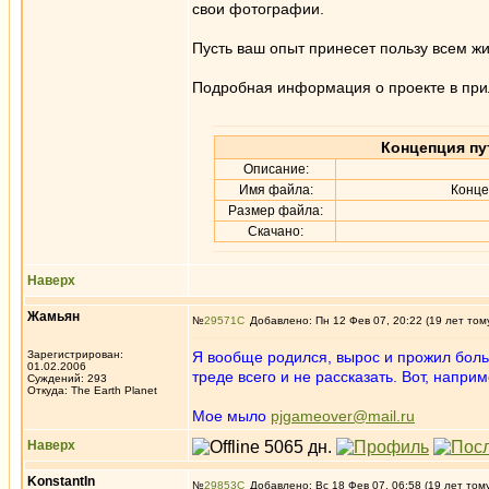
свои фотографии.
Пусть ваш опыт принесет пользу всем ж
Подробная информация о проекте в пр
Концепция пу
Описание:
Имя файла:
Конце
Размер файла:
Скачано:
Наверх
Жамьян
№
29571
Добавлено: Пн 12 Фев 07, 20:22 (19 лет том
Зарегистрирован:
Я вообще родился, вырос и прожил больш
01.02.2006
треде всего и не рассказать. Вот, напри
Суждений: 293
Откуда: The Earth Planet
Мое мыло
pjgameover@mail.ru
Наверх
KonstantIn
№
29853
Добавлено: Вс 18 Фев 07, 06:58 (19 лет том