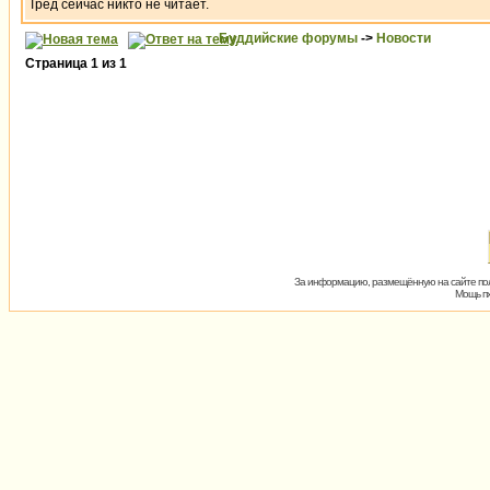
Тред сейчас никто не читает.
Буддийские форумы
->
Новости
Страница
1
из
1
За информацию, размещённую на сайте пол
Мощь пх