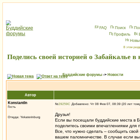
FAQ
Поиск
По
Профиль
Новы
В этом разд
Поделись своей историей о Забайкалье в 
Буддийские форумы
->
Новости
Автор
KonstantIn
№
29259
Добавлено: Чт 08 Фев 07, 08:39 (20 лет том
Гость
Друзья!
Откуда: Yekaterinburg
Если вы посещали буддийские места в Бу
поделитесь своими впечатлениями для 
Все, что нужно сделать – сообщить свой 
вашем паломничестве. В случае если вы