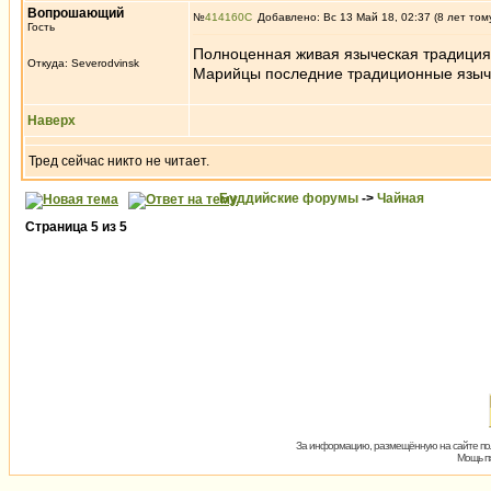
Вопрошающий
№
414160
Добавлено: Вс 13 Май 18, 02:37 (8 лет том
Гость
Полноценная живая языческая традиция
Откуда: Severodvinsk
Марийцы последние традиционные язычн
Наверх
Тред сейчас никто не читает.
Буддийские форумы
->
Чайная
Страница
5
из
5
За информацию, размещённую на сайте пол
Мощь пх