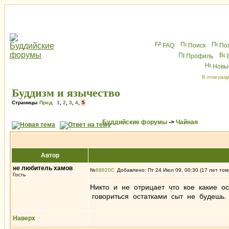
FAQ
Поиск
По
Профиль
Новы
В этом разд
Буддизм и язычество
Страницы
Пред.
1
,
2
,
3
,
4
,
5
Буддийские форумы
->
Чайная
Автор
не любитель хамов
№
68620
Добавлено: Пт 24 Июл 09, 00:30 (17 лет том
Гость
Никто и не отрицает что кое какие ос
говориться остатками сыт не будешь.
Наверх