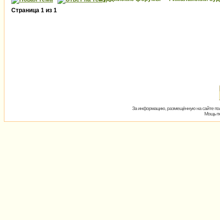
Страница
1
из
1
За информацию, размещённую на сайте пол
Мощь пх