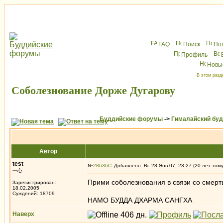
FAQ
Поиск
По
Профиль
Новы
В этом разд
Соболезнование Дорже Дугарову
Буддийские форумы
->
Гималайский бу
Автор
test
№
28636
Добавлено: Вс 28 Янв 07, 23:27 (20 лет том
一心
Прими соболезнования в связи со смерть
Зарегистрирован:
18.02.2005
Суждений: 18709
НАМО БУДДА ДХАРМА САНГХА
Наверх