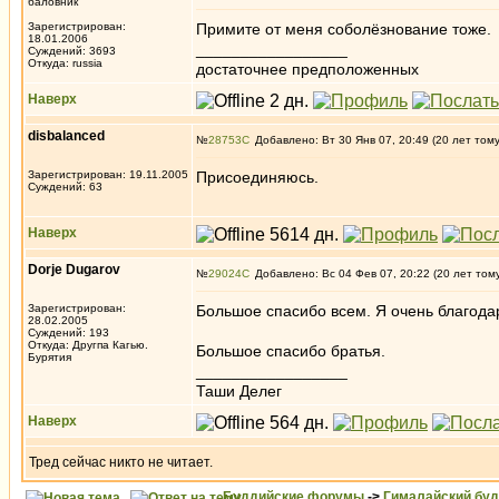
баловник
Зарегистрирован:
Примите от меня соболёзнование тоже.
18.01.2006
_________________
Суждений: 3693
Откуда: russia
достаточнее предположенных
Наверх
disbalanced
№
28753
Добавлено: Вт 30 Янв 07, 20:49 (20 лет том
Зарегистрирован: 19.11.2005
Присоединяюсь.
Суждений: 63
Наверх
Dorje Dugarov
№
29024
Добавлено: Вс 04 Фев 07, 20:22 (20 лет том
Зарегистрирован:
Большое спасибо всем. Я очень благодар
28.02.2005
Суждений: 193
Откуда: Другпа Кагью.
Большое спасибо братья.
Бурятия
_________________
Таши Делег
Наверх
Тред сейчас никто не читает.
Буддийские форумы
->
Гималайский бу