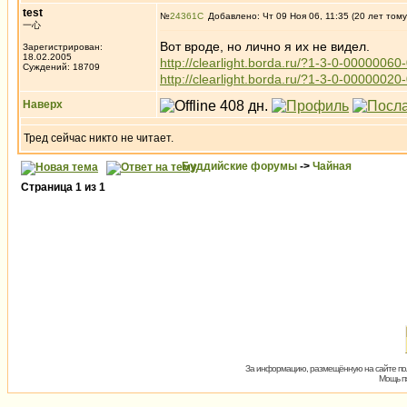
test
№
24361
Добавлено: Чт 09 Ноя 06, 11:35 (20 лет тому
一心
Вот вроде, но лично я их не видел.
Зарегистрирован:
18.02.2005
http://clearlight.borda.ru/?1-3-0-000000
Суждений: 18709
http://clearlight.borda.ru/?1-3-0-000000
Наверх
Тред сейчас никто не читает.
Буддийские форумы
->
Чайная
Страница
1
из
1
За информацию, размещённую на сайте пол
Мощь пх