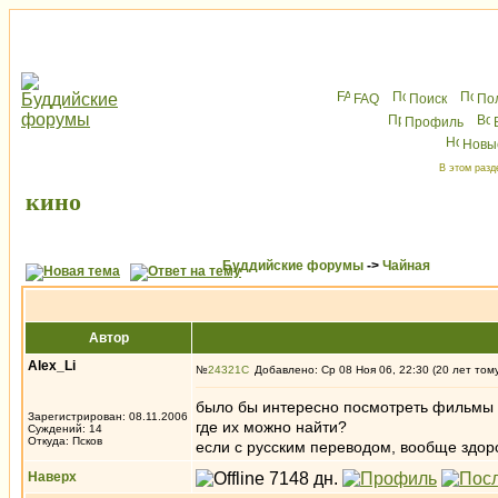
FAQ
Поиск
По
Профиль
Новы
В этом разд
кино
Буддийские форумы
->
Чайная
Автор
Alex_Li
№
24321
Добавлено: Ср 08 Ноя 06, 22:30 (20 лет том
было бы интересно посмотреть фильмы 
Зарегистрирован: 08.11.2006
где их можно найти?
Суждений: 14
Откуда: Псков
если с русским переводом, вообще здор
Наверх