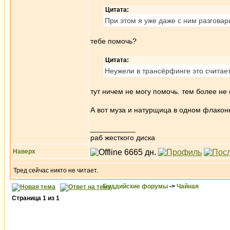
Цитата:
При этом я уже даже с ним разговарив
тебе помочь?
Цитата:
Неужели в трансёрфинге это считае
тут ничем не могу помочь. тем более не
А вот муза и натурщица в одном флакон
___________
раб жесткого диска
Наверх
Тред сейчас никто не читает.
Буддийские форумы
->
Чайная
Страница
1
из
1