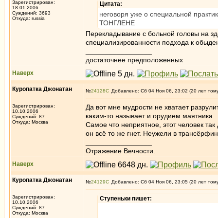
Зарегистрирован:
Цитата:
18.01.2006
Суждений: 3693
неговоря уже о специальной практик
Откуда: russia
ТОНГЛЕНЕ
Перекладывание с больной головы на зд
специализированности подхода к обыде
_________________
достаточнее предположенных
Наверх
Куропатка Джонатан
№
24128
Добавлено: Сб 04 Ноя 06, 23:02 (20 лет том
Зарегистрирован:
Да вот мне мудрости не хватает разрули
10.10.2006
каким-то называет и орудием маятника.
Суждений: 87
Откуда: Москва
Самое что неприятное, этот человек так 
он всё то же гнет. Неужели в трансёрфи
_________________
Отражение Вечности.
Наверх
Куропатка Джонатан
№
24129
Добавлено: Сб 04 Ноя 06, 23:05 (20 лет том
Зарегистрирован:
Ступеньки пишет:
10.10.2006
Суждений: 87
Откуда: Москва