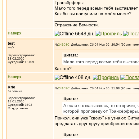
Трансёрферы.
Мало того перед всеми тебя выставляет 
Как бы вы поступили на моём месте?
_________________
Отражение Вечности.
Наверх
test
№
24108
Добавлено: Сб 04 Ноя 06, 20:54 (20 лет том
一心
Цитата:
Зарегистрирован:
18.02.2005
Мало того перед всеми тебя выставл
Суждений: 18709
Как это?
Наверх
Krie
№
24109
Добавлено: Сб 04 Ноя 06, 21:08 (20 лет том
баловник
Зарегистрирован:
Цитата:
18.01.2006
Суждений: 3693
А если я отказываюсь, то он кричит,
Откуда: russia
которой проповедуют Трансёрферы.
Прикол, они уже "своих" не узнают. Ситу
предлагать друг другу приобрести нели
Цитата: