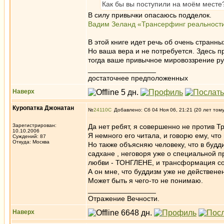
Как бы вы поступили на моём месте
В силу привычки опасаюсь подделок.
Вадим Зеланд «Трансерфинг реальност
В этой книге идет речь об очень странны
Но ваша вера и не потребуется. Здесь 
тогда ваше привычное мировоззрение ру
_________________
достаточнее предположенных
Наверх
Куропатка Джонатан
№
24110
Добавлено: Сб 04 Ноя 06, 21:21 (20 лет том
Зарегистрирован:
Да нет ребят, я совершенно не против Т
10.10.2006
Я немного его читала, и говорю ему, что
Суждений: 87
Откуда: Москва
Но также объясняю человеку, что в будд
садхане , неговоря уже о специальной п
любви - ТОНГЛЕНЕ, и трансформация соз
А он мне, что буддизм уже не действене
Может быть я чего-то не понимаю.
_________________
Отражение Вечности.
Наверх