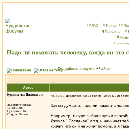
FAQ
Поиск
По
Профиль
Новы
В этом разд
Надо ли помогать человеку, когда он это 
Буддийские форумы
->
Чайная
Автор
Куропатка Джонатан
№
24107
Добавлено: Сб 04 Ноя 06, 19:39 (20 лет том
Зарегистрирован:
Как вы думаете, надо ли помогать челове
10.10.2006
Суждений: 87
Откуда: Москва
Например, ты уже выбрал путь и спокойн
Джоула " Посланец" и т.д. и начинает теб
кричит, что он мне хочет помочь, а я т