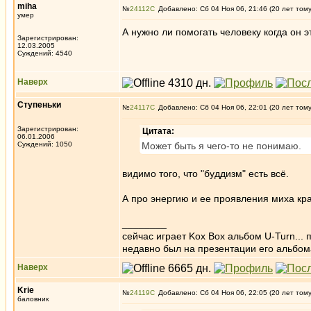
miha
№
24112
Добавлено: Сб 04 Ноя 06, 21:46 (20 лет том
умер
А нужно ли помогать человеку когда он э
Зарегистрирован:
12.03.2005
Суждений: 4540
Наверх
Ступеньки
№
24117
Добавлено: Сб 04 Ноя 06, 22:01 (20 лет том
Зарегистрирован:
Цитата:
06.01.2006
Суждений: 1050
Может быть я чего-то не понимаю.
видимо того, что "буддизм" есть всё.
А про энергию и ее проявления миха кр
________
сейчас играет Kox Box альбом U-Turn... п
недавно был на презентации его альбома
Наверх
Krie
№
24119
Добавлено: Сб 04 Ноя 06, 22:05 (20 лет том
баловник