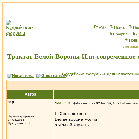
FAQ
Поиск
По
Профиль
Новы
В этом разд
Трактат Белой Вороны Или современное 
Буддийские форумы
->
Дальневосточны
Автор
зар
№
660657
Добавлено: Чт 02 Апр 26, 03:27 (4 мес. наз
I. Снег на хвое..
Зарегистрирован:
Белая ворона молчит
24.08.2013
Суждений: 269
о чём ей каркать.