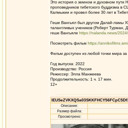
Это история о земном и духовном пути Н
проповедников тибетского буддизма в С
Калмыкии и провел более 30 лет в Тибет
Геше Вангьял был другом Далай-ламы XI
талантливых учеников (Роберт Турман, 
геше Вангьяле
https://nalanda.news/202
Посмотреть фильм
https://annikofilms.am
Фильм доступен из любой точки мира за
Год выпуска: 2022
Производство: Россия
Режиссер: Элла Манжеева
Продолжительность: 1 ч. 17 мин.
12+
IEUSeZVKXQSa03SKKFHCY56FCpC5Df3
Описание:
Размер файла:
Просмотрено: