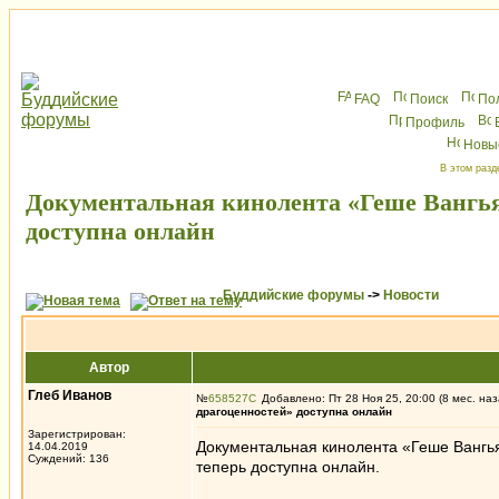
FAQ
Поиск
По
Профиль
Новы
В этом разд
Документальная кинолента «Геше Вангья
доступна онлайн
Буддийские форумы
->
Новости
Автор
Глеб Иванов
№
658527
Добавлено: Пт 28 Ноя 25, 20:00 (8 мес. наз
драгоценностей» доступна онлайн
Зарегистрирован:
Документальная кинолента «Геше Вангь
14.04.2019
Суждений: 136
теперь доступна онлайн.