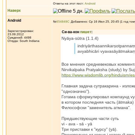
Ответы на этот пост:
Android
Наверх
Android
№
654849
Добавлено: Ср 16 Июл 25, 20:45 (1 год том
Зарегистрирован:
Си-ва-кон
пишет
:
23.09.2012
Суждений: 4498
Nyāya-sūtra (1.1.4)
Откуда: South Indiana
indriyārthasannikarṣotpann
avyabhicāri vyavasāyātmaka
Все мнения средневековых коммент
Nirvikalpaka Pratyaksha (study) by Suj
https://www.wisdomlib.org/hinduism/e
Главная задача сутракарина - изложи
"однозначно").
Готама сформулировал компаунд v
в котором последняя часть (ātmaka) 
Философски "заменитель атмана".
Предшествующие части суть
vi - ava - sā - yā
Три приставки к "курсу" (yā).
Производное от корня i который пр