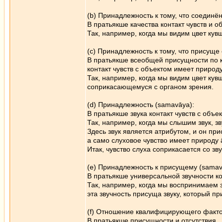
(b) Принадлежность к тому, что соединё
В пратьякше качества контакт чувств и 
Так, например, когда мы видим цвет кув
(c) Принадлежность к тому, что присущ
В пратьякше всеобщей присущности по 
контакт чувств с объектом имеет природ
Так, например, когда мы видим цвет кув
соприкасающемуся с органом зрения.
(d) Принадлежность (samavāya):
В пратьякше звука контакт чувств с объ
Так, например, когда мы слышим звук, зв
Здесь звук является атрибутом, и он пр
а само слуховое чувство имеет природу 
Итак, чувство слуха соприкасается со зв
(e) Принадлежность к присущему (samav
В пратьякше универсальной звучности к
Так, например, когда мы воспринимаем з
эта звучность присуща звуку, который пр
(f) Отношение квалифицирующего фактор
В пратьякше присущности и отсутствия