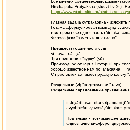
Все мнения средневековых комментатор
Nirvikalpaka Pratyaksha (study) by Sujit R
https://www.wisdomlib.org/hinduism/essay/
Главная задача сутракарина - изложить п
Готама сформулировал компаунд vyava
в котором последняя часть (ātmaka) озна
Философски "заменитель атмана".
Предшествующие части суть
vi - ava - sā - yā
Три приставки к "курсу" (yā).
Производное от корня i который при сл
хорошо известное нам по "Махаяна", "Р
С приставкой sa- имеет русскую кальку "
Раздельные (vi) "подключения" (ava)
Раздельные параллельные привлечения
indriyārthasannikarṣotpannaṃ j
avyabhicāri vyavasāyātmakaṃ pr
Пратьякша - возникающее довер
Однозначно дифференцируемое