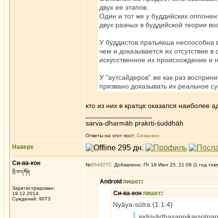
двух ее этапов.
Один и тот же у буддийских оппонен
двух разных в буддийской теории во
У буддистов пратьякша неспособна 
чем и доказывается их отсутствие в 
искусственное их происхождение и 
У "аутсайдеров" же как раз воспри
призвано доказывать их реальное с
кто из них в кратце оказался наиболее
_________________
sarva-dharmāḥ prakṛti-śuddhāḥ
Ответы на этот пост:
Си-ва-кон
Наверх
Си-ва-кон
№
654927
Добавлено: Пт 18 Июл 25, 21:09 (1 год том
སྲི་བ་དཀོན
Android
пишет
:
Зарегистрирован:
Си-ва-кон
пишет
:
19.12.2014
Суждений: 9073
Nyāya-sūtra (1.1.4)
indriyārthasannikarṣot