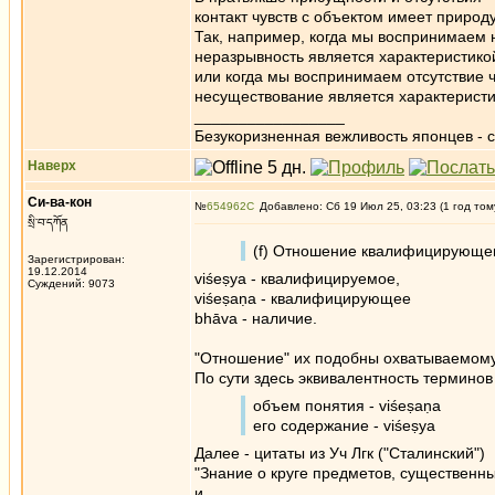
контакт чувств с объектом имеет приро
Так, например, когда мы воспринимаем 
неразрывность является характеристикой
или когда мы воспринимаем отсутствие ч
несуществование является характеристи
_________________
Безукоризненная вежливость японцев - с
Наверх
Си-ва-кон
№
654962
Добавлено: Сб 19 Июл 25, 03:23 (1 год том
སྲི་བ་དཀོན
(f) Отношение квалифицирующег
Зарегистрирован:
19.12.2014
viśeṣya - квалифицируемое,
Суждений: 9073
viśeṣaṇa - квалифицирующее
bhāva - наличие.
"Отношение" их подобны охватываемом
По сути здесь эквивалентность терминов
объем понятия - viśeṣaṇa
его содержание - viśeṣya
Далее - цитаты из Уч Лгк ("Сталинский")
"Знание о круге предметов, существенн
и