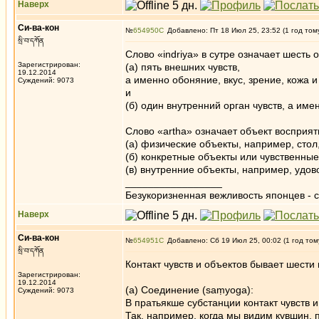
Наверх
Си-ва-кон
№
654950
Добавлено: Пт 18 Июл 25, 23:52 (1 год том
སྲི་བ་དཀོན
Слово «indriya» в сутре означает шесть о
Зарегистрирован:
(а) пять внешних чувств,
19.12.2014
а именно обоняние, вкус, зрение, кожа и
Суждений: 9073
и
(б) один внутренний орган чувств, а име
Слово «artha» означает объект восприят
(а) физические объекты, например, стол, с
(б) конкретные объекты или чувственные к
(в) внутренние объекты, например, удовол
_________________
Безукоризненная вежливость японцев - с
Наверх
Си-ва-кон
№
654951
Добавлено: Сб 19 Июл 25, 00:02 (1 год том
སྲི་བ་དཀོན
Контакт чувств и объектов бывает шести 
Зарегистрирован:
19.12.2014
(a) Соединение (saṃyoga):
Суждений: 9073
В пратьякше субстанции контакт чувств 
Так, например, когда мы видим кувшин, 