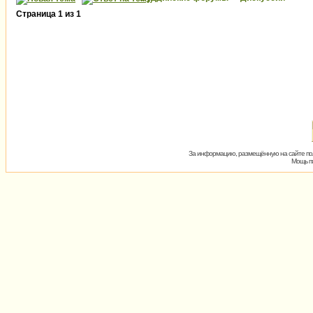
Страница
1
из
1
За информацию, размещённую на сайте пол
Мощь пх