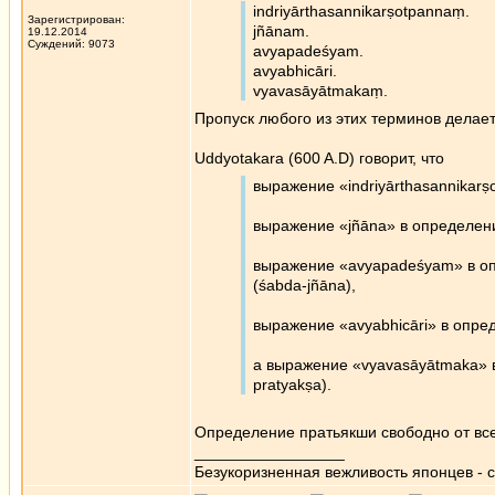
indriyārthasannikarṣotpannaṃ.
Зарегистрирован:
jñānam.
19.12.2014
Суждений: 9073
avyapadeśyam.
avyabhicāri.
vyavasāyātmakaṃ.
Пропуск любого из этих терминов делает
Uddyotakara (600 A.D) говорит, что
выражение «indriyārthasannikarṣ
выражение «jñāna» в определении
выражение «avyapadeśyam» в оп
(śabda-jñāna),
выражение «avyabhicāri» в опре
а выражение «vyavasāyātmaka» 
pratyakṣa).
Определение пратьякши свободно от всех
_________________
Безукоризненная вежливость японцев - с