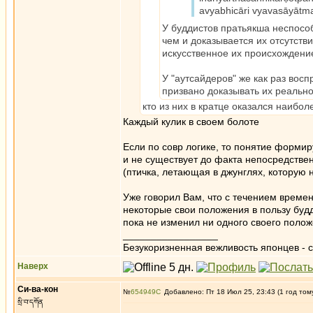
avyabhicāri vyavasāyāt
У буддистов пратьякша неспосо
чем и доказывается их отсутстви
искусственное их происхождени
У "аутсайдеров" же как раз во
призвано доказывать их реальн
кто из них в кратце оказался наибо
Каждый кулик в своем болоте
Если по совр логике, то понятие форми
и не существует до факта непосредствен
(птичка, летающая в джунглях, которую н
Уже говорил Вам, что с течением времен
некоторые свои положения в пользу будд
пока не изменил ни одного своего положе
_________________
Безукоризненная вежливость японцев - с
Наверх
Си-ва-кон
№
654949
Добавлено: Пт 18 Июл 25, 23:43 (1 год том
སྲི་བ་དཀོན