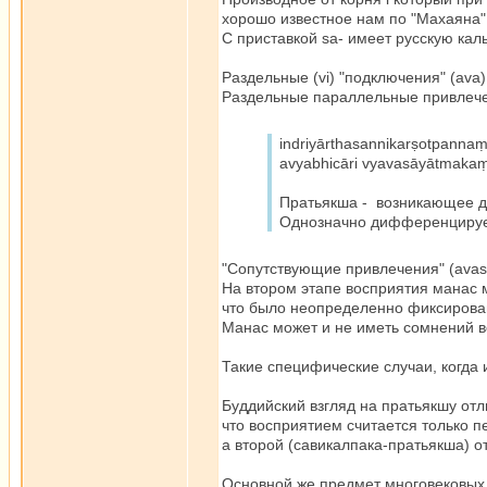
хорошо известное нам по "Махаяна"
С приставкой sa- имеет русскую каль
Раздельные (vi) "подключения" (ava)
Раздельные параллельные привлеч
indriyārthasannikarṣotpann
avyabhicāri vyavasāyātmaka
Пратьякша - возникающее до
Однозначно дифференцируе
"Сопутствующие привлечения" (avas
На втором этапе восприятия манас 
что было неопределенно фиксирован
Манас может и не иметь сомнений в
Такие специфические случаи, когда
Буддийский взгляд на пратьякшу отл
что восприятием считается только п
а второй (савикалпака-пратьякша) о
Основной же предмет многовековых д