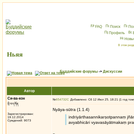
FAQ
Поиск
По
Профиль
Новы
В этом разд
Ньяя
Буддийские форумы
->
Дискуссии
Автор
Си-ва-кон
№
654732
Добавлено: Сб 12 Июл 25, 18:21 (1 год том
སྲི་བ་དཀོན
Nyāya-sūtra (1.1.4)
Зарегистрирован:
indriyārthasannikarṣotpannaṃ j
19.12.2014
Суждений: 9073
avyabhicāri vyavasāyātmakaṃ pr