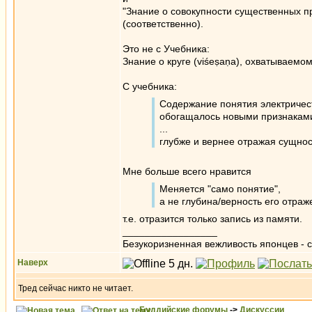
"Знание о совокупности существенных п
(соответственно).
Это не с Учебника:
Знание о круге (viśeṣaṇa), охватываемом
С учебника:
Содержание понятия электричес
обогащалось новыми признакам
...
глубже и вернее отражая сущнос
Мне больше всего нравится
Меняется "само понятие",
а не глубина/верность его отраж
т.е. отразится только запись из памяти.
_________________
Безукоризненная вежливость японцев - с
Наверх
Тред сейчас никто не читает.
Буддийские форумы
->
Дискуссии