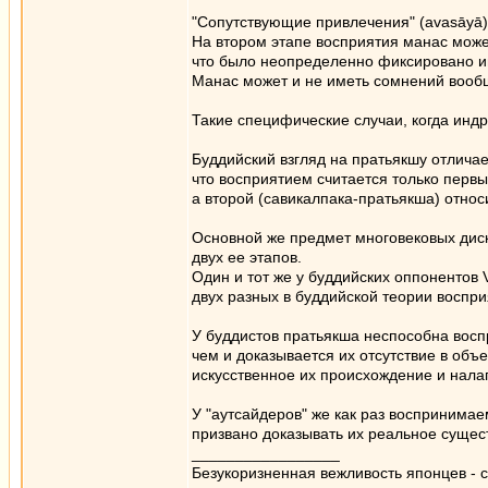
"Сопутствующие привлечения" (avasāyā)
На втором этапе восприятия манас може
что было неопределенно фиксировано и
Манас может и не иметь сомнений вообщ
Такие специфические случаи, когда инд
Буддийский взгляд на пратьякшу отличае
что восприятием считается только первы
а второй (савикалпака-пратьякша) относ
Основной же предмет многовековых диску
двух ее этапов.
Один и тот же у буддийских оппонентов 
двух разных в буддийской теории воспри
У буддистов пратьякша неспособна восп
чем и доказывается их отсутствие в объе
искусственное их происхождение и нал
У "аутсайдеров" же как раз воспринима
призвано доказывать их реальное сущес
_________________
Безукоризненная вежливость японцев - с