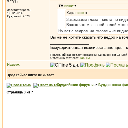
སྲི་བ་དཀོན
ТМ
пишет
:
Зарегистрирован:
Кира
пишет
:
19.12.2014
Суждений: 9073
Закрываем глаза - света не видно
Важно что мы своей волей може
Ну вот с ведром на голове «не видн
Вы же не хотите сказать что ведро на г
_________________
Безукоризненная вежливость японцев - с
Последний раз редактировалось: Си-ва-кон (Пт 16 Май 
Ответы на этот пост:
КИ
,
ТМ
Наверх
Тред сейчас никто не читает.
Буддийские форумы
->
Буддистская фи
Страница
3
из
7