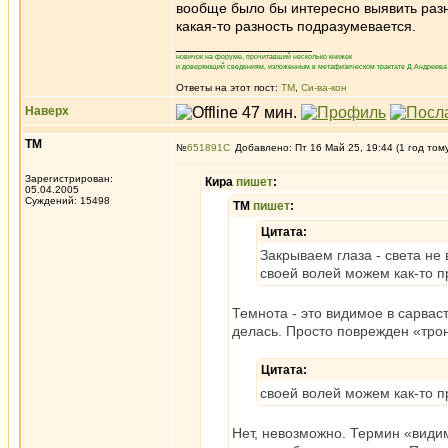
вообще было бы интересно выявить разн
какая-то разность подразумевается.
_________________
новичок на форуме, прочитавший несколько книжек
и доверяющий сведениям, изложенным в метафизическом трактате Д.Андреева 
Ответы на этот пост:
ТМ
,
Си-ва-кон
Наверх
ТМ
№
651891
Добавлено: Пт 16 Май 25, 19:44 (1 год том
Зарегистрирован:
Кира
пишет
:
05.04.2005
Суждений: 15498
ТМ
пишет
:
Цитата:
Закрываем глаза - света не 
своей волей можем как-то 
Темнота - это видимое в сарвас
делась. Просто поврежден «трон
Цитата:
своей волей можем как-то 
Нет, невозможно. Термин «видим