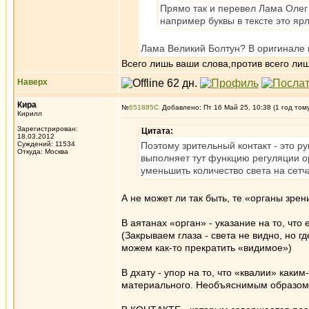
Прямо так и перевел Лама Олег 
например буквы в тексте это яр
Лама Великий Болтун? В оригинале 
Всего лишь ваши слова,против всего лиш
Наверх
Кира
№
651885
Добавлено: Пт 16 Май 25, 10:38 (1 год том
Кирилл
Зарегистрирован:
Цитата:
18.03.2012
Суждений: 11534
Поэтому зрительный контакт - это ру
Откуда: Москва
выполняет тут функцию регуляции ор
уменьшить количество света на сетч
А не может ли так быть, те «органы зрени
В аятанах «орган» - указание на то, чт
(Закрываем глаза - света не видно, но г
можем как-то прекратить «видимое»)
В дхату - упор на то, что «квалии» как
материального. Необъяснимым образом. О