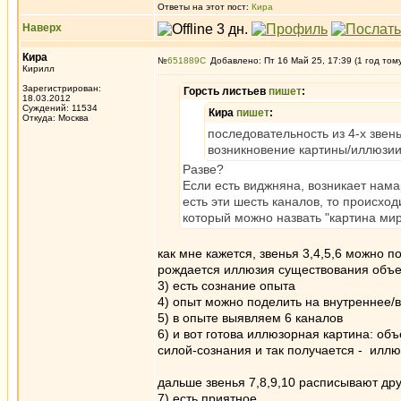
Ответы на этот пост:
Кира
Наверх
Кира
№
651889
Добавлено: Пт 16 Май 25, 17:39 (1 год том
Кирилл
Зарегистрирован:
Горсть листьев
пишет
:
18.03.2012
Суждений: 11534
Кира
пишет
:
Откуда: Москва
последовательность из 4-х звен
возникновение картины/иллюзии
Разве?
Если есть виджняна, возникает намар
есть эти шесть каналов, то происход
который можно назвать "картина мира
как мне кажется, звенья 3,4,5,6 можно п
рождается иллюзия существования объе
3) есть сознание опыта
4) опыт можно поделить на внутреннее/вн
5) в опыте выявляем 6 каналов
6) и вот готова иллюзорная картина: об
силой-сознания и так получается - илл
дальше звенья 7,8,9,10 расписывают дру
7) есть приятное