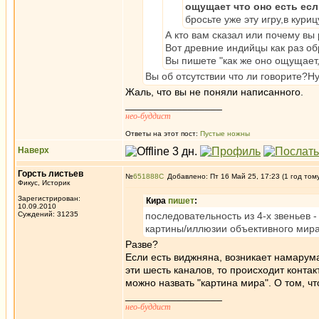
ощущает что оно есть есл
бросьте уже эту игру,в кур
А кто вам сказал или почему вы
Вот древние индийцы как раз об
Вы пишете "как же оно ощущает, 
Вы об отсутcтвии что ли говорите?Ну
Жаль, что вы не поняли написанного.
_________________
нео-буддист
Ответы на этот пост:
Пустые ножны
Наверх
Горсть листьев
№
651888
Добавлено: Пт 16 Май 25, 17:23 (1 год том
Фикус, Историк
Зарегистрирован:
Кира
пишет
:
10.09.2010
Суждений: 31235
последовательность из 4-х звеньев 
картины/иллюзии объективного мира
Разве?
Если есть виджняна, возникает намарума 
эти шесть каналов, то происходит конта
можно назвать "картина мира". О том, чт
_________________
нео-буддист