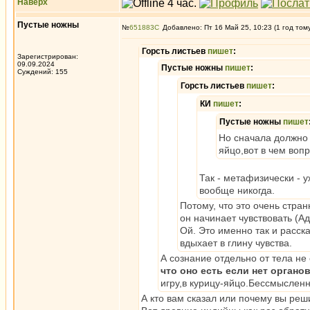
Наверх
Пустые ножны
№
651883
Добавлено: Пт 16 Май 25, 10:23 (1 год том
Горсть листьев
пишет
:
Зарегистрирован:
09.09.2024
Пустые ножны
пишет
:
Суждений: 155
Горсть листьев
пишет
:
КИ
пишет
:
Пустые ножны
пишет
Но сначала должно
яйцо,вот в чем вопр
Так - метафизически - 
вообще никогда.
Потому, что это очень стран
он начинает чувствовать (Ад
Ой. Это именно так и расск
вдыхает в глину чувства.
А сознание отдельно от тела не
что оно есть если нет органо
игру,в курицу-яйцо.Бессмысленн
А кто вам сказал или почему вы реш