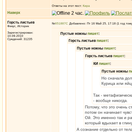
Ответы на этот пост:
Кира
Наверх
Горсть листьев
№
651887
Добавлено: Пт 16 Май 25, 17:18 (1 год том
Фикус, Историк
Зарегистрирован:
Пустые ножны
пишет
:
10.09.2010
Суждений: 31235
Горсть листьев
пишет
:
Пустые ножны
пишет
:
Горсть листьев
пишет
:
КИ
пишет
:
Пустые ножны
п
Но сначала дол
Курица или яйц
Так - метафизическ
- вообще никогда.
Потому, что это очень с
потом он начинает чувс
Ой. Это именно так и р
который вдыхает в глину
А сознание отдельно от тел