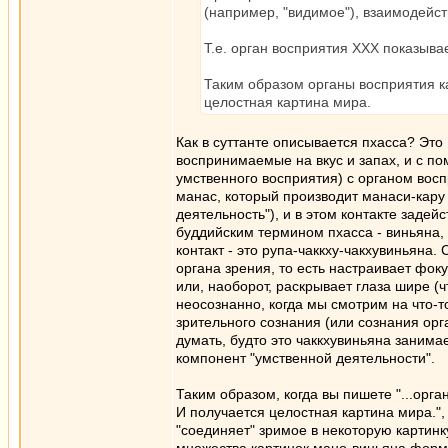
(например, "видимое"), взаимодейст
Т.е. орган восприятия ХХХ показыва
Таким образом органы восприятия к
целостная картина мира.
Как в суттанте описывается пхасса? Э
воспринимаемые на вкус и запах, и с п
умственного восприятия) с органом воспр
манас, который производит манаси-кару 
деятельность"), и в этом контакте заде
буддийским термином пхасса - виньяна,
контакт - это рупа-чаккху-чакхувиньяна.
органа зрения, то есть настраивает фоку
или, наоборот, раскрывает глаза шире (ч
неосознанно, когда мы смотрим на что-т
зрительного сознания (или сознания орга
думать, будто это чаккхувиньяна занимае
компонент "умственной деятельности".
Таким образом, когда вы пишете "...орг
И получается целостная картина мира.",
"соединяет" зримое в некоторую картинку