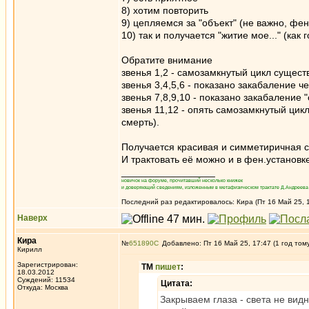
8) хотим повторить
9) цепляемся за "объект" (не важно, фе
10) так и получается "житие мое..." (как
Обратите внимание
звенья 1,2 - самозамкнутый цикл существ
звенья 3,4,5,6 - показано закабаление 
звенья 7,8,9,10 - показано закабаление
звенья 11,12 - опять самозамкнутый цикл
смерть).
Получается красивая и симметиричная 
И трактовать её можно и в фен.установке
_________________
новичок на форуме, прочитавший несколько книжек
и доверяющий сведениям, изложенным в метафизическом трактате Д.Андреева 
Последний раз редактировалось: Кира (Пт 16 Май 25, 1
Наверх
Кира
№
651890
Добавлено: Пт 16 Май 25, 17:47 (1 год том
Кирилл
Зарегистрирован:
ТМ
пишет
:
18.03.2012
Суждений: 11534
Цитата:
Откуда: Москва
Закрываем глаза - света не видн