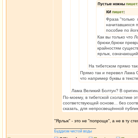
Пустые ножны
пишет
КИ
пишет
:
Фраза "только 
начитавшихся п
пособие по йог
Как вы только что 
брюки,брюки превр
крайностям существ
ярлык, означающий 
На тибетском прямо так
Прямо так и перевел Лама О
что например буквы в тексте
Лама Великий Болтун? В оригина
По-моему, в тибетской схоластике э
соответствующей основе... без соот
сказать, для непросвещённой публик
"Ярлык" - это не "попроще", а не в ту сте
_________________
Буддизм чистой воды