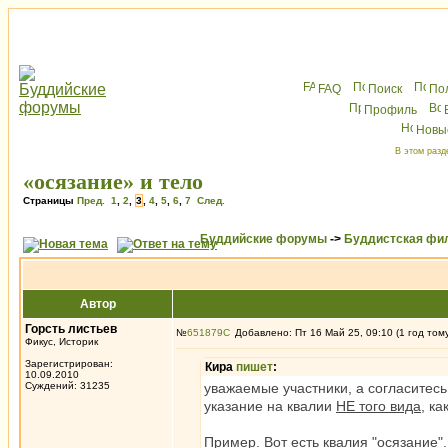
FAQ
Поиск
По
Профиль
Новы
В этом разд
«осязание» и тело
Страницы
Пред.
1
,
2
,
3
,
4
,
5
,
6
,
7
След.
Буддийские форумы
->
Буддистская фи
Автор
Горсть листьев
№
651879
Добавлено: Пт 16 Май 25, 09:10 (1 год том
Фикус, Историк
Зарегистрирован:
Кира
пишет
:
10.09.2010
Суждений: 31235
уважаемые участники, а согласитесь
указание на квалии
НЕ того вида
, к
Пример. Вот есть квалия "осязание".