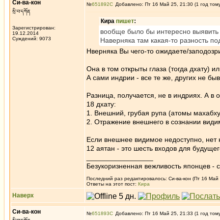
Си-ва-кон
№
651892
Добавлено: Пт 16 Май 25, 21:30 (1 год том
སྲི་བ་དཀོན
Кира
пишет
:
Зарегистрирован:
вообще было бы интересно выявить 
19.12.2014
Суждений: 9073
Наверняка там какая-то разность по
Нверняка Вы чего-то ожидаете/заподозр
Она в том открыты глаза (тогда дхату) и
А сами индрии - все те же, других не быв
Разница, получается, не в индриях. А в 
18 дхату:
1. Внешний, грубая рупа (атомы махабху
2. Отражение внешнего в сознании види
Если внешнее видимое недоступно, нет н
12 аятан - это шесть входов для будуще
_________________
Безукоризненная вежливость японцев - с
Последний раз редактировалось: Си-ва-кон (Пт 16 Май 2
Ответы на этот пост:
Кира
Наверх
Си-ва-кон
№
651893
Добавлено: Пт 16 Май 25, 21:33 (1 год том