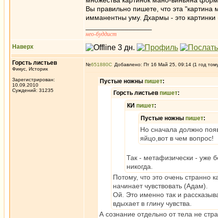
множества картинок мано-виньяна форми
Вы правильно пишете, что эта "картина 
имманентны уму. Дхармы - это картинки 
_________________
нео-буддист
Наверх
Горсть листьев
№
651880
Добавлено: Пт 16 Май 25, 09:14 (1 год том
Фикус, Историк
Зарегистрирован:
Пустые ножны
пишет
:
10.09.2010
Суждений: 31235
Горсть листьев
пишет
:
КИ
пишет
:
Пустые ножны
пишет
:
Но сначала должно поя
яйцо,вот в чем вопрос!
Так - метафизически - уже 
никогда.
Потому, что это очень странно к
начинает чувствовать (Адам).
Ой. Это именно так и рассказыв
вдыхает в глину чувства.
А сознание отдельно от тела не стр