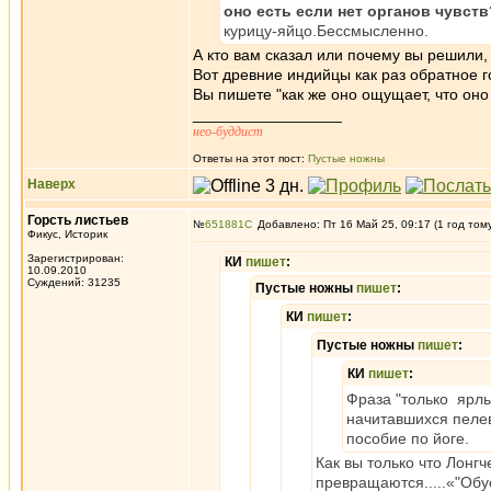
оно есть если нет органов чувств
курицу-яйцо.Бессмысленно.
А кто вам сказал или почему вы решили,
Вот древние индийцы как раз обратное г
Вы пишете "как же оно ощущает, что оно 
_________________
нео-буддист
Ответы на этот пост:
Пустые ножны
Наверх
Горсть листьев
№
651881
Добавлено: Пт 16 Май 25, 09:17 (1 год том
Фикус, Историк
Зарегистрирован:
КИ
пишет
:
10.09.2010
Суждений: 31235
Пустые ножны
пишет
:
КИ
пишет
:
Пустые ножны
пишет
:
КИ
пишет
:
Фраза "только ярл
начитавшихся пелев
пособие по йоге.
Как вы только что Лон
превращаются.....«"Об