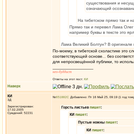
существования и несуще
означающий осознавани
На тибетском прямо так и н
Прямо так и перевел Лама Олег 
например буквы в тексте это яр
Лама Великий Болтун? В оригинале 
По-моему, в тибетской схоластике это с
соответствующей основе... без соответст
для непросвещённой публики, то исполь
_________________
нео-буддист
Ответы на этот пост:
КИ
Наверх
КИ
№
651882
Добавлено: Пт 16 Май 25, 09:19 (1 год том
3Д
Зарегистрирован:
Горсть листьев
пишет
:
17.02.2005
Суждений: 52231
КИ
пишет
:
Пустые ножны
пишет
:
КИ
пишет
: