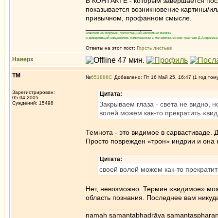
В КОНТАКТЕ - которым завершается посл
показывается возникновение картины/ил
привычном, профанном смысле.
_________________
новичок на форуме, прочитавший несколько книжек
и доверяющий сведениям, изложенным в метафизическом трактате Д.Андреева 
Ответы на этот пост:
Горсть листьев
Наверх
ТМ
№
651886
Добавлено: Пт 16 Май 25, 16:47 (1 год том
Зарегистрирован:
Цитата:
05.04.2005
Суждений: 15498
Закрываем глаза - света не видно, н
волей можем как-то прекратить «ви
Темнота - это видимое в сарвастиваде. 
Просто поврежден «трон» индрии и она 
Цитата:
своей волей можем как-то прекрати
Нет, невозможно. Термин «видимое» може
область познания. Последнее вам никуда 
_________________
namaḥ samantabhadrāya samantaspharaṇ