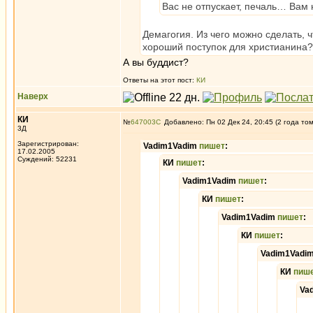
Вас не отпускает, печаль… Вам 
Демагогия. Из чего можно сделать, чт
хороший поступок для христианина?
А вы буддист?
Ответы на этот пост:
КИ
Наверх
КИ
№
647003
Добавлено: Пн 02 Дек 24, 20:45 (2 года то
3Д
Зарегистрирован:
Vadim1Vadim
пишет
:
17.02.2005
Суждений: 52231
КИ
пишет
:
Vadim1Vadim
пишет
:
КИ
пишет
:
Vadim1Vadim
пишет
:
КИ
пишет
:
Vadim1Vadi
КИ
пиш
Va