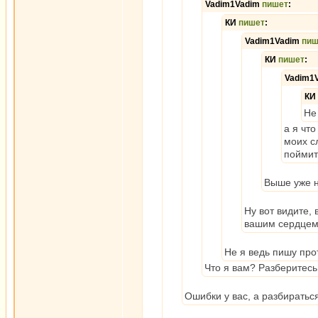
Vadim1Vadim
пишет
:
КИ
пишет
:
Vadim1Vadim
пиш
КИ
пишет
:
Vadim1
КИ
Не
а я чт
моих с
поймит
Выше уже н
Ну вот видите, 
вашим сердцем
Не я ведь пишу пр
Что я вам? Разберитесь
Ошибки у вас, а разбиратьс