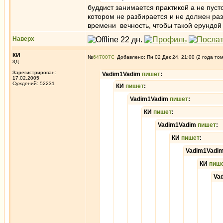
буддист занимается практикой а не пуст
котором не разбирается и не должен раз
времени вечность, чтобы такой ерундой 
Наверх
КИ
№
647007
Добавлено: Пн 02 Дек 24, 21:00 (2 года то
3Д
Зарегистрирован:
Vadim1Vadim
пишет
:
17.02.2005
Суждений: 52231
КИ
пишет
:
Vadim1Vadim
пишет
:
КИ
пишет
:
Vadim1Vadim
пишет
:
КИ
пишет
:
Vadim1Vadi
КИ
пиш
Va