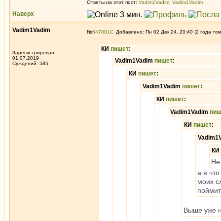
Ответы на этот пост:
Vadim1Vadim
,
Vadim1Vadim
Наверх
Vadim1Vadim
№
647001
Добавлено: Пн 02 Дек 24, 20:40 (2 года то
КИ
пишет
:
Зарегистрирован:
01.07.2019
Vadim1Vadim
пишет
:
Суждений: 585
КИ
пишет
:
Vadim1Vadim
пишет
:
КИ
пишет
:
Vadim1Vadim
пиш
КИ
пишет
:
Vadim1
КИ
Не
а я чт
моих с
поймит
Выше уже н