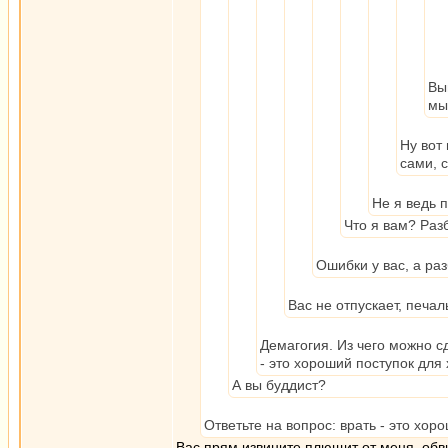
Вы
мы
Ну вот
сами, 
Не я ведь 
Что я вам? Раз
Ошибки у вас, а ра
Вас не отпускает, печа
Демагогия. Из чего можно сд
- это хороший поступок для
А вы буддист?
Ответьте на вопрос: врать - это хо
Вас прям извините плющит от меня, обв