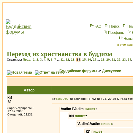
FAQ
Поиск
По
Профиль
Новы
В этом разд
Переход из христианства в буддизм
Страницы
Пред.
1
,
2
,
3
,
4
,
5
,
6
,
7
...
11
,
12
,
13
,
14
,
15
,
16
,
17
...
19
,
20
,
21
,
22
,
23
,
24
,
Буддийские форумы
->
Дискуссии
Автор
КИ
№
646996
Добавлено: Пн 02 Дек 24, 20:25 (2 года то
3Д
Зарегистрирован:
Vadim1Vadim
пишет
:
17.02.2005
Суждений: 52231
КИ
пишет
:
Vadim1Vadim
пишет
:
КИ
пишет
: