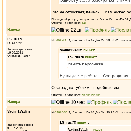
Ошибки у вас, а разбираться с ними
Вас не отпускает, печаль… Вам нужно б
Последний раз редактировалось: Vadim1Vadim (Пн 02 Де
Ответы на этот пост:
КИ
Наверх
LS_rus78
№
646998
Добавлено: Пн 02 Дек 24, 20:33 (2 года то
LS Сергей
Зарегистрирован:
Vadim1Vadim
пишет
:
16.09.2021
Суждений: 3054
LS_rus78
пишет
:
банить персонажа
Ну вы даете ребята… Сострадания 
Сострадают убогим - подобные им
Ответы на этот пост:
Vadim1Vadim
Наверх
Vadim1Vadim
№
646999
Добавлено: Пн 02 Дек 24, 20:35 (2 года то
LS_rus78
пишет
:
Зарегистрирован:
01.07.2019
Vadim1Vadim
пишет
: