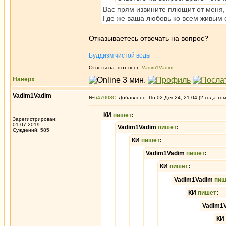
Вас прям извините плющит от меня,
Где же ваша любовь ко всем живым
Отказываетесь отвечать на вопрос?
_________________
Буддизм чистой воды
Ответы на этот пост:
Vadim1Vadim
Наверх
Vadim1Vadim
№
647008
Добавлено: Пн 02 Дек 24, 21:04 (2 года то
КИ
пишет
:
Зарегистрирован:
01.07.2019
Vadim1Vadim
пишет
:
Суждений: 585
КИ
пишет
:
Vadim1Vadim
пишет
:
КИ
пишет
:
Vadim1Vadim
пиш
КИ
пишет
:
Vadim1
КИ