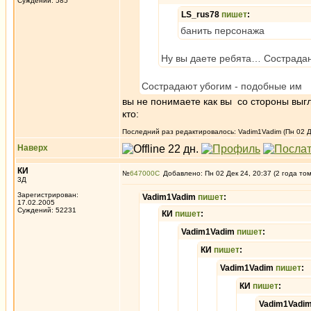
Суждений: 585
LS_rus78
пишет
:
банить персонажа
Ну вы даете ребята… Сострада
Сострадают убогим - подобные им
вы не понимаете как вы со стороны выгл
кто:
Последний раз редактировалось: Vadim1Vadim (Пн 02 Де
Наверх
КИ
№
647000
Добавлено: Пн 02 Дек 24, 20:37 (2 года то
3Д
Зарегистрирован:
Vadim1Vadim
пишет
:
17.02.2005
Суждений: 52231
КИ
пишет
:
Vadim1Vadim
пишет
:
КИ
пишет
:
Vadim1Vadim
пишет
:
КИ
пишет
:
Vadim1Vadi