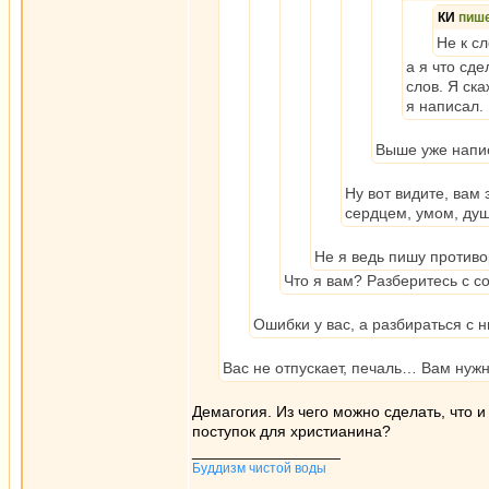
КИ
пиш
Не к с
а я что сд
слов. Я ск
я написал.
Выше уже напис
Ну вот видите, вам 
сердцем, умом, ду
Не я ведь пишу против
Что я вам? Разберитесь с с
Ошибки у вас, а разбираться с 
Вас не отпускает, печаль… Вам нуж
Демагогия. Из чего можно сделать, что и
поступок для христианина?
_________________
Буддизм чистой воды