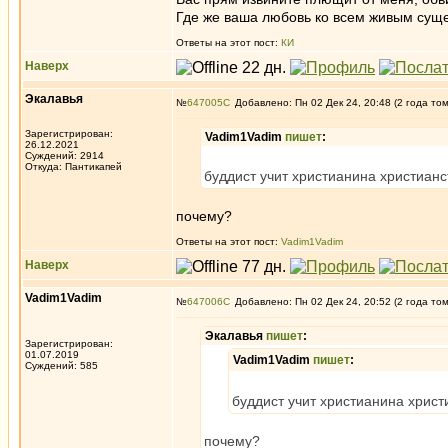
Где же ваша любовь ко всем живым сущ
Ответы на этот пост:
КИ
Наверх
Экалавья
№
647005
Добавлено: Пн 02 Дек 24, 20:48 (2 года то
Зарегистрирован:
Vadim1Vadim
пишет
:
26.12.2021
Суждений: 2914
Откуда: Пантикапей
буддист учит христианина христиан
почему?
Ответы на этот пост:
Vadim1Vadim
Наверх
Vadim1Vadim
№
647006
Добавлено: Пн 02 Дек 24, 20:52 (2 года то
Экалавья
пишет
:
Зарегистрирован:
01.07.2019
Vadim1Vadim
пишет
:
Суждений: 585
буддист учит христианина хрис
почему?