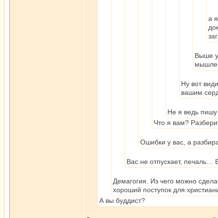
а 
до
за
Выше у
мышлен
Ну вот види
вашим сер
Не я ведь пиш
Что я вам? Разбери
Ошибки у вас, а разбир
Вас не отпускает, печаль… 
Демагогия. Из чего можно сделать
хороший поступок для христиан
А вы буддист?