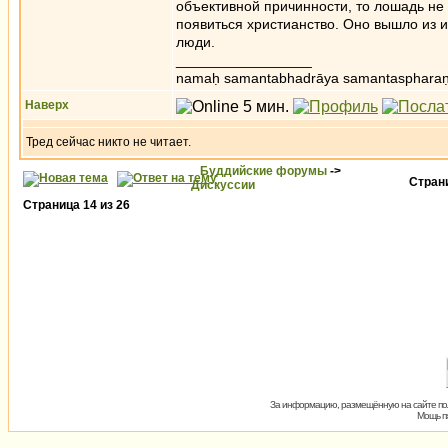
объективной причинности, то лошадь не 
появиться христианство. Оно вышло из и
люди.
_________________
namaḥ samantabhadrāya samantaspharaṇ
Наверх
Тред сейчас никто не читает.
Буддийские форумы
->
Стра
Дискуссии
Страница
14
из
26
За информацию, размещённую на сайте пол
Мощь пх