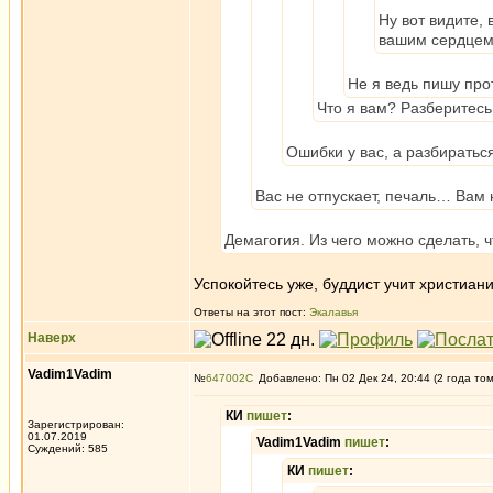
Ну вот видите, 
вашим сердцем
Не я ведь пишу пр
Что я вам? Разберитесь
Ошибки у вас, а разбиратьс
Вас не отпускает, печаль… Вам 
Демагогия. Из чего можно сделать, ч
Успокойтесь уже, буддист учит христиан
Ответы на этот пост:
Экалавья
Наверх
Vadim1Vadim
№
647002
Добавлено: Пн 02 Дек 24, 20:44 (2 года то
КИ
пишет
:
Зарегистрирован:
01.07.2019
Vadim1Vadim
пишет
:
Суждений: 585
КИ
пишет
: