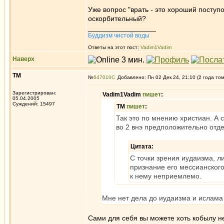
Уже вопрос "врать - это хороший поступ
оскорбительный?
_________________
Буддизм чистой воды
Ответы на этот пост:
Vadim1Vadim
Наверх
ТМ
№
647010
Добавлено: Пн 02 Дек 24, 21:10 (2 года то
Зарегистрирован:
Vadim1Vadim
пишет
:
05.04.2005
Суждений: 15497
ТМ
пишет
:
Так это по мнению христиан. А с
во 2 внэ предположительно отд
Цитата:
С точки зрения иудаизма, л
признание его мессианского
к нему неприемлемо.
Мне нет дела до иудаизма и ислама и
Сами для себя вы можете хоть кобылу не