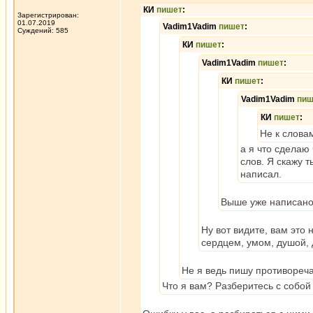
КИ
пишет
:
Зарегистрирован:
01.07.2019
Vadim1Vadim
пишет
:
Суждений: 585
КИ
пишет
:
Vadim1Vadim
пишет
:
КИ
пишет
:
Vadim1Vadim
пиш
КИ
пишет
:
Не к слова
а я что сделаю
слов. Я скажу т
написал.
Выше уже написано:
Ну вот видите, вам это 
сердцем, умом, душой,
Не я ведь пишу противореч
Что я вам? Разберитесь с собой