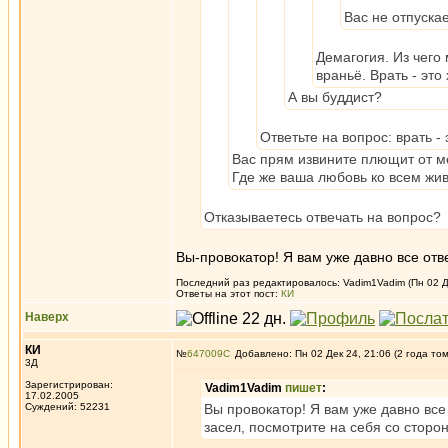
Вас не отпуска
Демагогия. Из чего 
враньё. Врать - эт
А вы буддист?
Ответьте на вопрос: врать 
Вас прям извините плющит от м
Где же ваша любовь ко всем ж
Отказываетесь отвечать на вопрос?
Вы-провокатор! Я вам уже давно все отв
Последний раз редактировалось: Vadim1Vadim (Пн 02 Де
Ответы на этот пост:
КИ
Наверх
КИ
№
647009
Добавлено: Пн 02 Дек 24, 21:06 (2 года то
3Д
Зарегистрирован:
Vadim1Vadim
пишет
:
17.02.2005
Суждений: 52231
Вы провокатор! Я вам уже давно все 
засел, посмотрите на себя со стор