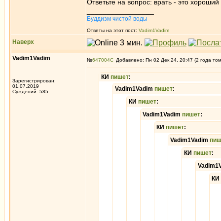
Ответьте на вопрос: врать - это хороши
_________________
Буддизм чистой воды
Ответы на этот пост:
Vadim1Vadim
Наверх
Vadim1Vadim
№
647004
Добавлено: Пн 02 Дек 24, 20:47 (2 года то
КИ
пишет
:
Зарегистрирован:
01.07.2019
Vadim1Vadim
пишет
:
Суждений: 585
КИ
пишет
:
Vadim1Vadim
пишет
:
КИ
пишет
:
Vadim1Vadim
пиш
КИ
пишет
:
Vadim1
КИ