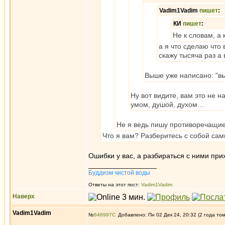
Vadim1Vadim
пишет
:
КИ
пишет
:
Не к словам, а
а я что сделаю что
скажу тысяча раз а 
Выше уже написано: "вы
Ну вот видите, вам это не н
умом, душой, духом…
Не я ведь пишу противоречащи
Что я вам? Разберитесь с собой сам
Ошибки у вас, а разбираться с ними при
_________________
Буддизм чистой воды
Ответы на этот пост:
Vadim1Vadim
Наверх
Vadim1Vadim
№
646997
Добавлено: Пн 02 Дек 24, 20:32 (2 года то