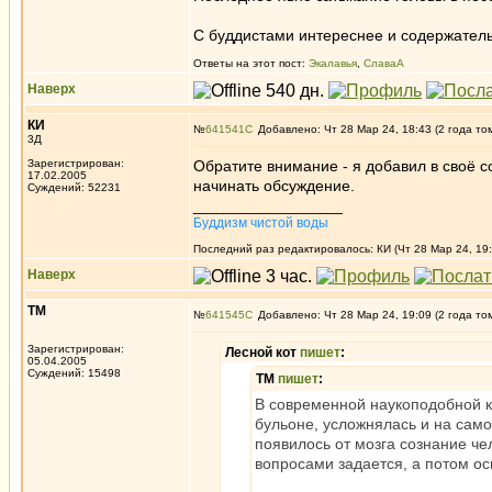
С буддистами интереснее и содержатель
Ответы на этот пост:
Экалавья
,
СлаваА
Наверх
КИ
№
641541
Добавлено: Чт 28 Мар 24, 18:43 (2 года то
3Д
Зарегистрирован:
Обратите внимание - я добавил в своё с
17.02.2005
начинать обсуждение.
Суждений: 52231
_________________
Буддизм чистой воды
Последний раз редактировалось: КИ (Чт 28 Мар 24, 19:
Наверх
ТМ
№
641545
Добавлено: Чт 28 Мар 24, 19:09 (2 года то
Зарегистрирован:
Лесной кот
пишет
:
05.04.2005
Суждений: 15498
ТМ
пишет
:
В современной наукоподобной ка
бульоне, усложнялась и на сам
появилось от мозга сознание че
вопросами задается, а потом о