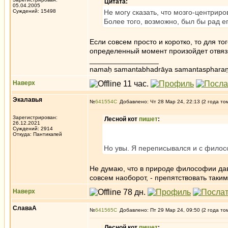
Цитата:
05.04.2005
Суждений: 15498
Не могу сказать, что мозго-центрир
Более того, возможно, был бы рад 
Если совсем просто и коротко, то для тог
определенный момент произойдет отвязка 
_________________
namaḥ samantabhadrāya samantaspharaṇ
Наверх
Экалавья
№
641554
Добавлено: Чт 28 Мар 24, 22:13 (2 года то
Зарегистрирован:
Лесной кот
пишет
:
26.12.2021
Суждений: 2914
Откуда: Пантикапей
Но увы. Я переписывался и с фило
Не думаю, что в природе философии дав
совсем наоборот, - препятствовать таки
Наверх
СлаваА
№
641565
Добавлено: Пт 29 Мар 24, 09:50 (2 года то
Лесной кот
пишет
: