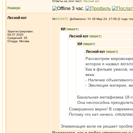
Ответы на этот пост:
Лесной кот
Наверх
Лесной кот
№
641537
Добавлено: Чт 28 Мар 24, 17:08 (2 года то
КИ
пишет
:
Зарегистрирован:
09.07.2020
Лесной кот
пишет
:
Суждений: 35
Откуда: Москва
КИ
пишет
:
Лесной кот
пишет
:
Рассмотрим мировоззре
мозго
которое я назвал
Как в фильме ужасов, 
века:
- Наличие объективного
- Эволюция материи, жи
Банальная метафизика 18-го,
Она неспособна преодолет
Совершенно верно! В современ
отличн
Потому что нет ничего,
Элиминация воли не решает проблем
Разумеется, как и любое утверждение о 