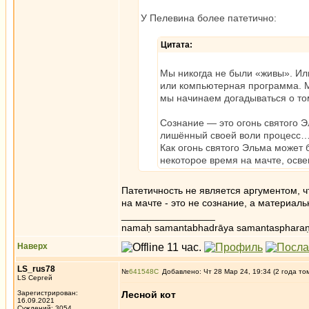
У Пелевина более патетично:
Цитата:
Мы никогда не были «живы». Или
или компьютерная программа. 
мы начинаем догадываться о то
Сознание — это огонь святого 
лишённый своей воли процесс…
Как огонь святого Эльма может 
некоторое время на мачте, осве
Патетичность не является аргументом, ч
на мачте - это не сознание, а материаль
_________________
namaḥ samantabhadrāya samantaspharaṇ
Наверх
LS_rus78
№
641548
Добавлено: Чт 28 Мар 24, 19:34 (2 года то
LS Сергей
Зарегистрирован:
Лесной кот
16.09.2021
Суждений: 3054