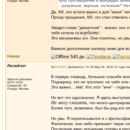
кучу противоречий и вынужден зани
Откуда: Москва
- разумным, верным, полезным? Нет,
Да, КИ, это кстати верно и для "меня" ли
Прошу прощения, КИ, что стал отвечать г
Увидел слово "демагогия" - значит, оно 
оскорбить
тебя хотели
!
Это механизмы эго. Они понятны, но у
Важное дополнение напишу ниже для вс
Наверх
Лесной кот
№
641540
Добавлено: Чт 28 Мар 24, 18:41 (2 года то
В первую очередь, большое спасибо все
Зарегистрирован:
Подчеркну, это не троллинг, не хайп или 
09.07.2020
Суждений: 35
мне
Это важно...
. Кто этот "мне" - отде
Откуда: Москва
Но вот что однозначно. Я здесь выступаю
Не могу сказать
, что мозго-центриро
Более того, возможно, был бы рад его
Но увы. Я переписывался и с философами
Фактически, они либо признают такую с
Последнее явно затыкание головы в песо