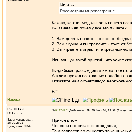
Цитата:
Рассмотрим мировоззрение...
Какова, кстати, модальность вашего всег
Вы зачем или почему все это пишете?
1. Вам делать нечего - то есть от бездел
2. Вам скучно и вы троллите - тоже от б
3. Вы играете в игры, типа крестики-нол
Или ваш ум такой прыткий, что хочет ска
Буддийские рассуждения имеют целью изб
А в чем прикол всех ваших подобных во
Покажите нам объективную необходимос
Ы?
Наверх
LS_rus78
№
641549
Добавлено: Чт 28 Мар 24, 19:38 (2 года то
LS Сергей
Зарегистрирован:
Прикол в том -
16.09.2021
Что если нет никакого страдания,
Суждений: 3054
То и вопросов по существу тоже никаких 