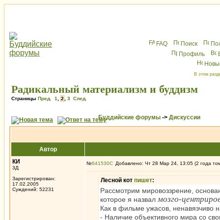
FAQ
Поиск
По
Профиль
Новы
В этом разд
Радикальный материализм и буддизм
Страницы
Пред.
1
,
2
,
3
След.
Буддийские форумы
->
Дискуссии
Автор
КИ
№
641530
Добавлено: Чт 28 Мар 24, 13:05 (2 года то
3Д
Зарегистрирован:
Лесной кот
пишет
:
17.02.2005
Суждений: 52231
Рассмотрим мировоззрение, основа
мозго-центриров
которое я назвал
Как в фильме ужасов, ненавязчиво 
- Наличие объективного мира со св