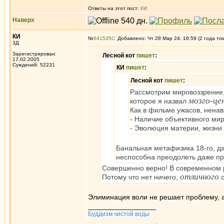
Ответы на этот пост:
КИ
Наверх
КИ
№
641535
Добавлено: Чт 28 Мар 24, 16:59 (2 года то
3Д
Зарегистрирован:
Лесной кот
пишет
:
17.02.2005
Суждений: 52231
КИ
пишет
:
Лесной кот
пишет
:
Рассмотрим мировоззрение
мозго-це
которое я назвал
Как в фильме ужасов, нена
- Наличие объективного ми
- Эволюция материи, жизни
Банальная метафизика 18-го, да
неспособна преодолеть даже п
Совершенно верно! В современном 
отличного
Потому что нет ничего,
о
Элиминация воли не решает проблему, а
_________________
Буддизм чистой воды