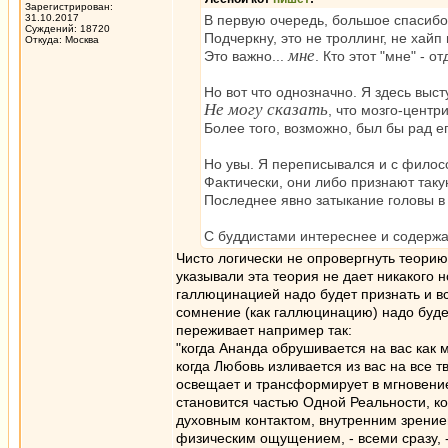
Зарегистрирован:
31.10.2017
В первую очередь, большое спасибо
Суждений: 18720
Подчеркну, это не троллинг, не хайп
Откуда: Москва
мне
Это важно...
. Кто этот "мне" - 
Но вот что однозначно. Я здесь выст
Не могу сказать
, что мозго-цент
Более того, возможно, был бы рад 
Но увы. Я переписывался и с филосо
Фактически, они либо признают так
Последнее явно затыкание головы в 
С буддистами интереснее и содержа
Чисто логически не опровергнуть теорию
указывали эта теория не дает никакого
галлюцинацией надо будет признать и вс
сомнение (как галлюцинацию) надо будет
переживает например так:
"когда Ананда обрушивается на вас как 
когда Любовь изливается из вас на все 
освещает и трансформирует в мгновение 
становится частью Одной Реальности, ког
духовным контактом, внутренним зрени
физическим ощущением, - всеми сразу, -