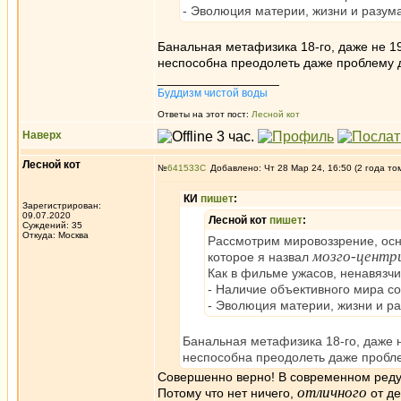
- Эволюция материи, жизни и разум
Банальная метафизика 18-го, даже не 19
неспособна преодолеть даже проблему 
_________________
Буддизм чистой воды
Ответы на этот пост:
Лесной кот
Наверх
Лесной кот
№
641533
Добавлено: Чт 28 Мар 24, 16:50 (2 года то
КИ
пишет
:
Зарегистрирован:
09.07.2020
Лесной кот
пишет
:
Суждений: 35
Откуда: Москва
Рассмотрим мировоззрение, ос
мозго-центри
которое я назвал
Как в фильме ужасов, ненавязч
- Наличие объективного мира с
- Эволюция материи, жизни и р
Банальная метафизика 18-го, даже н
неспособна преодолеть даже пробл
Совершенно верно! В современном реду
отличного
Потому что нет ничего,
от де