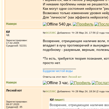
И никакие проблемы никак не решаются.
Как могут одни состояния нейросети "ре
Возможно только изменение уровня ней
Для "личности" (как эффекта нейросети) эт
Наверх
КИ
№
641538
Добавлено: Чт 28 Мар 24, 17:56 (2 года то
3Д
Зарегистрирован:
Воззрение, отрицающее наличие воли, п
17.02.2005
впадает в кучу противоречий и вынужден
Суждений: 52231
подобному - разумным, верным, полезны
*То есть, требуется теория познания, ко
просто нет.
_________________
Буддизм чистой воды
Ответы на этот пост:
Лесной кот
Наверх
Лесной кот
№
641539
Добавлено: Чт 28 Мар 24, 18:34 (2 года то
КИ
пишет
:
Зарегистрирован:
09.07.2020
Воззрение, отрицающее наличие вол
Суждений: 35