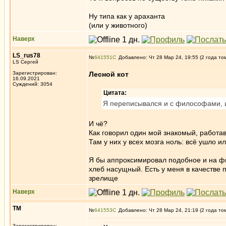
Ну типа как у араханта
(или у животного)
Наверх
LS_rus78
№
641551
Добавлено: Чт 28 Мар 24, 19:55 (2 года то
LS Сергей
Зарегистрирован:
Лесной кот
16.09.2021
Суждений: 3054
Цитата:
Я переписывался и с философами, и 
И чё?
Как говорил один мой знакомый, работа
Там у них у всех мозга ноль: всё ушло ил
Я бы аппроксимировал подобное и на физ
хлеб насущный. Есть у меня в качестве 
зрелище
Наверх
ТМ
№
641553
Добавлено: Чт 28 Мар 24, 21:19 (2 года то
Зарегистрирован: