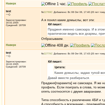
Наверх
test
№
22769
Добавлено: Вс 08 Окт 06, 17:40 (20 лет тому
一心
А я понял какие домыслы, вот эти:
Зарегистрирован:
18.02.2005
КИ пишет:
Суждений: 18709
Праджня именно самскара. И в этом 
практически видеть все дхармы, при
Отбрасываем.
Наверх
test
№
22770
Добавлено: Вс 08 Окт 06, 17:43 (20 лет тому
一心
КИ пишет:
Зарегистрирован:
18.02.2005
Суждений: 18709
Цитата:
Какие домыслы, задаю тупой во
Давай вместе разбираться.
Праджня[парамита] не самскара. Я же на
профиль. Если поиграть в слова, то мож
опять соотносятся с двумя аваранами.
Типа способность к различению 4БИ и т.д
А способность к всезнанию - праджня[па