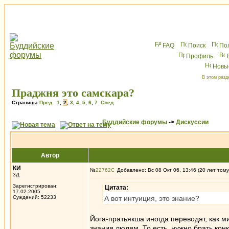
FAQ
Поиск
По
Профиль
Новы
В этом разд
Праджня это самскара?
Страницы
Пред.
1
,
2
,
3
,
4
,
5
,
6
,
7
След.
Буддийские форумы
->
Дискуссии
Автор
КИ
№
22762
Добавлено: Вс 08 Окт 06, 13:46 (20 лет тому
3Д
Зарегистрирован:
Цитата:
17.02.2005
Суждений: 52233
А вот интуиция, это знание?
Йога-пратьякша иногда переводят, как м
знания людям. То есть, нужно брать конк