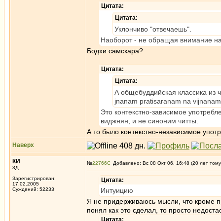
Цитата:
Цитата:
Уклончиво "отвечаешь".
Наоборот - не обращая внимание на 
Бодхи самскара?
Цитата:
Цитата:
А общебуддийская классика из 
jnanam pratisaranam na vijnanam
Это контекстно-зависимое употребле
виджнян, и не синоним читты.
А то было контекстно-независимое упот
Наверх
КИ
№
22766
Добавлено: Вс 08 Окт 06, 16:48 (20 лет тому
3Д
Зарегистрирован:
Цитата:
17.02.2005
Суждений: 52233
Интуицию
Я не придерживаюсь мысли, что кроме пр
понял как это сделал, то просто недост
Цитата: