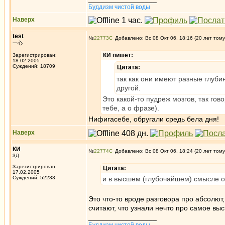
Буддизм чистой воды
Наверх
test
№
22773
Добавлено: Вс 08 Окт 06, 18:16 (20 лет тому
一心
КИ пишет:
Зарегистрирован:
18.02.2005
Суждений: 18709
Цитата:
так как они имеют разные глуби
другой.
Это какой-то пудреж мозгов, так гово
тебе, а о фразе).
Нифигасебе, обругали средь бела дня!
Наверх
КИ
№
22774
Добавлено: Вс 08 Окт 06, 18:24 (20 лет тому
3Д
Зарегистрирован:
Цитата:
17.02.2005
Суждений: 52233
и в высшем (глубочайшем) смысле он
Это что-то вроде разговора про абсолю
считают, что узнали нечто про самое вы
_________________