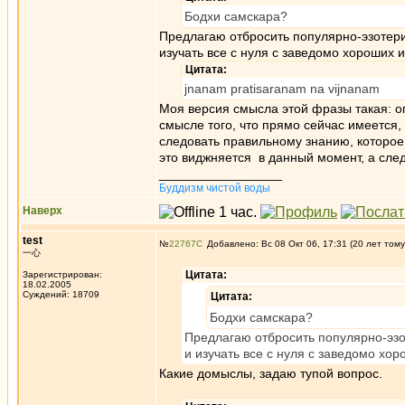
Бодхи самскара?
Предлагаю отбросить популярно-эзотери
изучать все с нуля с заведомо хороших и
Цитата:
jnanam pratisaranam na vijnanam
Моя версия смысла этой фразы такая: о
смысле того, что прямо сейчас имеется, 
следовать правильному знанию, которое 
это виджняется в данный момент, а след
_________________
Буддизм чистой воды
Наверх
test
№
22767
Добавлено: Вс 08 Окт 06, 17:31 (20 лет тому
一心
Цитата:
Зарегистрирован:
18.02.2005
Суждений: 18709
Цитата:
Бодхи самскара?
Предлагаю отбросить популярно-эзо
и изучать все с нуля с заведомо хор
Какие домыслы, задаю тупой вопрос.