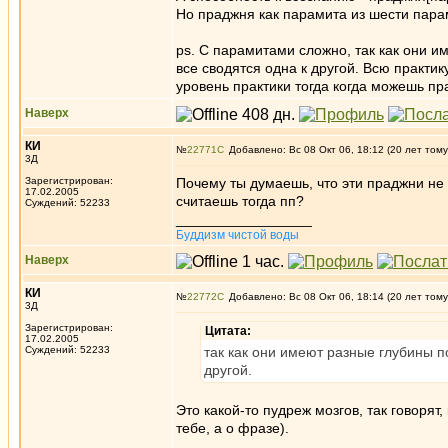
Но праджня как парамита из шести парам
ps. С парамитами сложно, так как они 
все сводятся одна к другой. Всю практик
уровень практики тогда когда можешь пр
Наверх
КИ
№
22771
Добавлено: Вс 08 Окт 06, 18:12 (20 лет тому
3Д
Зарегистрирован:
Почему ты думаешь, что эти праджни не 
17.02.2005
считаешь тогда пп?
Суждений: 52233
_________________
Буддизм чистой воды
Наверх
КИ
№
22772
Добавлено: Вс 08 Окт 06, 18:14 (20 лет тому
3Д
Зарегистрирован:
Цитата:
17.02.2005
Суждений: 52233
так как они имеют разные глубины п
другой.
Это какой-то пудреж мозгов, так говорят,
тебе, а о фразе).
_________________