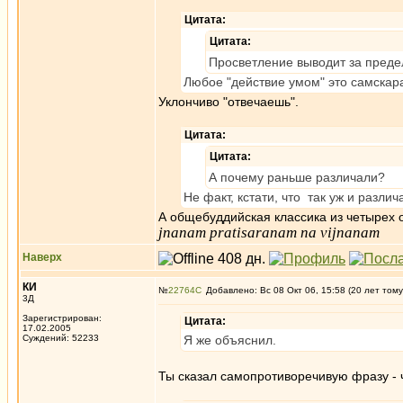
Цитата:
Цитата:
Просветление выводит за преде
Любое "действие умом" это самскар
Уклончиво "отвечаешь".
Цитата:
Цитата:
А почему раньше различали?
Не факт, кстати, что так уж и различ
А общебуддийская классика из четырех 
jnanam pratisaranam na vijnanam
Наверх
КИ
№
22764
Добавлено: Вс 08 Окт 06, 15:58 (20 лет тому
3Д
Зарегистрирован:
Цитата:
17.02.2005
Суждений: 52233
Я же объяснил.
Ты сказал самопротиворечивую фразу - ч