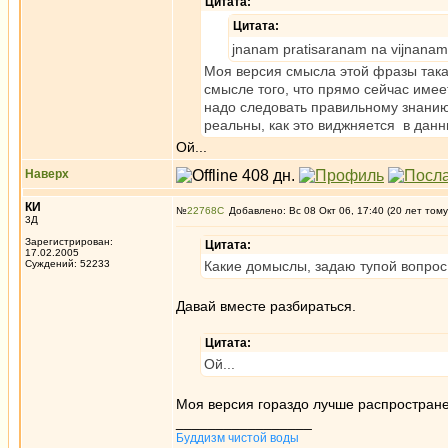
Цитата:
Цитата:
jnanam pratisaranam na vijnanam
Моя версия смысла этой фразы така
смысле того, что прямо сейчас имеет
надо следовать правильному знанию,
реальны, как это виджняется в данн
Ой...
Наверх
КИ
№
22768
Добавлено: Вс 08 Окт 06, 17:40 (20 лет тому
3Д
Зарегистрирован:
Цитата:
17.02.2005
Суждений: 52233
Какие домыслы, задаю тупой вопрос
Давай вместе разбираться.
Цитата:
Ой...
Моя версия гораздо лучше распространен
_________________
Буддизм чистой воды