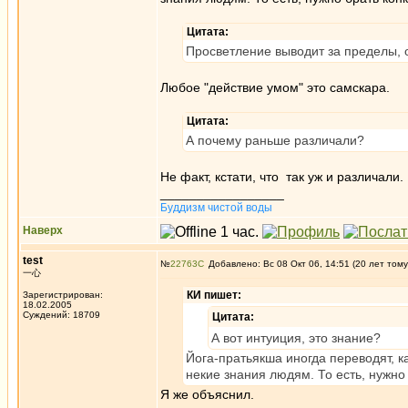
Цитата:
Просветление выводит за пределы, 
Любое "действие умом" это самскара.
Цитата:
А почему раньше различали?
Не факт, кстати, что так уж и различали.
_________________
Буддизм чистой воды
Наверх
test
№
22763
Добавлено: Вс 08 Окт 06, 14:51 (20 лет тому
一心
КИ пишет:
Зарегистрирован:
18.02.2005
Суждений: 18709
Цитата:
А вот интуиция, это знание?
Йога-пратьякша иногда переводят, к
некие знания людям. То есть, нужно 
Я же объяснил.