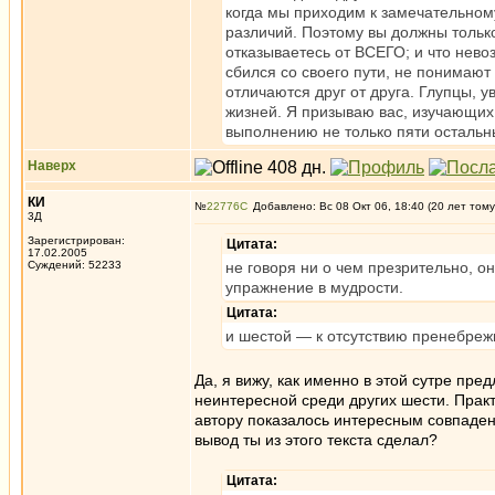
когда мы приходим к замечательном
различий. Поэтому вы должны только
отказываетесь от ВСЕГО; и что невоз
сбился со своего пути, не понимают 
отличаются друг от друга. Глупцы, 
жизней. Я призываю вас, изучающих,
выполнению не только пяти остальны
Наверх
КИ
№
22776
Добавлено: Вс 08 Окт 06, 18:40 (20 лет тому
3Д
Зарегистрирован:
Цитата:
17.02.2005
Суждений: 52233
не говоря ни о чем презрительно, о
упражнение в мудрости.
Цитата:
и шестой — к отсутствию пренебреж
Да, я вижу, как именно в этой сутре пр
неинтересной среди других шести. Практ
автору показалось интересным совпадени
вывод ты из этого текста сделал?
Цитата: