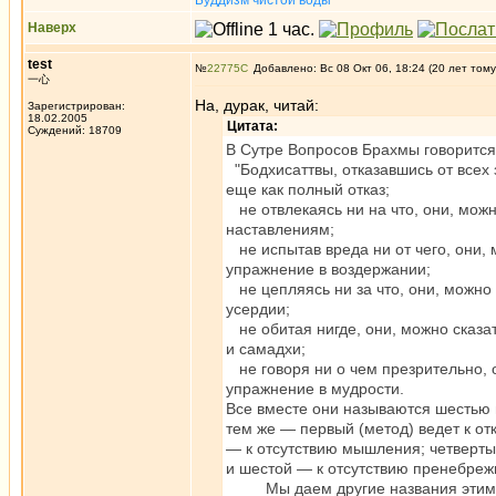
Буддизм чистой воды
Наверх
test
№
22775
Добавлено: Вс 08 Окт 06, 18:24 (20 лет тому
一心
На, дурак, читай:
Зарегистрирован:
18.02.2005
Цитата:
Суждений: 18709
В Сутре Вопросов Брахмы говорится
"Бодхисаттвы, отказавшись от всех 
еще как полный отказ;
не отвлекаясь ни на что, они, можн
наставлениям;
не испытав вреда ни от чего, они, 
упражнение в воздержании;
не цепляясь ни за что, они, можно 
усердии;
не обитая нигде, они, можно сказа
и самадхи;
не говоря ни о чем презрительно, 
упражнение в мудрости.
Все вместе они называются шестью м
тем же — первый (метод) ведет к отк
— к отсутствию мышления; четверты
и шестой — к отсутствию пренебреж
Мы даем другие названия этим шес