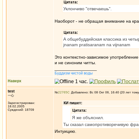
Цитата:
Уклончиво "отвечаешь".
Наоборот - не обращая внимание на кра
Цитата:
А общебуддийская классика из четы
jnanam pratisaranam na vijnanam
Это контекстно-зависимое употребление 
и не синоним читты.
_________________
Буддизм чистой воды
Наверх
test
№
22765
Добавлено: Вс 08 Окт 06, 16:40 (20 лет тому
一心
КИ пишет:
Зарегистрирован:
18.02.2005
Суждений: 18709
Цитата:
Я же объяснил.
Ты сказал самопротиворечивую фразу
Интуицию.