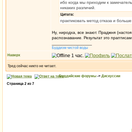
ибо когда мы приходим к замечател
никаких различий.
Цитата:
практиковать метод отказа и больше
Ну, ниродха, все знают. Праджня (настоя
распознавание. Результат это праптиса
_________________
Буддизм чистой воды
Наверх
Тред сейчас никто не читает.
Буддийские форумы
->
Дискуссии
Страница
2
из
7