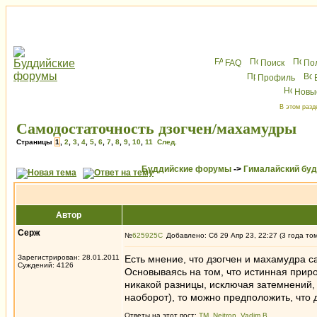
FAQ
Поиск
По
Профиль
Новы
В этом разд
Самодостаточность дзогчен/махамудры
Страницы
1
,
2
,
3
,
4
,
5
,
6
,
7
,
8
,
9
,
10
,
11
След.
Буддийские форумы
->
Гималайский бу
Автор
Серж
№
625925
Добавлено: Сб 29 Апр 23, 22:27 (3 года то
Зарегистрирован: 28.01.2011
Есть мнение, что дзогчен и махамудра с
Суждений: 4126
Основываясь на том, что истинная приро
никакой разницы, исключая затемнений, 
наоборот), то можно предположить, что 
Ответы на этот пост:
ТМ
,
Neitron
,
Vadim B