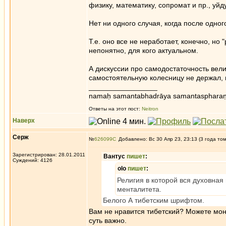
физику, математику, сопромат и пр., уйд
Нет ни одного случая, когда после одног
Т.е. оно все не неработает, конечно, н
непонятно, для кого актуальном.
А дискуссии про самодостаточность вели
самостоятельную колесницу не держал, п
_________________
namaḥ samantabhadrāya samantaspharaṇ
Ответы на этот пост:
Neitron
Наверх
Серж
№
626099
Добавлено: Вс 30 Апр 23, 23:13 (3 года то
Зарегистрирован: 28.01.2011
Вантус
пишет
:
Суждений: 4126
olo
пишет
:
Религия в которой вся духовная 
менталитета.
Белого А тибетским шрифтом.
Вам не нравится тибетский? Можете мон
суть важно.