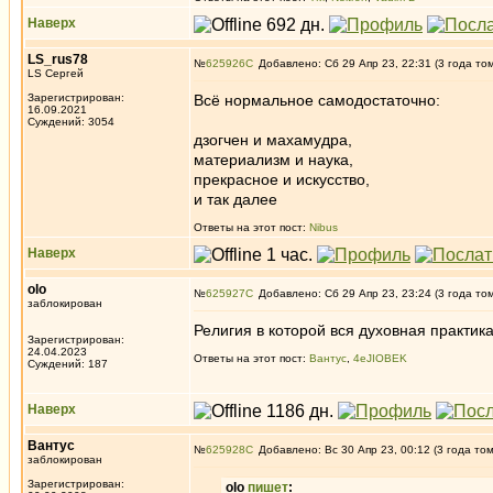
Наверх
LS_rus78
№
625926
Добавлено: Сб 29 Апр 23, 22:31 (3 года то
LS Сергей
Зарегистрирован:
Всё нормальное самодостаточно:
16.09.2021
Суждений: 3054
дзогчен и махамудра,
материализм и наука,
прекрасное и искусство,
и так далее
Ответы на этот пост:
Nibus
Наверх
olo
№
625927
Добавлено: Сб 29 Апр 23, 23:24 (3 года то
заблокирован
Религия в которой вся духовная практика
Зарегистрирован:
24.04.2023
Ответы на этот пост:
Вантус
,
4eJIOBEK
Суждений: 187
Наверх
Вантус
№
625928
Добавлено: Вс 30 Апр 23, 00:12 (3 года то
заблокирован
Зарегистрирован:
olo
пишет
: