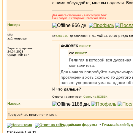
с ними обсуждайте, мне вы надоели. Во
_________________
Два класса столкнулись в последнем бою;
Наш лозунг - Всемирный Советский Союз!
Наверх
olo
№
626121
Добавлено: Пн 01 Май 23, 00:16 (3 года то
заблокирован
4eJIOBEK
пишет
:
Зарегистрирован:
24.04.2023
olo
пишет
:
Суждений: 187
Религия в которой вся духовная 
менталитета.
Для начала попробуйте визуализиро
протяжении хоть сколько то долгого
навыке удержания ума на одном объ
И что дальше?
Ответы на этот пост:
Серж
,
4eJIOBEK
Наверх
Тред сейчас никто не читает.
Буддийские форумы
->
Гималайский бу
Страница
1
из
11