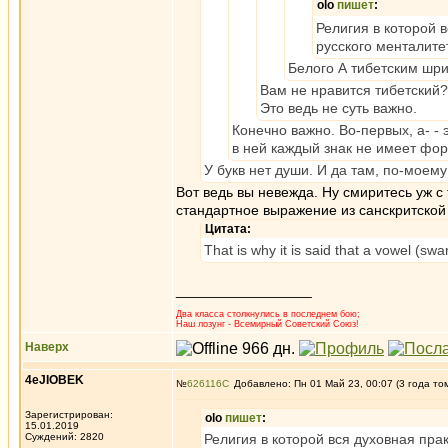
olo
пишет
:
Религия в которой в
русского менталите
Белого А тибетским шр
Вам не нравится тибетский?
Это ведь не суть важно.
Конечно важно. Во-первых, a- - 
в ней каждый знак не имеет форму
У букв нет души. И да там, по-моему
Вот ведь вы невежда. Ну смиритесь уж с 
стандартное выражение из санскритской
Цитата:
That is why it is said that a vowel (swar
_________________
Два класса столкнулись в последнем бою;
Наш лозунг - Всемирный Советский Союз!
Наверх
4eJIOBEK
№
626116
Добавлено: Пн 01 Май 23, 00:07 (3 года то
Зарегистрирован:
olo
пишет
:
15.01.2019
Суждений: 2820
Религия в которой вся духовная прак