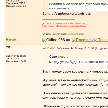
09.09.2008
Суждений: 7953
Религия в которой вся духовная прак
Откуда: Воронеж
менталитета.
Белого А тибетским шрифтом.
_________________
Два класса столкнулись в последнем бою;
Наш лозунг - Всемирный Советский Союз!
Ответы на этот пост:
Серж
,
Android
Наверх
ТМ
№
625929
Добавлено: Вс 30 Апр 23, 01:58 (3 года то
Зарегистрирован:
Серж
пишет
:
05.04.2005
Суждений: 15499
между умом Будды и человека нет н
Так и между умом крокодила и человека,
И у меня тут есть железобетонный аргуме
времени) - тем лучше оно подходит "с ну
Понимание - это сумма всех интенсиона
случаев, когда у чела за плечами уже го
Объяснять "суть моста" можно хоть риту