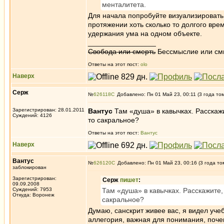
менталитета.
Для начала попробуйте визуализировать
протяжении хоть сколько то долгого вре
удержания ума на одном объекте.
_________________
Свобода или смерть
Бессмыслие или см
Ответы на этот пост:
olo
Наверх
Серж
№
626118
Добавлено: Пн 01 Май 23, 00:11 (3 года то
Зарегистрирован: 28.01.2011
Вантус
Там «душа» в кавычках. Расскажи
Суждений: 4126
то сакральное?
Ответы на этот пост:
Вантус
Наверх
Вантус
№
626120
Добавлено: Пн 01 Май 23, 00:16 (3 года то
заблокирован
Зарегистрирован:
Серж
пишет
:
09.09.2008
Суждений: 7953
Там «душа» в кавычках. Расскажите, 
Откуда: Воронеж
сакральное?
Думаю, санскрит живее вас, я видел уче
аллегория, важная для понимания, почем