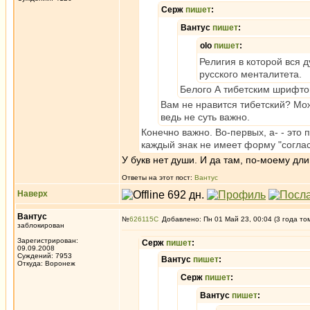
Серж
пишет
:
Вантус
пишет
:
olo
пишет
:
Религия в которой вся д
русского менталитета.
Белого А тибетским шрифто
Вам не нравится тибетский? Мо
ведь не суть важно.
Конечно важно. Во-первых, a- - это 
каждый знак не имеет форму "согласны
У букв нет души. И да там, по-моему дли
Ответы на этот пост:
Вантус
Наверх
Вантус
№
626115
Добавлено: Пн 01 Май 23, 00:04 (3 года то
заблокирован
Зарегистрирован:
Серж
пишет
:
09.09.2008
Суждений: 7953
Вантус
пишет
:
Откуда: Воронеж
Серж
пишет
:
Вантус
пишет
: