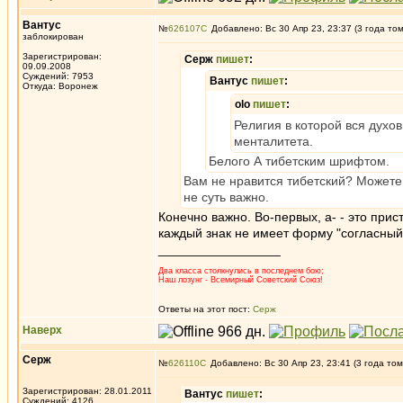
Вантус
№
626107
Добавлено: Вс 30 Апр 23, 23:37 (3 года то
заблокирован
Зарегистрирован:
Серж
пишет
:
09.09.2008
Суждений: 7953
Вантус
пишет
:
Откуда: Воронеж
olo
пишет
:
Религия в которой вся духов
менталитета.
Белого А тибетским шрифтом.
Вам не нравится тибетский? Можете
не суть важно.
Конечно важно. Во-первых, a- - это прис
каждый знак не имеет форму "согласный+а"
_________________
Два класса столкнулись в последнем бою;
Наш лозунг - Всемирный Советский Союз!
Ответы на этот пост:
Серж
Наверх
Серж
№
626110
Добавлено: Вс 30 Апр 23, 23:41 (3 года том
Зарегистрирован: 28.01.2011
Вантус
пишет
:
Суждений: 4126