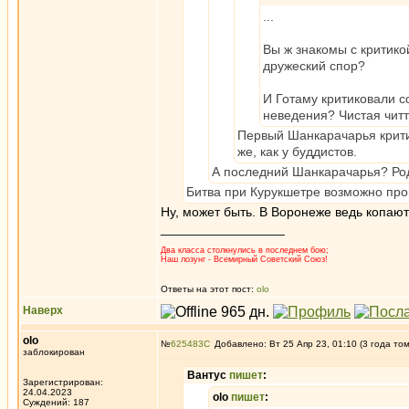
...
Вы ж знакомы с критико
дружеский спор?
И Готаму критиковали с
неведения? Чистая читт
Первый Шанкарачарья крити
же, как у буддистов.
А последний Шанкарачарья? Род
Битва при Курукшетре возможно пр
Ну, может быть. В Воронеже ведь копаю
_________________
Два класса столкнулись в последнем бою;
Наш лозунг - Всемирный Советский Союз!
Ответы на этот пост:
olo
Наверх
olo
№
625483
Добавлено: Вт 25 Апр 23, 01:10 (3 года то
заблокирован
Вантус
пишет
:
Зарегистрирован:
24.04.2023
olo
пишет
:
Суждений: 187