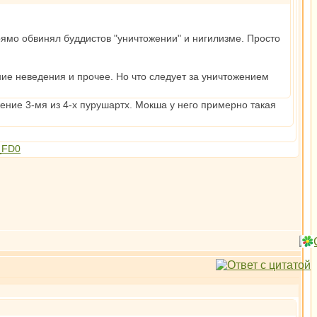
ямо обвинял буддистов "уничтожении" и нигилизме. Просто
ние неведения и прочее. Но что следует за уничтожением
ние 3-мя из 4-х пурушартх. Мокша у него примерно такая
f_FD0