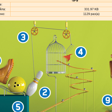
е:
йла:
331.97 KB
но:
1129 раз(а)