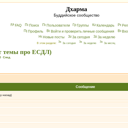
Дхарма
Буддийское сообщество
FAQ
Поиск
Пользователи
Группы
Календарь
Peг
Профиль
Войти и проверить личные сообщения
Вхo
Новые посты
За сегодня
За неделю
В этом разделе:
За сегодня
За неделю
За месяц
от темы про ЕСДЛ)
0
След.
Сообщение
му назад)