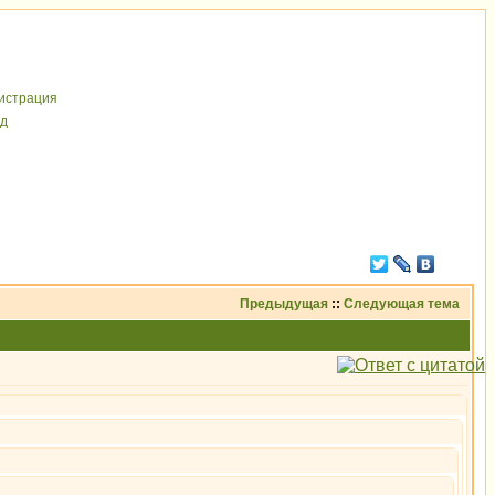
иcтрaция
д
Предыдущая
::
Следующая тема