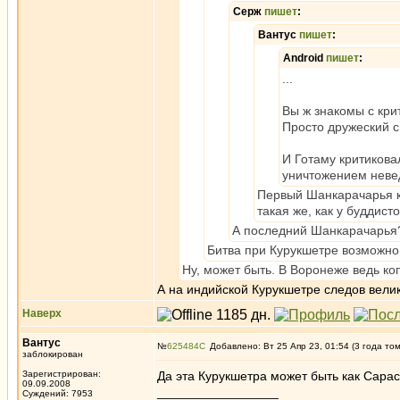
Серж
пишет
:
Вантус
пишет
:
Android
пишет
:
...
Вы ж знакомы с кри
Просто дружеский 
И Готаму критикова
уничтожением неве
Первый Шанкарачарья к
такая же, как у буддисто
А последний Шанкарачарья?
Битва при Курукшетре возможно
Ну, может быть. В Воронеже ведь к
А на индийской Курукшетре следов велик
Наверх
Вантус
№
625484
Добавлено: Вт 25 Апр 23, 01:54 (3 года то
заблокирован
Зарегистрирован:
Да эта Курукшетра может быть как Сарас
09.09.2008
_________________
Суждений: 7953