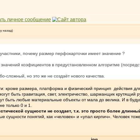
му назад)
участники, почему размер перфокарточки имеет значение ?
е значений коэфициентов в предустановленном алгоритме (посред
о-сложный, но это же не создаёт нового качества.
и: кроме размера, платформа и физический принцип действия дл
гут быть гравитация, свет, электричество, шарманщик крутящий 
ут быть любые материальные объекты от мала до велика. И в буд
е только 0 и 1.
тической сущности не создает, т.к. это просто более длинный
 сущности понятий, как «человек» и «упал кирпич». Человек тоже 
.jpg