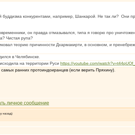
й буддизма конкурентами, например, Шанкарой. Не так ли? Они пр
овременники, он правда отмазывался, типа я говорю про уничтоже
а? Чистая рупа?
ковал теорию причинности Дхармакирти, в основном, и пренебреже
ился в Челябинске.
оисходила на территории Руси
https://youtube.com/watch?v=t44pUO
т самых ранних протоиндоиранцев (если верить Пряхину).
му назад)