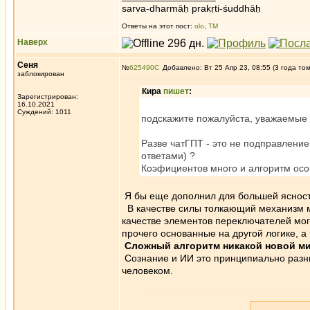
sarva-dharmāḥ prakṛti-śuddhāḥ
Ответы на этот пост:
olo
,
ТМ
Наверх
Сеня
№
625490
Добавлено: Вт 25 Апр 23, 08:55 (3 года то
заблокирован
Кира
пишет
:
Зарегистрирован:
16.10.2021
Суждений: 1011
подскажите пожалуйста, уважаемые 
Разве чатГПТ - это не подправлени
ответами) ?
Коэфициентов много и алгоритм особ
Я бы еще дополнил для большей ясност
В качестве силы толкающий механизм мо
качестве элементов переключателей мог
прочего основанные на другой логике, а н
Сложный алгоритм никакой новой мис
Сознание и ИИ это принципиально разные
человеком.