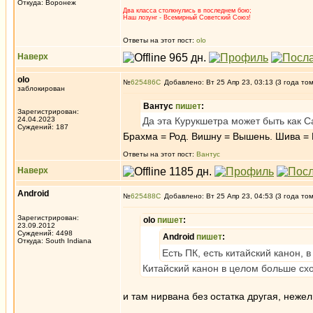
Откуда: Воронеж
Два класса столкнулись в последнем бою;
Наш лозунг - Всемирный Советский Союз!
Ответы на этот пост:
olo
Наверх
olo
№
625486
Добавлено: Вт 25 Апр 23, 03:13 (3 года то
заблокирован
Вантус
пишет
:
Зарегистрирован:
24.04.2023
Да эта Курукшетра может быть как С
Суждений: 187
Брахма = Род. Вишну = Вышень. Шива = 
Ответы на этот пост:
Вантус
Наверх
Android
№
625488
Добавлено: Вт 25 Апр 23, 04:53 (3 года то
Зарегистрирован:
olo
пишет
:
23.09.2012
Суждений: 4498
Android
пишет
:
Откуда: South Indiana
Есть ПК, есть китайский канон, 
Китайский канон в целом больше схо
и там нирвана без остатка другая, неже
_________________