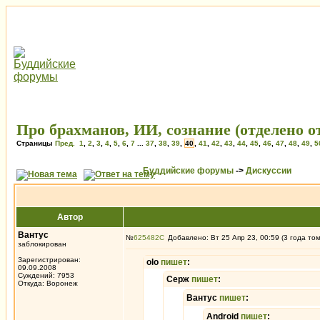
Про брахманов, ИИ, сознание (отделено 
Страницы
Пред.
1
,
2
,
3
,
4
,
5
,
6
,
7
...
37
,
38
,
39
,
40
,
41
,
42
,
43
,
44
,
45
,
46
,
47
,
48
,
49
,
5
Буддийские форумы
->
Дискуссии
Автор
Вантус
№
625482
Добавлено: Вт 25 Апр 23, 00:59 (3 года то
заблокирован
Зарегистрирован:
olo
пишет
:
09.09.2008
Суждений: 7953
Серж
пишет
:
Откуда: Воронеж
Вантус
пишет
:
Android
пишет
: