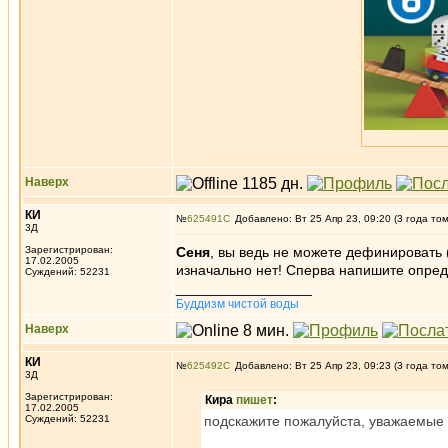
Наверх
КИ
№
625491
Добавлено: Вт 25 Апр 23, 09:20 (3 года то
3Д
Зарегистрирован:
Сеня
, вы ведь не можете дефинировать 
17.02.2005
изначально нет! Сперва напишите опре
Суждений: 52231
_________________
Буддизм чистой воды
Наверх
КИ
№
625492
Добавлено: Вт 25 Апр 23, 09:23 (3 года то
3Д
Зарегистрирован:
Кира
пишет
:
17.02.2005
Суждений: 52231
подскажите пожалуйста, уважаемые 