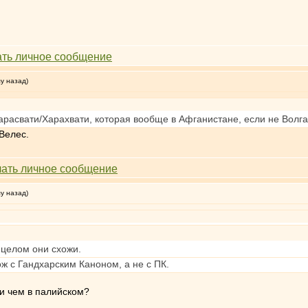
му назад)
арасвати/Харахвати, которая вообще в Афганистане, если не Волга
Велес.
му назад)
в целом они схожи.
ж с Гандхарским Каноном, а не с ПК.
ли чем в палийском?