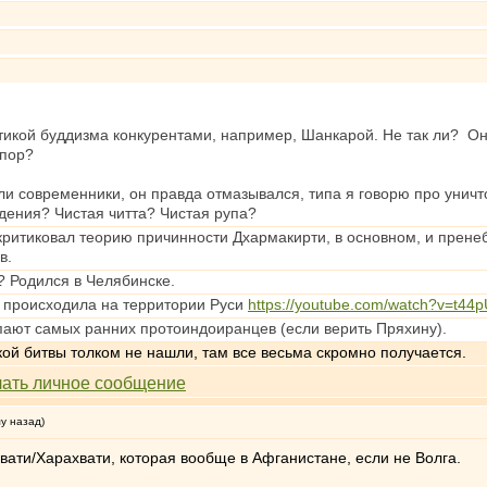
тикой буддизма конкурентами, например, Шанкарой. Не так ли? Он
спор?
ли современники, он правда отмазывался, типа я говорю про уничт
дения? Чистая читта? Чистая рупа?
ритиковал теорию причинности Дхармакирти, в основном, и пренеб
в.
 Родился в Челябинске.
 происходила на территории Руси
https://youtube.com/watch?v=t4
опают самых ранних протоиндоиранцев (если верить Пряхину).
ой битвы толком не нашли, там все весьма скромно получается.
му назад)
вати/Харахвати, которая вообще в Афганистане, если не Волга.