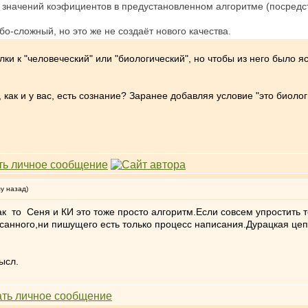
е значений коэфициентов в предустановленном алгоритме (посред
о-сложный, но это же не создаёт нового качества.
ки к "человеческий" или "биологический", но чтобы из него было яс
е, как и у вас, есть сознание? Заранее добавляя условие "это биол
му назад)
 то Сеня и КИ это тоже просто алгоритм.Если совсем упростить т
санного,ни пишущего есть только процесс написания.Дурацкая цеп
ысл.