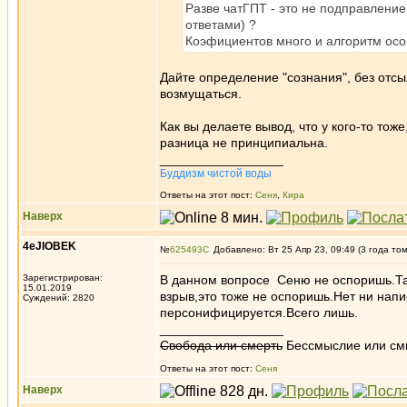
Разве чатГПТ - это не подправлени
ответами) ?
Коэфициентов много и алгоритм особ
Дайте определение "сознания", без отсыл
возмущаться.
Как вы делаете вывод, что у кого-то тож
разница не принципиальна.
_________________
Буддизм чистой воды
Ответы на этот пост:
Сеня
,
Кира
Наверх
4eJIOBEK
№
625493
Добавлено: Вт 25 Апр 23, 09:49 (3 года то
Зарегистрирован:
В данном вопросе Сеню не оспоришь.Так
15.01.2019
взрыв,это тоже не оспоришь.Нет ни напи
Суждений: 2820
персонифицируется.Всего лишь.
_________________
Свобода или смерть
Бессмыслие или см
Ответы на этот пост:
Сеня
Наверх