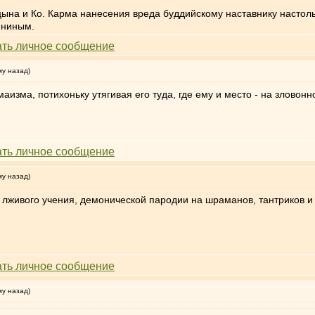
на и Ко. Карма нанесения вреда буддийскому наставнику настольк
ининым.
му назад)
аизма, потихоньку утягивая его туда, где ему и место - на зловон
му назад)
 лживого учения, демонической пародии на шраманов, тантриков и
му назад)