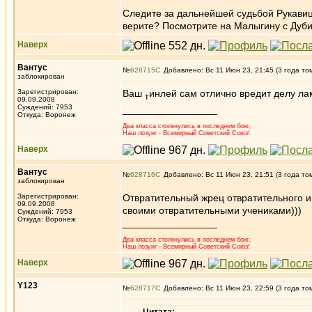
Следите за дальнейшей судьбой Рукавицы
верите? Посмотрите на Малыгину с Дуб
Наверх
Вантус
№
628715
Добавлено: Вс 11 Июн 23, 21:45 (3 года то
заблокирован
Зарегистрирован:
Ваш
инлей сам отлично вредит делу лам
т
09.09.2008
Суждений: 7953
_________________
Откуда: Воронеж
Два класса столкнулись в последнем бою;
Наш лозунг - Всемирный Советский Союз!
Наверх
Вантус
№
628716
Добавлено: Вс 11 Июн 23, 21:51 (3 года то
заблокирован
Зарегистрирован:
Отвратительный жрец отвратительного и
09.09.2008
своими отвратительными учениками)))
Суждений: 7953
Откуда: Воронеж
_________________
Два класса столкнулись в последнем бою;
Наш лозунг - Всемирный Советский Союз!
Наверх
Y123
№
628717
Добавлено: Вс 11 Июн 23, 22:59 (3 года то