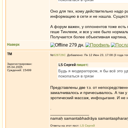
Оно для тех, кому действительно надо ра
информацию в сети и не нашла. Существо
А форум важен, у оппонентов тоже есть 
геше Тинлеем, и все у нее было нормал
Получается более объективная картина,
Наверх
ТМ
№
628726
Добавлено: Пн 12 Июн 23, 17:08 (3 года то
Зарегистрирован:
LS Сергей
пишет
:
05.04.2005
Суждений: 15499
Будь я модератором, я бы всё это уд
покопаться в грязи
Представлены две т.з. от непосредственн
замалчивалось и причесывалось. А так у
эротический массаж, инфоцыгане. И не н
.
_________________
namaḥ samantabhadrāya samantaspharaṇ
Ответы на этот пост:
LS Сергей