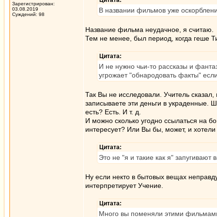
Цитата:
Зарегистрирован:
03.08.2019
В названии фильмов уже оскорблени
Суждений: 98
Название фильма неудачное, я считаю.
Тем не менее, был период, когда геше 
Цитата:
И не нужно чьи-то рассказы и фанта
угрожает "обнародовать факты" есл
Так Вы не исследовали. Учитель сказал,
записываете эти деньги в украденные. Ш
есть? Есть. И т. д.
И можно сколько угодно ссылаться на бо
интересует? Или Вы бы, может, и хотели
Цитата:
Это не "я и такие как я" запугивают
Ну если некто в бытовых вещах неправду
интерпретирует Учение.
Цитата:
Много вы поменяли этими фильмами?