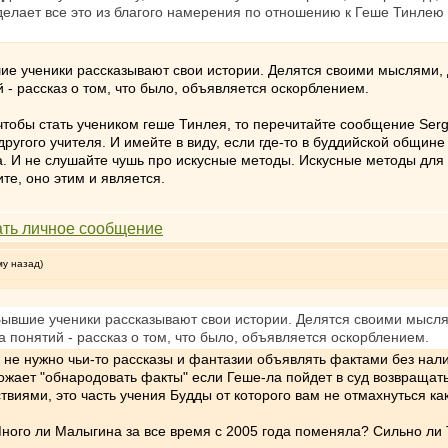
с делает все это из благого намерения по отношению к Геше Тинлею
шие ученики рассказывают свои истории. Делятся своими мыслями,
 - рассказ о том, что было, объявляется оскорблением.
 чтобы стать учеником геше Тинлея, то перечитайте сообщение Serg
угого учителя. И имейте в виду, если где-то в буддийской общине 
да. И не слушайте чушь про искусные методы. Искусные методы для
ите, оно этим и является.
му назад)
 Бывшие ученики рассказывают свои истории. Делятся своими мысл
а понятий - рассказ о том, что было, объявляется оскорблением.
не нужно чьи-то рассказы и фантазии объявлять фактами без налич
рожает "обнародовать факты" если Геше-ла пойдет в суд возвращать
виями, это часть учения Будды от которого вам не отмахнуться как
ого ли Малыгина за все время с 2005 года поменяла? Сильно ли 