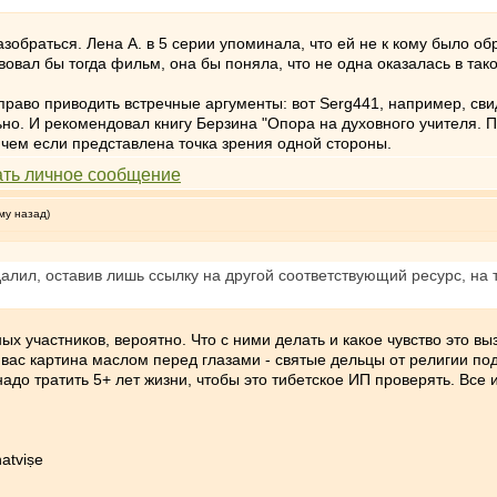
зобраться. Лена А. в 5 серии упоминала, что ей не к кому было обр
вал бы тогда фильм, она бы поняла, что не одна оказалась в тако
право приводить встречные аргументы: вот Serg441, например, свид
ьно. И рекомендовал книгу Берзина "Опора на духовного учителя.
 чем если представлена точка зрения одной стороны.
му назад)
алил, оставив лишь ссылку на другой соответствующий ресурс, на т
ых участников, вероятно. Что с ними делать и какое чувство это вы
 вас картина маслом перед глазами - святые дельцы от религии по
адо тратить 5+ лет жизни, чтобы это тибетское ИП проверять. Все 
atviṣe