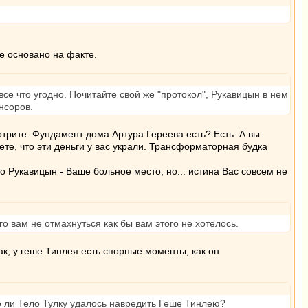
е основано на факте.
се что угодно. Почитайте свой же "протокол", Рукавицын в нем
нсоров.
отрите. Фундамент дома Артура Гереева есть? Есть. А вы
ете, что эти деньги у вас украли. Трансформаторная будка
о Рукавицын - Ваше больное место, но... истина Вас совсем не
го вам не отмахнуться как бы вам этого не хотелось.
ак, у геше Тинлея есть спорные моменты, как он
 ли Тело Тулку удалось навредить Геше Тинлею?