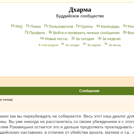
Дхарма
Буддийское сообщество
FAQ
Поиск
Пользователи
Группы
Календарь
Peг
Профиль
Войти и проверить личные сообщения
Вхo
Новые посты
За сегодня
За неделю
В этом разделе:
За сегодня
За неделю
За месяц
»
Сообщение
му назад)
 таких как вы переубеждать не собирается. Весь этот наш диалог д
мы. Вы уже никогда не расстанетесь со своим убеждением и с этого
лям Рукавицына остается это и дальше продолжать прокладывать с
дийскому наставнику, в отличии от убийства архата, матери и т.д.