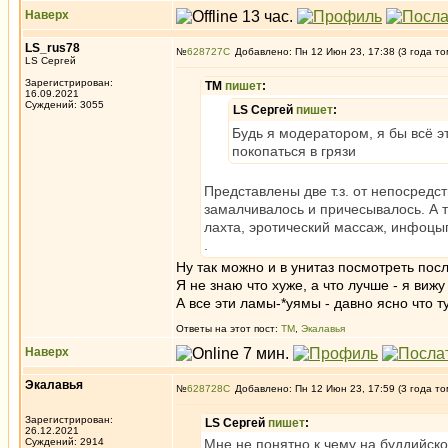
Наверх
LS_rus78
№
628727
Добавлено: Пн 12 Июн 23, 17:38 (3 года то
LS Сергей
Зарегистрирован:
ТМ
пишет
:
16.09.2021
Суждений: 3055
LS Сергей
пишет
:
Будь я модератором, я бы всё эт
покопаться в грязи
Представлены две т.з. от непосредст
замалчивалось и причесывалось. А т
лахта, эротический массаж, инфоцыг
.
Ну так можно и в унитаз посмотреть по
Я не знаю что хуже, а что лучше - я вижу
А все эти ламы-*уямы - давно ясно что т
Ответы на этот пост:
ТМ
,
Экалавья
Наверх
Экалавья
№
628728
Добавлено: Пн 12 Июн 23, 17:59 (3 года то
Зарегистрирован:
LS Сергей
пишет
:
26.12.2021
Суждений: 2914
Мне не понятно к чему на буддийск