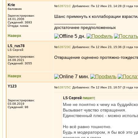
Krie
№
628721
Добавлено: Пн 12 Июн 23, 14:28 (3 года то
баловник
Зарегистрирован:
Шанс примкнуть к коллаборации взрасти
18.01.2006
_________________
Суждений: 3693
Откуда: russia
достаточнее предположенных
Наверх
LS_rus78
№
628723
Добавлено: Пн 12 Июн 23, 15:36 (3 года то
LS Сергей
Зарегистрирован:
Отвращение оценено протяжно-тождестве
16.09.2021
Суждений: 3055
Наверх
Y123
№
628725
Добавлено: Пн 12 Июн 23, 16:57 (3 года то
LS Сергей
пишет
:
Зарегистрирован:
03.08.2019
Мне не понятно к чему на буддийск
Суждений: 98
Вызывает чувство отвращения.
Единственный плюс - можно использо
Но всё равно тошнотно.
Будь я модератором, я бы всё это уд
покопаться в грязи