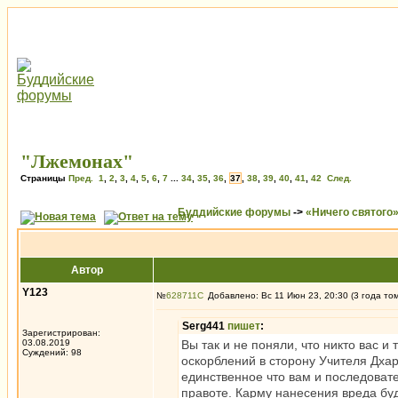
"Лжемонах"
Страницы
Пред.
1
,
2
,
3
,
4
,
5
,
6
,
7
...
34
,
35
,
36
,
37
,
38
,
39
,
40
,
41
,
42
След.
Буддийские форумы
->
«Ничего святого
Автор
Y123
№
628711
Добавлено: Вс 11 Июн 23, 20:30 (3 года то
Serg441
пишет
:
Зарегистрирован:
03.08.2019
Вы так и не поняли, что никто вас и
Суждений: 98
оскорблений в сторону Учителя Дхар
единственное что вам и последовате
правоте. Карму нанесения вреда буд