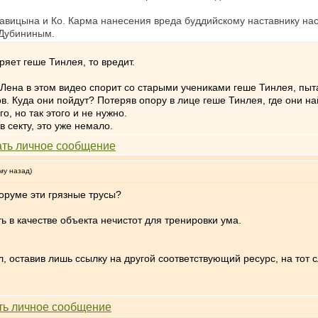
вицына и Ко. Карма нанесения вреда буддийскому наставнику наст
 Дубининым.
ряет геше Тинлея, то вредит.
 Лена в этом видео спорит со старыми учениками геше Тинлея, пыт
 Куда они пойдут? Потеряв опору в лице геше Тинлея, где они на
о, но так этого и не нужно.
в секту, это уже немало.
му назад)
оруме эти грязные трусы?
 в качестве объекта нечистот для тренировки ума.
, оставив лишь ссылку на другой соответствующий ресурс, на тот с