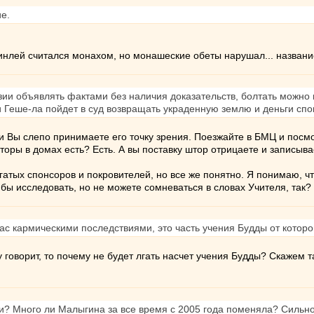
е.
Тинлей считался монахом, но монашеские обеты нарушал... названи
зии объявлять фактами без наличия доказательств, болтать можно в
и Геше-ла пойдет в суд возвращать украденную землю и деньги спо
 и Вы слепо принимаете его точку зрения. Поезжайте в БМЦ и посм
торы в домах есть? Есть. А вы поставку штор отрицаете и записыва
гатых спонсоров и покровителей, но все же понятно. Я понимаю, чт
 бы исследовать, но не можете сомневаться в словах Учителя, так?
 вас кармическими последствиями, это часть учения Будды от которо
 говорит, то почему не будет лгать насчет учения Будды? Скажем т
 Много ли Малыгина за все время с 2005 года поменяла? Сильно