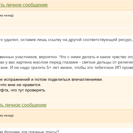
му назад)
о удалил, оставив лишь ссылку на другой соответствующий ресурс, 
венных участников, вероятно. Что с ними делать и какое чувство эт
ак у вас картина маслом перед глазами - святые дельцы от религи
ане. И не надо тратить 5+ лет жизни, чтобы это тибетское ИП пров
сле испражнений и потом поделиться впечатлениями.
 что мне не нравится.
уфта, что тут проверять
му назад)
ом форуме эти грязные трусы?