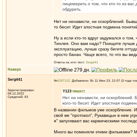
лицемерить о том, что кто-то из ва
обдурить.
Нет ни ненависти, ни оскорблений. Быв
то бесит. Идет злостная подмена понятий
Ну а если кто-то вдруг задумался о том,
Тинлея. Оно вам надо? Поищите лучше др
эксплуатацию, лучше сразу бегите отту
просто банан. Чаще всего, то что вы вид
Ответы на этот пост:
Serg441
Наверх
Serg441
№
628712
Добавлено: Вс 11 Июн 23, 21:07 (3 года то
Зарегистрирован:
Y123
пишет
:
08.12.2022
Суждений: 63
Нет ни ненависти, ни оскорблений.
кого-то бесит. Идет злостная подмен
В названии фильмов уже оскорбление. И 
свой же "протокол", Рукавицын в нем уг
я" запугивают вас кармическими последст
Много вы поменяли этими фильмами? Мн