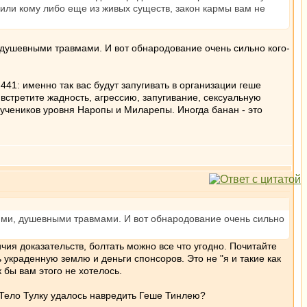
 или кому либо еще из живых существ, закон кармы вам не
 душевными травмами. И вот обнародование очень сильно кого-
441: именно так вас будут запугивать в организации геше
встретите жадность, агрессию, запугивание, сексуальную
 учеников уровня Наропы и Миларепы. Иногда банан - это
ями, душевными травмами. И вот обнародование очень сильно
ия доказательств, болтать можно все что угодно. Почитайте
 украденную землю и деньги спонсоров. Это не "я и такие как
 бы вам этого не хотелось.
Тело Тулку удалось навредить Геше Тинлею?