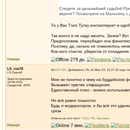
Следите за дальнейшей судьбой Рука
верите? Посмотрите на Малыгину с
То у Вас Тэло Тулку инспектирует и одоб
Так много и не надо менять. Зачем? Вот
Предположим, переубедит она фанатиков.
Поэтому, да, сильно не поменялось ничег
Кое-кого спасли, уберегли от попадания 
Наверх
LS_rus78
№
628719
Добавлено: Пн 12 Июн 23, 12:27 (3 года то
LS Сергей
Зарегистрирован:
Мне не понятно к чему на буддийском ф
16.09.2021
Вызывает чувство отвращения.
Суждений: 3055
Единственный плюс - можно использовать
Но всё равно тошнотно.
Будь я модератором, я бы всё это удалил
грязи
Ответы на этот пост:
Y123
,
ТМ
,
Экалавья
Наверх