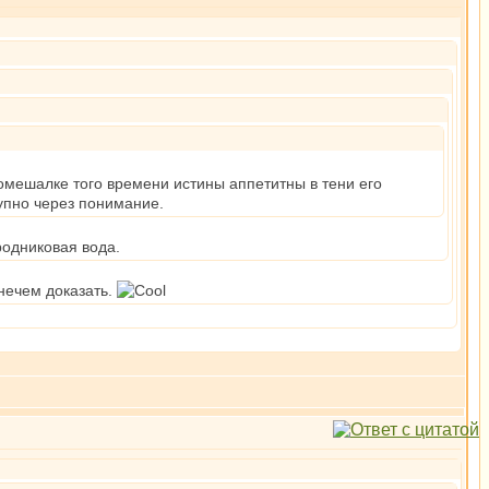
омешалке того времени истины аппетитны в тени его
тупно через понимание.
родниковая вода.
нечем доказать.