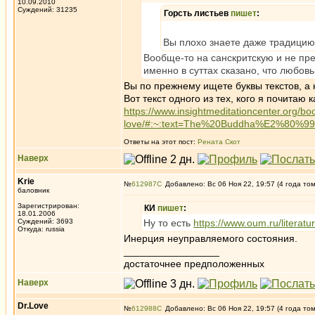
10.09.2010
Суждений: 31235
Горсть листьев
пишет
:
Вы плохо знаете даже традицию 
Вообще-то на санскритскую и не пре
именно в суттах сказано, что любовь
Вы по прежнему ищете буквы текстов, а 
Вот текст одного из тех, кого я почитаю
https://www.insightmeditationcenter.org/bo
love/#:~:text=The%20Buddha%E2%80%9
Ответы на этот пост:
Рената Скот
Наверх
Krie
№
612987
Добавлено: Вс 06 Ноя 22, 19:57 (4 года то
баловник
Зарегистрирован:
КИ
пишет
:
18.01.2006
Суждений: 3693
Ну то есть
https://www.oum.ru/literat
Откуда: russia
Инерция неуправляемого состояния.
_________________
достаточнее предположенных
Наверх
Dr.Love
№
612988
Добавлено: Вс 06 Ноя 22, 19:57 (4 года то