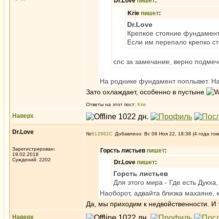
Dr.Love
пишет
:
Krie
пишет
:
Dr.Love
Крепкое стояние фундамента
Если им перепало крепко сто
спс за замечание, верно подмеч
На роднике фундамент поплывет. На
Зато охлаждает, особенно в пустыне
Ответы на этот пост:
Krie
Наверх
Dr.Love
№
612982
Добавлено: Вс 06 Ноя 22, 18:38 (4 года то
Зарегистрирован:
Горсть листьев
пишет
:
19.02.2018
Суждений: 2202
Dr.Love
пишет
:
Горсть листьев
Для этого мира - Где есть Дукха
Наоборот, адвайта близка махаяне, 
Да, мы приходим к недвойственности. И 
Наверх