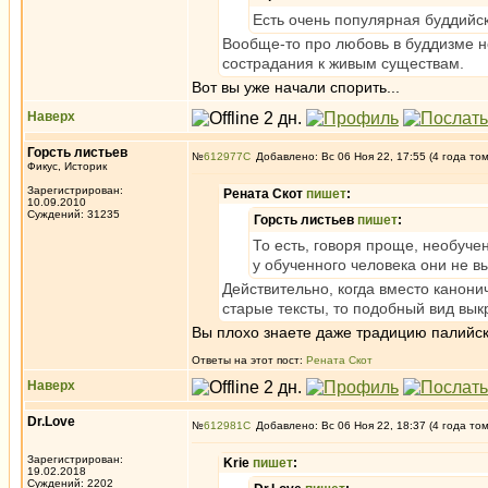
Есть очень популярная буддийс
Вообще-то про любовь в буддизме н
сострадания к живым существам.
Вот вы уже начали спорить...
Наверх
Горсть листьев
№
612977
Добавлено: Вс 06 Ноя 22, 17:55 (4 года то
Фикус, Историк
Зарегистрирован:
Рената Скот
пишет
:
10.09.2010
Суждений: 31235
Горсть листьев
пишет
:
То есть, говоря проще, необуче
у обученного человека они не 
Действительно, когда вместо канони
старые тексты, то подобный вид вык
Вы плохо знаете даже традицию палийско
Ответы на этот пост:
Рената Скот
Наверх
Dr.Love
№
612981
Добавлено: Вс 06 Ноя 22, 18:37 (4 года то
Зарегистрирован:
Krie
пишет
:
19.02.2018
Суждений: 2202