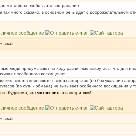
кая метафора: любовь это сострадание.
е так много сказано, в основном речь идет о доброжелательном от
му назад)
нные люди придумывают на ходу различные выкрутасы, что для них
вызывают особенного восхищения.
ческих текстов появляются тексты авторские (но без указания авто
рутасов (по сути - обмана) не вызывает особенного восхищения у т
го буддизма, что уж говорить о санскритской...
му назад)