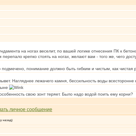
ндамента на ногах веселит, по вашей логике отнесения ПК к бетон
м перепало крепко стоять на ногах, желают вам - того же, чего дос
о подмечено, понимание должно быть гибким и чистым, как чистая 
ывет. Нагляднее лежачего камня, бессильность воды всесторонне 
стыне
собенность свою зонт теряет. Было надо водой поить ему корни?
му назад)