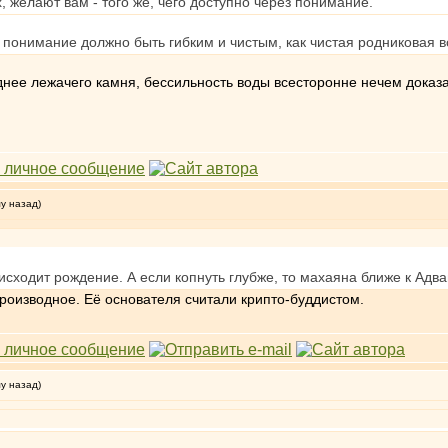
, желают вам - того же, чего доступно через понимание.
 понимание должно быть гибким и чистым, как чистая родниковая в
нее лежачего камня, бессильность воды всесторонне нечем доказ
му назад)
оисходит рождение. А если копнуть глубже, то махаяна ближе к Адвай
производное. Её основателя считали крипто-буддистом.
му назад)