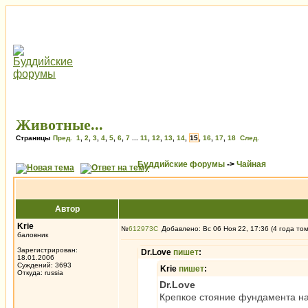
Животные...
Страницы
Пред.
1
,
2
,
3
,
4
,
5
,
6
,
7
...
11
,
12
,
13
,
14
,
15
,
16
,
17
,
18
След.
Буддийские форумы
->
Чайная
Автор
Krie
№
612973
Добавлено: Вс 06 Ноя 22, 17:36 (4 года то
баловник
Зарегистрирован:
Dr.Love
пишет
:
18.01.2006
Суждений: 3693
Krie
пишет
:
Откуда: russia
Dr.Love
Крепкое стояние фундамента на 