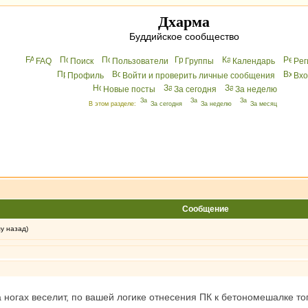
Дхарма
Буддийское сообщество
FAQ
Поиск
Пользователи
Группы
Календарь
Peг
Профиль
Войти и проверить личные сообщения
Вхo
Новые посты
За сегодня
За неделю
В этом разделе:
За сегодня
За неделю
За месяц
Сообщение
му назад)
ногах веселит, по вашей логике отнесения ПК к бетономешалке то