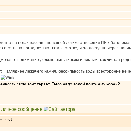
ента на ногах веселит, по вашей логике отнесения ПК к бетономеш
о стоять на ногах, желают вам - того же, чего доступно через пони
дмечено, понимание должно быть гибким и чистым, как чистая родн
. Нагляднее лежачего камня, бессильность воды всесторонне нече
е
нность свою зонт теряет. Было надо водой поить ему корни?
му назад)