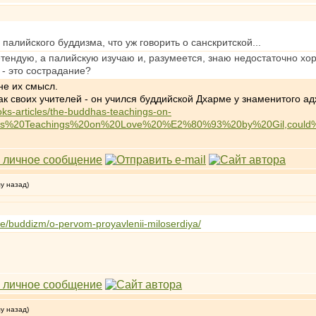
палийского буддизма, что уж говорить о санскритской...
тендую, а палийскую изучаю и, разумеется, знаю недостаточно хор
 - это сострадание?
не их смысл.
 как своих учителей - он учился буддийской Дхарме у знаменитого а
oks-articles/the-buddhas-teachings-on-
9s%20Teachings%20on%20Love%20%E2%80%93%20by%20Gil,could%20
му назад)
ure/buddizm/o-pervom-proyavlenii-miloserdiya/
му назад)