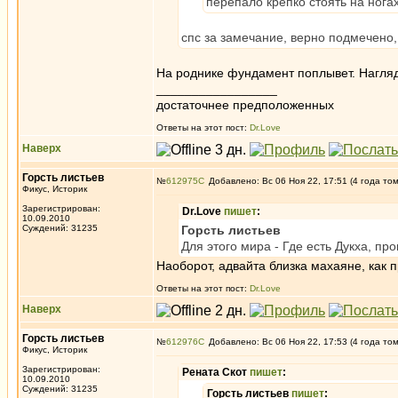
перепало крепко стоять на ногах
спс за замечание, верно подмечено,
На роднике фундамент поплывет. Нагляд
_________________
достаточнее предположенных
Ответы на этот пост:
Dr.Love
Наверх
Горсть листьев
№
612975
Добавлено: Вс 06 Ноя 22, 17:51 (4 года то
Фикус, Историк
Зарегистрирован:
Dr.Love
пишет
:
10.09.2010
Суждений: 31235
Горсть листьев
Для этого мира - Где есть Дукха, пр
Наоборот, адвайта близка махаяне, как 
Ответы на этот пост:
Dr.Love
Наверх
Горсть листьев
№
612976
Добавлено: Вс 06 Ноя 22, 17:53 (4 года то
Фикус, Историк
Зарегистрирован:
Рената Скот
пишет
:
10.09.2010
Суждений: 31235
Горсть листьев
пишет
: