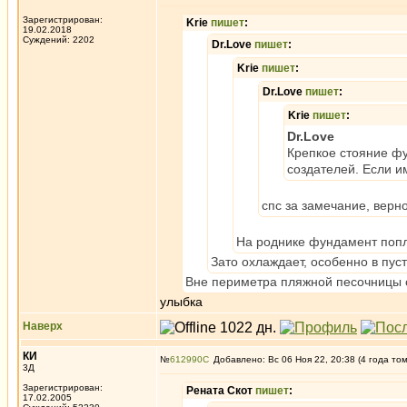
Зарегистрирован:
Krie
пишет
:
19.02.2018
Суждений: 2202
Dr.Love
пишет
:
Krie
пишет
:
Dr.Love
пишет
:
Krie
пишет
:
Dr.Love
Крепкое стояние фу
создателей. Если и
спс за замечание, верн
На роднике фундамент попл
Зато охлаждает, особенно в пу
Вне периметра пляжной песочницы о
улыбка
Наверх
КИ
№
612990
Добавлено: Вс 06 Ноя 22, 20:38 (4 года то
3Д
Зарегистрирован:
Рената Скот
пишет
:
17.02.2005