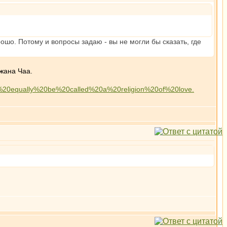
ошо. Потому и вопросы задаю - вы не могли бы сказать, где
джана Чаа.
equally%20be%20called%20a%20religion%20of%20love.