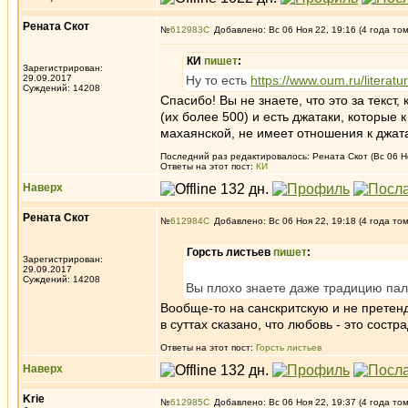
Рената Скот
№
612983
Добавлено: Вс 06 Ноя 22, 19:16 (4 года то
КИ
пишет
:
Зарегистрирован:
29.09.2017
Ну то есть
https://www.oum.ru/literat
Суждений: 14208
Спасибо! Вы не знаете, что это за текст
(их более 500) и есть джатаки, которые 
махаянской, не имеет отношения к джата
Последний раз редактировалось: Рената Скот (Вс 06 Но
Ответы на этот пост:
КИ
Наверх
Рената Скот
№
612984
Добавлено: Вс 06 Ноя 22, 19:18 (4 года то
Горсть листьев
пишет
:
Зарегистрирован:
29.09.2017
Суждений: 14208
Вы плохо знаете даже традицию пали
Вообще-то на санскритскую и не претенд
в суттах сказано, что любовь - это состр
Ответы на этот пост:
Горсть листьев
Наверх
Krie
№
612985
Добавлено: Вс 06 Ноя 22, 19:37 (4 года то