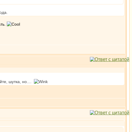
ода.
ать.
те, шутка, но....