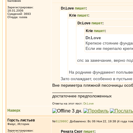
баловник
Зарегистрирован:
Dr.Love
пишет
:
18.01.2006
Суждений: 3693
Krie
пишет
:
Откуда: russia
Dr.Love
пишет
:
Krie
пишет
:
Dr.Love
Крепкое стояние фундам
Если им перепало крепк
спс за замечание, верно по
На роднике фундамент поплывет
Зато охлаждает, особенно в пустын
Вне периметра пляжной песочницы особе
_________________
достаточнее предположенных
Ответы на этот пост:
Dr.Love
Наверх
Горсть листьев
№
612986
Добавлено: Вс 06 Ноя 22, 19:38 (4 года то
Фикус, Историк
Зарегистрирован:
Рената Скот
пишет
: