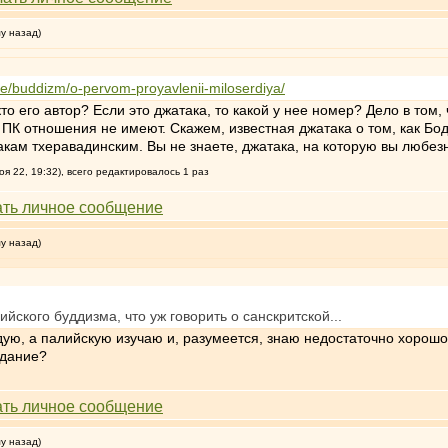
му назад)
ure/buddizm/o-pervom-proyavlenii-miloserdiya/
, кто его автор? Если это джатака, то какой у нее номер? Дело в т
к ПК отношения не имеют. Скажем, известная джатака о том, как Бо
кам тхеравадинским. Вы не знаете, джатака, на которую вы любез
я 22, 19:32), всего редактировалось 1 раз
му назад)
йского буддизма, что уж говорить о санскритской...
ую, а палийскую изучаю и, разумеется, знаю недостаточно хорошо.
адание?
му назад)