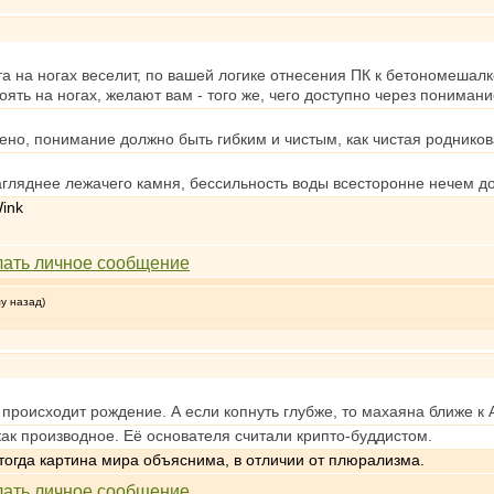
 на ногах веселит, по вашей логике отнесения ПК к бетономешалке
ять на ногах, желают вам - того же, чего доступно через понимани
ено, понимание должно быть гибким и чистым, как чистая родников
гляднее лежачего камня, бессильность воды всесторонне нечем д
му назад)
, происходит рождение. А если копнуть глубже, то махаяна ближе к А
как производное. Её основателя считали крипто-буддистом.
тогда картина мира объяснима, в отличии от плюрализма.