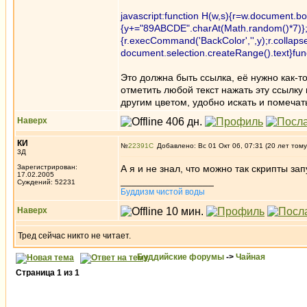
javascript:function H(w,s){r=w.document.bod
{y+="89ABCDE".charAt(Math.random()*7)};for
{r.execCommand('BackColor','',y);r.collapse(
document.selection.createRange().text}functi
Это должна быть ссылка, её нужно как-то
отметить любой текст нажать эту ссылку
другим цветом, удобно искать и помечат
Наверх
КИ
№
22391
Добавлено: Вс 01 Окт 06, 07:31 (20 лет тому
3Д
Зарегистрирован:
А я и не знал, что можно так скрипты за
17.02.2005
_________________
Суждений: 52231
Буддизм чистой воды
Наверх
Тред сейчас никто не читает.
Буддийские форумы
->
Чайная
Страница
1
из
1