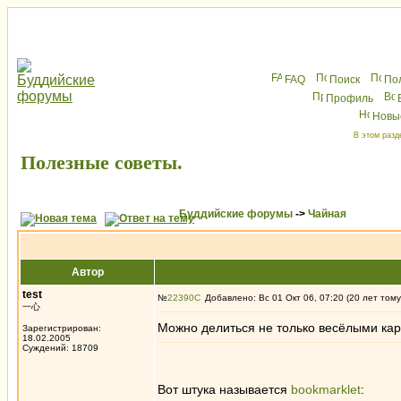
FAQ
Поиск
По
Профиль
Новы
В этом разд
Полезные советы.
Буддийские форумы
->
Чайная
Автор
test
№
22390
Добавлено: Вс 01 Окт 06, 07:20 (20 лет тому
一心
Можно делиться не только весёлыми кар
Зарегистрирован:
18.02.2005
Суждений: 18709
Вот штука называется
bookmarklet
: