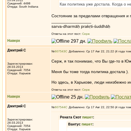
23.09.2012
Суждений: 4498
Как политика уже достала. Когда о н
Откуда: South Indiana
Состояние за пределами отвращения и 
_________________
sarva-dharmāḥ prakṛti-śuddhāḥ
Ответы на этот пост:
Серж
Наверх
Дмитрий С
№
607543
Добавлено: Ср 17 Авг 22, 21:22 (4 года том
Серж, я так понимаю, что Вы где-то в 
Зарегистрирован:
28.03.2013
Суждений: 7054
Меня бы тоже тогда политика достала ).
Откуда: Харьков
Но здесь, в Харькове, люди неизбежно и
Ответы на этот пост:
Серж
Наверх
Дмитрий С
№
607544
Добавлено: Ср 17 Авг 22, 22:50 (4 года том
Рената Скот
пишет
:
Зарегистрирован:
28.03.2013
Вантус
пишет
:
Суждений: 7054
Откуда: Харьков