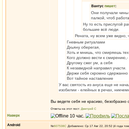
Вантус
пишет
:
Они получали чины и
палкой, чтоб работа
Ну то есть прислугой ра
большие всё люди.
Рената, ну всем уже видно, 
Гневным ритуалами
Дхьяну оберегая,
Хоть и мнишь, что смиряешь тех
Кого должно вести к смирению,-
Другому сжег ум, а себя
К незавидной направил участи.
Держи себя скромно сдержанно 
Вот тайное наставление
У вас святость из ануса еще не нач
изобилии - елейных в речах, никчем
Вы ведете себя не красиво, безобразно
Ответы на этот пост:
Дмитрий С
Наверх
Android
№
607538
Добавлено: Ср 17 Авг 22, 20:52 (4 года том