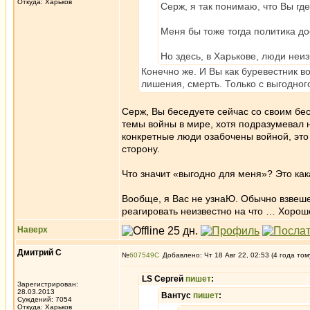
Откуда: Харьков
Серж, я так понимаю, что Вы г
Меня бы тоже тогда политика до
Но здесь, в Харькове, люди неи
Конечно же. И Вы как буревестник в
лишения, смерть. Только с выгодног
Серж, Вы беседуете сейчас со своим бес
темы войны в мире, хотя подразумевал н
конкретные люди озабочены войной, это 
сторону.
Что значит «выгодно для меня»? Это как
Вообще, я Вас не узнаЮ. Обычно взвеше
реагировать неизвестно на что … Хорошо,
Наверх
Дмитрий С
№
607549
Добавлено: Чт 18 Авг 22, 02:53 (4 года том
LS Сергей
пишет
:
Зарегистрирован:
28.03.2013
Вантус
пишет
:
Суждений: 7054
Откуда: Харьков