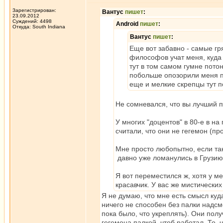
Зарегистрирован:
Вантус
пишет
:
23.09.2012
Суждений: 4498
Android
пишет
:
Откуда: South Indiana
Вантус
пишет
:
Еще вот забавно - самые гр
философов учат меня, куда 
тут в том самом гумне потон
побольше опозорили меня п
еще и мелкие скрепцы тут п
Не сомневался, что вы лучший 
У многих "доцентов" в 80-е в н
считали, что они не гегемон (пр
Мне просто любопытно, если так
давно уже ломанулись в Грузию
Я вот переместился ж, хотя у м
красавчик. У вас же мистически
Я не думаю, что мне есть смысл куд
ничего не способен без палки надсмо
пока было, что укреплять). Они полу
гегемона палкой, чтоб работал. То, 