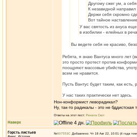
Другому сжег ум, а себя
К незавидной направил 
Держи себя скромно сд
Вот тайное наставлени
У вас святость из ануса ещ
в изобилии - елейных в реча
Вы ведете себя не красиво, без
Ребята, я знаю Вантуса много лет (в
это просто протест против конформи
поощряют массовые убийства, употре
всем не нравится.
Пусть Вантус будет таким, как есть,
У нас таких практически нет здесь.
Нон-конформист леворадикал?
Ну, так-то радикалы - это не бддистская 
Ответы на этот пост:
Рената Скот
Наверх
Горсть листьев
№
607553
Добавлено: Чт 18 Авг 22, 10:01 (4 года том
Фикус, Историк