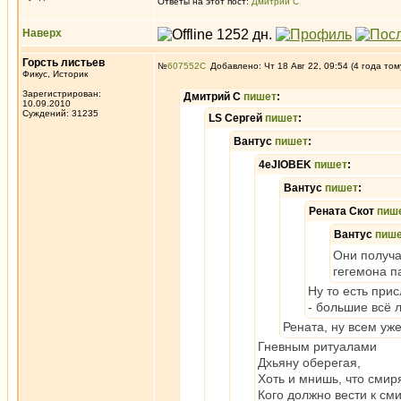
Ответы на этот пост:
Дмитрий С
Наверх
Горсть листьев
№
607552
Добавлено: Чт 18 Авг 22, 09:54 (4 года том
Фикус, Историк
Зарегистрирован:
Дмитрий С
пишет
:
10.09.2010
Суждений: 31235
LS Сергей
пишет
:
Вантус
пишет
:
4eJIOBEK
пишет
:
Вантус
пишет
:
Рената Скот
пиш
Вантус
пиш
Они получал
гегемона п
Ну то есть при
- большие всё 
Рената, ну всем уже
Гневным ритуалами
Дхьяну оберегая,
Хоть и мнишь, что смир
Кого должно вести к см