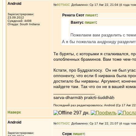
Android
№
607540
Добавлено: Ср 17 Авг 22, 21:04 (4 года том
Зарегистрирован:
Рената Скот
пишет
:
23.09.2012
Суждений: 4498
Вантус
пишет
:
Откуда: South Indiana
Пожелаем вам разделить с теми
А я бы пожелала андроиду разделит
Те буряты, с которыми я сталкивался, п
озлобленных браминов. Вам тоже чем-то
Кстати, про Буддхагхосу. Он не был уга
оппоненту, что если б нирвана была про
достигало бы нирваны. Аргумент, конечно
найдете там. Так что он не в вашей кома
_________________
sarva-dharmāḥ prakṛti-śuddhāḥ
Последний раз редактировалось: Android (Ср 17 Авг 22,
Наверх
Android
№
607542
Добавлено: Ср 17 Авг 22, 21:07 (4 года том
Зарегистрирован:
Серж
пишет
: