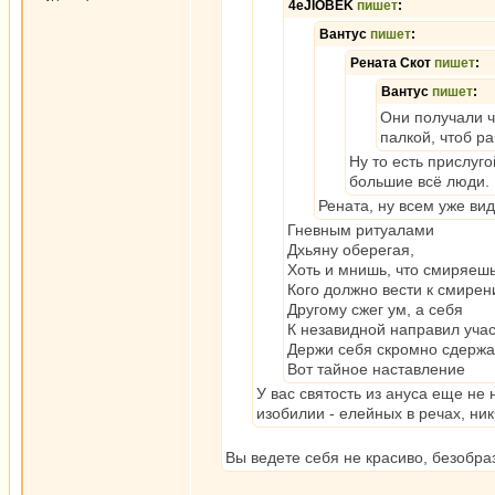
4eJIOBEK
пишет
:
Вантус
пишет
:
Рената Скот
пишет
:
Вантус
пишет
:
Они получали чи
палкой, чтоб ра
Ну то есть прислуго
большие всё люди.
Рената, ну всем уже вид
Гневным ритуалами
Дхьяну оберегая,
Хоть и мнишь, что смиряешь
Кого должно вести к смирен
Другому сжег ум, а себя
К незавидной направил учас
Держи себя скромно сдержа
Вот тайное наставление
У вас святость из ануса еще не
изобилии - елейных в речах, ни
Вы ведете себя не красиво, безобра