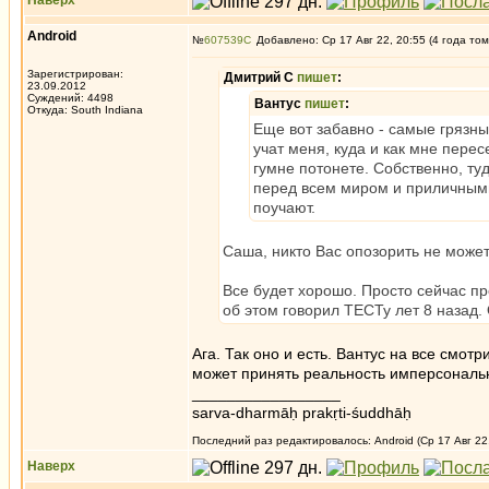
Наверх
Android
№
607539
Добавлено: Ср 17 Авг 22, 20:55 (4 года том
Зарегистрирован:
Дмитрий С
пишет
:
23.09.2012
Суждений: 4498
Вантус
пишет
:
Откуда: South Indiana
Еще вот забавно - самые грязн
учат меня, куда и как мне пере
гумне потонете. Собственно, ту
перед всем миром и приличными
поучают.
Саша, никто Вас опозорить не может,
Все будет хорошо. Просто сейчас пр
об этом говорил ТЕСТу лет 8 назад. 
Ага. Так оно и есть. Вантус на все смот
может принять реальность имперсональн
_________________
sarva-dharmāḥ prakṛti-śuddhāḥ
Последний раз редактировалось: Android (Ср 17 Авг 22,
Наверх