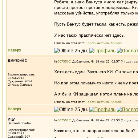
Ребята, я знаю Вантуса много лет (вирту
просто протест против конформизма. Кт
массовые убийства, употребляя только к
Пусть Вантус будет таким, как есть, резк
У нас таких практически нет здесь.
Ответы на этот пост:
Горсть листьев
,
Android
Наверх
Дмитрий С
№
607550
Добавлено: Чт 18 Авг 22, 02:57 (4 года том
Хотя есть один. Звать его КИ. Он тоже 
Зарегистрирован:
28.03.2013
Суждений: 7054
Но при этом почему-то никто к нему прет
Откуда: Харьков
А я бы и КИ защищал в этом плане на л
Ответы на этот пост:
Горсть листьев
,
Android
Наверх
Йцу
№
607551
Добавлено: Чт 18 Авг 22, 03:53 (4 года том
Samantabhadra
Зарегистрирован:
Кажется, кто-то напрашивается на бан?
08.09.2021
Суждений: 597