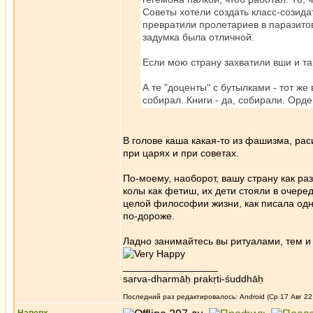
Советы хотели создать класс-созида
превратили пролетариев в паразито
задумка была отличной.
Если мою страну захватили вши и тар
А те "доценты" с бутылками - тот же
собирал. Книги - да, собирали. Орден
В голове каша какая-то из фашизма, ра
при царях и при советах.
По-моему, наоборот, вашу страну как ра
колы как фетиш, их дети стояли в очеред
целой философии жизни, как писала одн
по-дороже.
Ладно занимайтесь вы ритуалами, тем и 
_________________
sarva-dharmāḥ prakṛti-śuddhāḥ
Последний раз редактировалось: Android (Ср 17 Авг 22,