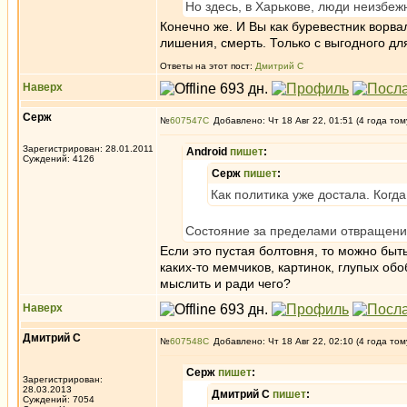
Но здесь, в Харькове, люди неизбеж
Конечно же. И Вы как буревестник ворва
лишения, смерть. Только с выгодного дл
Ответы на этот пост:
Дмитрий С
Наверх
Серж
№
607547
Добавлено: Чт 18 Авг 22, 01:51 (4 года том
Зарегистрирован: 28.01.2011
Android
пишет
:
Суждений: 4126
Серж
пишет
:
Как политика уже достала. Когда
Состояние за пределами отвращени
Если это пустая болтовня, то можно бы
каких-то мемчиков, картинок, глупых об
мыслить и ради чего?
Наверх
Дмитрий С
№
607548
Добавлено: Чт 18 Авг 22, 02:10 (4 года том
Серж
пишет
:
Зарегистрирован:
28.03.2013
Дмитрий С
пишет
:
Суждений: 7054