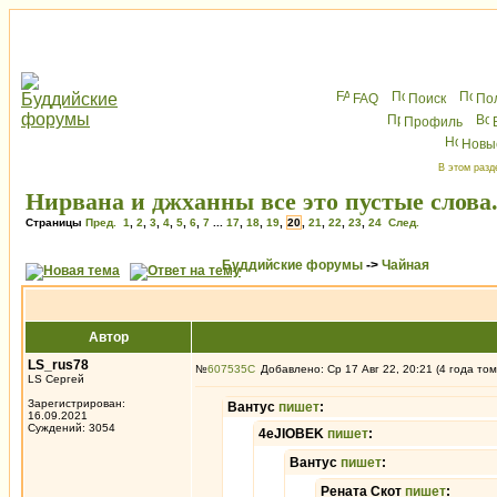
FAQ
Поиск
По
Профиль
Новы
В этом разд
Нирвана и джханны все это пустые слова
Страницы
Пред.
1
,
2
,
3
,
4
,
5
,
6
,
7
...
17
,
18
,
19
,
20
,
21
,
22
,
23
,
24
След.
Буддийские форумы
->
Чайная
Автор
LS_rus78
№
607535
Добавлено: Ср 17 Авг 22, 20:21 (4 года том
LS Сергей
Зарегистрирован:
Вантус
пишет
:
16.09.2021
Суждений: 3054
4eJIOBEK
пишет
:
Вантус
пишет
:
Рената Скот
пишет
: