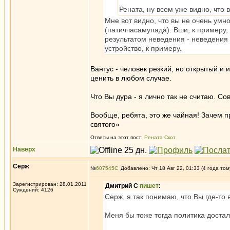
Рената, ну всем уже видно, что в
Мне вот видно, что вы не очень умно
(патиччасамупада). Вши, к примеру, 
результатом неведения - неведения 
устройство, к примеру.
Вантус - человек резкий, но открытый и 
ценить в любом случае.
Что Вы дура - я лично так не считаю. Со
Вообще, ребята, это же чайная! Зачем п
святого»
Ответы на этот пост:
Рената Скот
Наверх
Серж
№
607545
Добавлено: Чт 18 Авг 22, 01:33 (4 года том
Зарегистрирован: 28.01.2011
Дмитрий С
пишет
:
Суждений: 4126
Серж, я так понимаю, что Вы где-т
Меня бы тоже тогда политика достал