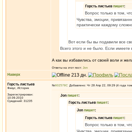
Горсть листьев
пишет
:
Вопрос только в том, ч
Чувства, эмоции, привязанно
практически каждому сложно
Вот если бы вы подавили все св
Всего этого и не было. Если имеете 
А как вы избавились от своей воли и же
Ответы на этот пост:
Jon
Наверх
Горсть листьев
№
602578
Добавлено: Чт 28 Апр 22, 09:29 (4 года то
Фикус, Историк
Зарегистрирован:
Jon
пишет
:
10.09.2010
Суждений: 31235
Горсть листьев
пишет
:
Jon
пишет
:
Горсть листьев
пишет
:
Вопрос только в том, ч
Чувства, эмоции, привязанно