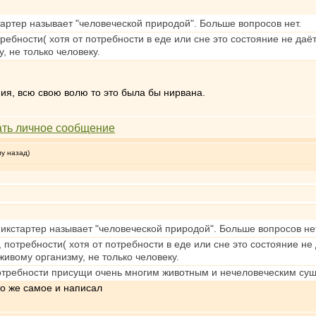
стартер называет "человеческой природой". Больше вопросов нет.
ребности( хотя от потребности в еде или сне это состояние не даё
 не только человеку.
ия, всю свою волю то это была бы нирвана.
му назад)
опикстартер называет "человеческой природой". Больше вопросов не
 потребности( хотя от потребности в еде или сне это состояние не
ивому организму, не только человеку.
потребности присущи очень многим животным и нечеловеческим сущ
то же самое и написал