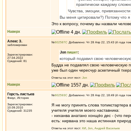
практически каждому сложно
Чувства, эмоции, привязанност
Вы меня цитировали?) Потому что я
Это к вопросу, почему вы назвали челове
Наверх
Алекс З.
№
602587
Добавлено: Чт 28 Апр 22, 15:43 (4 года то
заблокирован
Jon
пишет
:
Зарегистрирован:
27.04.2022
который подавил свою человеческую
Суждений: 81
Будда не подавлял свою человеческую при
уже был один чересчур аскетичный тхера
Ответы на этот пост:
Jon
Наверх
Горсть листьев
№
602593
Добавлено: Чт 28 Апр 22, 18:49 (4 года то
Фикус, Историк
Зарегистрирован:
Я не могу принять слова топикстартера 
10.09.2010
учителя учителя моего наставника:
Суждений: 31235
- ниханва анатано хонщёо дес - (что перев
есть: нирвана это наша истинная природ
Ответы на этот пост:
КИ
,
Jon
,
Андрей Васильев