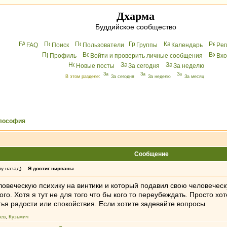
Дхарма
Буддийское сообщество
FAQ
Поиск
Пользователи
Группы
Календарь
Peг
Профиль
Войти и проверить личные сообщения
Вхo
Новые посты
За сегодня
За неделю
В этом разделе:
За сегодня
За неделю
За месяц
лософия
Сообщение
му назад)
Я достиг нирваны
овеческую психику на винтики и который подавил свою человеческу
го. Хотя я тут не для того что бы кого то переубеждать. Просто хот
стья радости или спокойствия. Если хотите задевайте вопросы
ев
,
Кузьмич