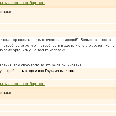
му назад)
опикстартер называет "человеческой природой". Больше вопросов не
 потребности( хотя от потребности в еде или сне это состояние не
ивому организму, не только человеку.
елания, всю свою волю то это была бы нирвана.
у потребность в еде и сне Гаутама ел и спал
му назад)