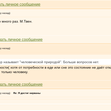
му назад)
о много раз. М.Твен.
му назад)
тер называет "человеческой природой". Больше вопросов нет.
ости( хотя от потребности в еде или сне это состояние не даёт от
только человеку.
му назад)
Re: Я достиг нирваны