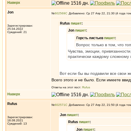
Наверх
Jon
№
602569
Добавлено: Ср 27 Апр 22, 21:30 (4 года то
Rufus
пишет
:
Зарегистрирован:
25.04.2022
Jon
пишет
:
Суждений: 21
Горсть листьев
пишет
:
Вопрос только в том, что т
Чувства, эмоции, привязанности,
практически каждому сложному ж
Вот если бы вы подавили все свои ж
Всего этого и не было. Если имеете ввид
Ответы на этот пост:
Rufus
Наверх
Rufus
№
602571
Добавлено: Ср 27 Апр 22, 21:50 (4 года то
Jon
пишет
:
Зарегистрирован:
18.08.2021
Rufus
пишет
:
Суждений: 13
Jon
пишет
: