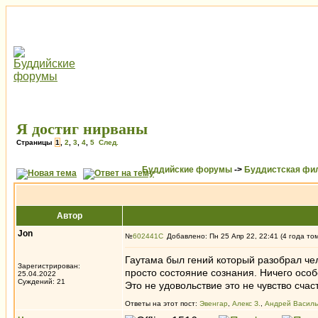
Я достиг нирваны
Страницы
1
,
2
,
3
,
4
,
5
След.
Буддийские форумы
->
Буддистская фи
Автор
Jon
№
602441
Добавлено: Пн 25 Апр 22, 22:41 (4 года то
Гаутама был гений который разобрал чел
Зарегистрирован:
просто состояние сознания. Ничего особо
25.04.2022
Суждений: 21
Это не удовольствие это не чувство сча
Ответы на этот пост:
Эвенгар
,
Алекс З.
,
Андрей Василь