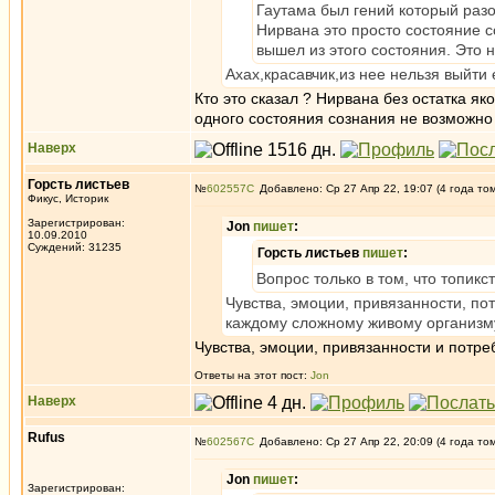
Гаутама был гений который разо
Нирвана это просто состояние со
вышел из этого состояния. Это н
Ахах,красавчик,из нее нельзя выйти 
Кто это сказал ? Нирвана без остатка як
одного состояния сознания не возможно 
Наверх
Горсть листьев
№
602557
Добавлено: Ср 27 Апр 22, 19:07 (4 года то
Фикус, Историк
Зарегистрирован:
Jon
пишет
:
10.09.2010
Суждений: 31235
Горсть листьев
пишет
:
Вопрос только в том, что топик
Чувства, эмоции, привязанности, пот
каждому сложному живому организму,
Чувства, эмоции, привязанности и потр
Ответы на этот пост:
Jon
Наверх
Rufus
№
602567
Добавлено: Ср 27 Апр 22, 20:09 (4 года то
Jon
пишет
:
Зарегистрирован: