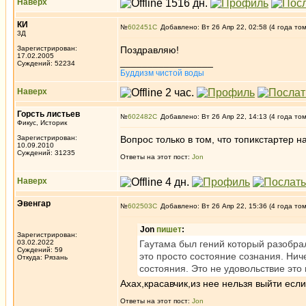
Наверх
КИ
№
602451
Добавлено: Вт 26 Апр 22, 02:58 (4 года то
3Д
Зарегистрирован:
Поздравляю!
17.02.2005
_________________
Суждений: 52234
Буддизм чистой воды
Наверх
Горсть листьев
№
602482
Добавлено: Вт 26 Апр 22, 14:13 (4 года то
Фикус, Историк
Зарегистрирован:
Вопрос только в том, что топикстартер 
10.09.2010
Суждений: 31235
Ответы на этот пост:
Jon
Наверх
Эвенгар
№
602503
Добавлено: Вт 26 Апр 22, 15:36 (4 года то
Jon
пишет
:
Зарегистрирован:
03.02.2022
Гаутама был гений который разобрал
Суждений: 59
это просто состояние сознания. Ниче
Откуда: Рязань
состояния. Это не удовольствие это
Ахах,красавчик,из нее нельзя выйти если
Ответы на этот пост:
Jon