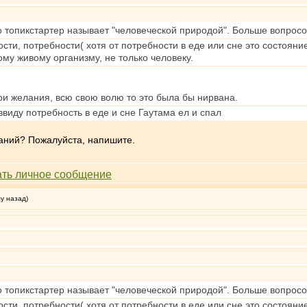
то топикстартер называет "человеческой природой". Больше вопросо
сти, потребности( хотя от потребности в еде или сне это состояни
му живому организму, не только человеку.
ои желания, всю свою волю то это была бы нирвана.
ввиду потребность в еде и сне Гаутама ел и спал
ланий? Пожалуйста, напишите.
му назад)
то топикстартер называет "человеческой природой". Больше вопросо
сти, потребности( хотя от потребности в еде или сне это состояни