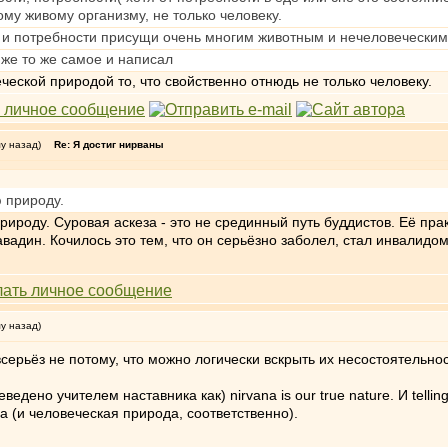
му живому организму, не только человеку.
и и потребности присущи очень многим животным и нечеловеческим
 же то же самое и написал
ческой природой то, что свойственно отнюдь не только человеку.
му назад)
Re: Я достиг нирваны
 природу.
роду. Суровая аскеза - это не срединный путь буддистов. Её практ
вадин. Кочилось это тем, что он серьёзно заболел, стал инвалидом
му назад)
всерьёз не потому, что можно логически вскрыть их несостоятельно
едено учителем наставника как) nirvana is our true nature. И tellin
а (и человеческая природа, соответственно).