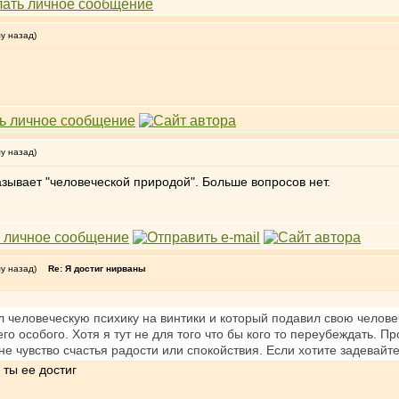
му назад)
му назад)
называет "человеческой природой". Больше вопросов нет.
му назад)
Re: Я достиг нирваны
 человеческую психику на винтики и который подавил свою человеч
го особого. Хотя я тут не для того что бы кого то переубеждать. Пр
 не чувство счастья радости или спокойствия. Если хотите задевайт
 ты ее достиг