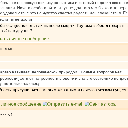
брал человеческую психику на винтики и который подавил свою чел
знания. Ничего особого. Хотя я тут не для того что бы кого то пер
е удовольствие это не чувство счастья радости или спокойствия. Е
если ты ее достиг
обы осуществляется лишь после смерти. Гаутама избегал говорить о 
выйти в другое ?
му назад)
стартер называет "человеческой природой". Больше вопросов нет.
ребности( хотя от потребности в еде или сне это состояние не даё
 не только человеку.
ебности присущи очень многим животным и нечеловеческим существ
му назад)