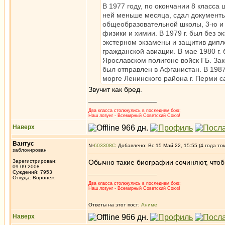
В 1977 году, по окончании 8 класса
ней меньше месяца, сдал документы
общеобразовательной школы, 3-ю и 
физики и химии. В 1979 г. был без 
экстерном экзамены и защитив дипло
гражданской авиации. В мае 1980 г.
Ярославском полигоне войск ГБ. Зак
был отправлен в Афганистан. В 1987
морге Ленинского района г. Перми 
Звучит как бред.
_________________
Два класса столкнулись в последнем бою;
Наш лозунг - Всемирный Советский Союз!
Наверх
Вантус
№
603308
Добавлено: Вс 15 Май 22, 15:55 (4 года то
заблокирован
Зарегистрирован:
Обычно такие биографии сочиняют, чтоб 
09.09.2008
_________________
Суждений: 7953
Откуда: Воронеж
Два класса столкнулись в последнем бою;
Наш лозунг - Всемирный Советский Союз!
Ответы на этот пост:
Аниме
Наверх