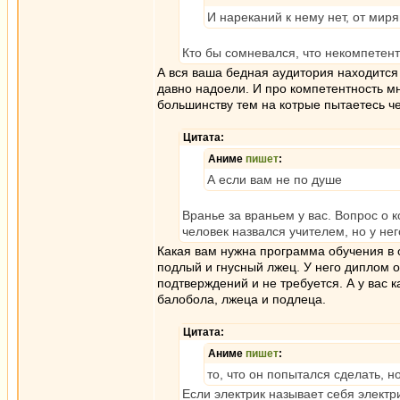
И нареканий к нему нет, от мир
Кто бы сомневался, что некомпетен
А вся ваша бедная аудитория находится з
давно надоели. И про компетентность м
большинству тем на котрые пытаетесь че
Цитата:
Аниме
пишет
:
А если вам не по душе
Вранье за враньем у вас. Вопрос о 
человек назвался учителем, но у не
Какая вам нужна программа обучения в 
подлый и гнусный лжец. У него диплом о
подтверждений и не требуется. А у вас к
балобола, лжеца и подлеца.
Цитата:
Аниме
пишет
:
то, что он попытался сделать, но
Если электрик называет себя электри