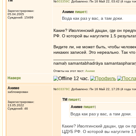
ТМ
№
603359
Добавлено: Пн 16 Май 22, 03:42 (4 года то
Зарегистрирован:
Аниме
пишет
:
05.04.2005
Суждений: 15499
Вода как раз у вас, а там доки.
Какие? Иволгинский дацан, где он пред
РФ. О которой вы нагуглите 1.5 результа
Видите ли, не может быть, чтобы челове
никаких записей. Это нереально. Так чт
_________________
namaḥ samantabhadrāya samantaspharaṇ
Ответы на этот пост:
Аниме
Наверх
Аниме
№
603378
Добавлено: Пн 16 Май 22, 17:26 (4 года то
заблокирован
ТМ
пишет
:
Зарегистрирован:
13.05.2022
Аниме
пишет
:
Суждений: 46
Вода как раз у вас, а там доки.
Какие? Иволгинский дацан, где он п
ЦДУБ РФ. О которой вы нагуглите 1.