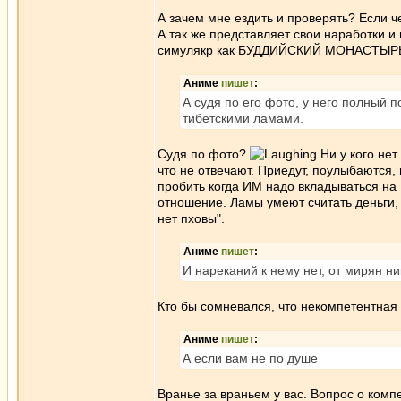
А зачем мне ездить и проверять? Если ч
А так же представляет свои наработки и
симулякр как БУДДИЙСКИЙ МОНАСТЫРЬ
Аниме
пишет
:
А судя по его фото, у него полный 
тибетскими ламами.
Судя по фото?
Ни у кого нет
что не отвечают. Приедут, поулыбаются, 
пробить когда ИМ надо вкладываться на 
отношение. Ламы умеют считать деньги, 
нет пховы".
Аниме
пишет
:
И нареканий к нему нет, от мирян н
Кто бы сомневался, что некомпетентная
Аниме
пишет
:
А если вам не по душе
Вранье за враньем у вас. Вопрос о комп