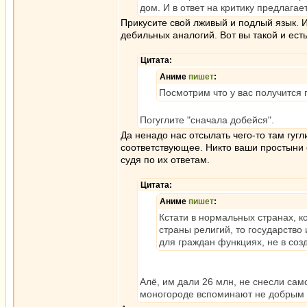
дом. И в ответ на критику предлага
Прикусите свой лживый и подлый язык. И
дебильных аналогий. Вот вы такой и есть
Цитата:
Аниме
пишет
:
Посмотрим что у вас получится
Погуглите "сначала добейся".
Да ненадо нас отсылать чего-то там гугл
соответствующее. Никто ваши простыни 
судя по их ответам.
Цитата:
Аниме
пишет
:
Кстати в нормальных странах, к
страны религий, то государство
для граждан функциях, не в соз
Алё, им дали 26 млн, не снесли са
моногороде вспоминают не добрым 