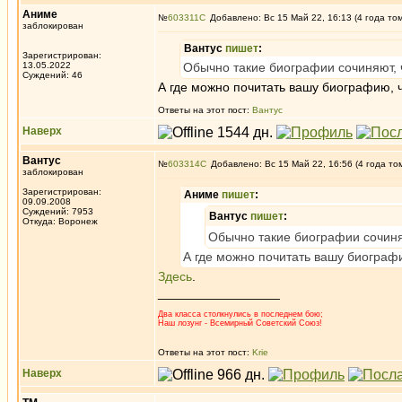
Аниме
№
603311
Добавлено: Вс 15 Май 22, 16:13 (4 года то
заблокирован
Вантус
пишет
:
Зарегистрирован:
13.05.2022
Обычно такие биографии сочиняют, ч
Суждений: 46
А где можно почитать вашу биографию, 
Ответы на этот пост:
Вантус
Наверх
Вантус
№
603314
Добавлено: Вс 15 Май 22, 16:56 (4 года то
заблокирован
Зарегистрирован:
Аниме
пишет
:
09.09.2008
Суждений: 7953
Вантус
пишет
:
Откуда: Воронеж
Обычно такие биографии сочиняю
А где можно почитать вашу биограф
Здесь
.
_________________
Два класса столкнулись в последнем бою;
Наш лозунг - Всемирный Советский Союз!
Ответы на этот пост:
Krie
Наверх