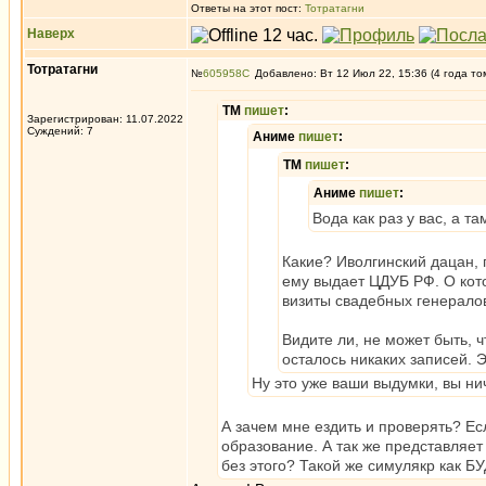
Ответы на этот пост:
Тотратагни
Наверх
Тотратагни
№
605958
Добавлено: Вт 12 Июл 22, 15:36 (4 года то
ТМ
пишет
:
Зарегистрирован: 11.07.2022
Суждений: 7
Аниме
пишет
:
ТМ
пишет
:
Аниме
пишет
:
Вода как раз у вас, а та
Какие? Иволгинский дацан, 
ему выдает ЦДУБ РФ. О кото
визиты свадебных генерало
Видите ли, не может быть, 
осталось никаких записей. 
Ну это уже ваши выдумки, вы ни
А зачем мне ездить и проверять? Ес
образование. А так же представляет
без этого? Такой же симулякр ка