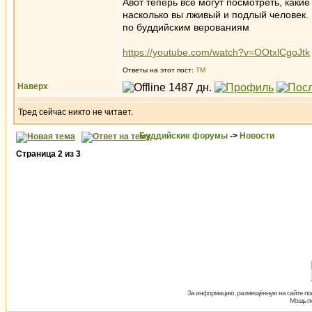
Авот теперь все могут посмотреть, какие
насколько вы лживый и подлый человек. 
по буддийским верованиям
https://youtube.com/watch?v=OOtxlCgoJtk
Ответы на этот пост:
ТМ
Наверх
Тред сейчас никто не читает.
Буддийские форумы
->
Новости
Страница
2
из
3
За информацию, размещённую на сайте пол
Мощь пх