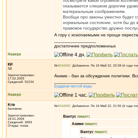
посмотрите какое огромное колличест
оказывается слишком дорогим удово
материальным соображениям.
Вообще про законы уместно будет го
нормальные состояние, хотя бы до ж
правовое государство дружно пос
А гору с ископаемыми не проще переста
_________________
достаточнее предположенных
Наверх
КИ
№
603406
Добавлено: Пн 16 Май 22, 20:39 (4 года то
3Д
Зарегистрирован:
Аниме - бан за обсуждение политики. Вс
17.02.2005
_________________
Суждений: 52234
Буддизм чистой воды
Наверх
Krie
№
603408
Добавлено: Пн 16 Май 22, 21:50 (4 года то
баловник
Зарегистрирован:
Вантус
пишет
:
18.01.2006
Суждений: 3693
Аниме
пишет
:
Откуда: russia
Вантус
пишет
: