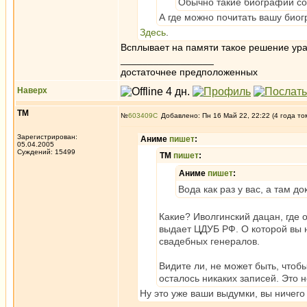
Обычно такие биографии соч
А где можно почитать вашу био
Здесь
.
Всплывает на памяти такое решение ур
_________________
достаточнее предположенных
Наверх
ТМ
№
603409
Добавлено: Пн 16 Май 22, 22:22 (4 года то
Зарегистрирован:
Аниме
пишет
:
05.04.2005
Суждений: 15499
ТМ
пишет
:
Аниме
пишет
:
Вода как раз у вас, а там до
Какие? Иволгинский дацан, где 
выдает ЦДУБ РФ. О которой вы н
свадебных генералов.
Видите ли, не может быть, чтоб
осталось никаких записей. Это 
Ну это уже ваши выдумки, вы ничего