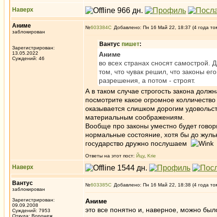
Наверх
Аниме
№
603384
Добавлено: Пн 16 Май 22, 18:37 (4 года то
заблокирован
Вантус
пишет
:
Зарегистрирован:
13.05.2022
Аниме
Суждений: 46
во всех странах сносят самострой. Да
том, что чувак решил, что законы ег
разрешения, а потом - строят.
А в таком случае строгость закона дол
посмотрите какое огромное колличество с
оказывается слишком дорогим удовольст
материальным соображениям.
Вообще про законы уместно будет говори
нормальные состояние, хотя бы до жульн
государство дружно послушаем
Ответы на этот пост:
Йцу
,
Krie
Наверх
Вантус
№
603385
Добавлено: Пн 16 Май 22, 18:38 (4 года то
заблокирован
Зарегистрирован:
Аниме
09.09.2008
это все понятно и, наверное, можно был
Суждений: 7953
Откуда: Воронеж