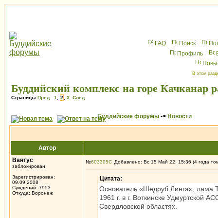
FAQ
Поиск
По
Профиль
Новы
В этом разд
Буддийский комплекс на горе Качканар 
Страницы
Пред.
1
,
2
,
3
След.
Буддийские форумы
->
Новости
Автор
Вантус
№
603305
Добавлено: Вс 15 Май 22, 15:36 (4 года то
заблокирован
Зарегистрирован:
Цитата:
09.09.2008
Суждений: 7953
Основатель «Шедруб Линга», лама Т
Откуда: Воронеж
1961 г. в г. Воткинске Удмуртской А
Свердловской областях.