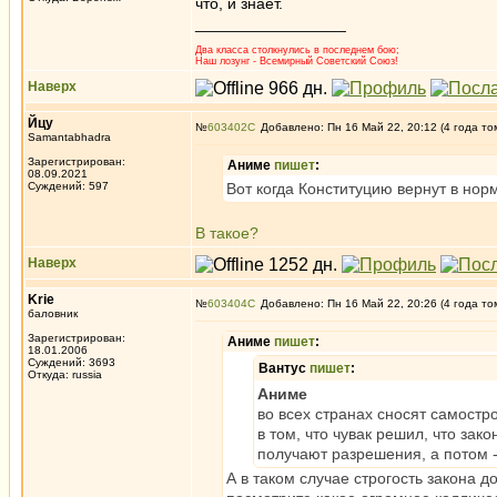
что, и знает.
_________________
Два класса столкнулись в последнем бою;
Наш лозунг - Всемирный Советский Союз!
Наверх
Йцу
№
603402
Добавлено: Пн 16 Май 22, 20:12 (4 года то
Samantabhadra
Зарегистрирован:
Аниме
пишет
:
08.09.2021
Суждений: 597
Вот когда Конституцию вернут в нор
В такое?
Наверх
Krie
№
603404
Добавлено: Пн 16 Май 22, 20:26 (4 года то
баловник
Зарегистрирован:
Аниме
пишет
:
18.01.2006
Суждений: 3693
Вантус
пишет
:
Откуда: russia
Аниме
во всех странах сносят самостро
в том, что чувак решил, что зак
получают разрешения, а потом -
А в таком случае строгость закона 