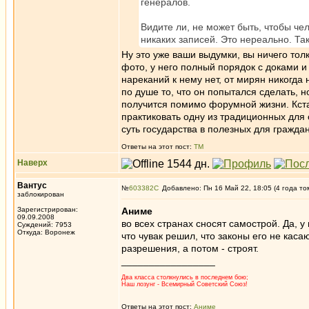
генералов.
Видите ли, не может быть, чтобы че
никаких записей. Это нереально. Та
Ну это уже ваши выдумки, вы ничего тол
фото, у него полный порядок с доками и
нареканий к нему нет, от мирян никогда
по душе то, что он попытался сделать, н
получится помимо форумной жизни. Кстат
практиковать одну из традиционных для 
суть государства в полезных для гражда
Ответы на этот пост:
ТМ
Наверх
Вантус
№
603382
Добавлено: Пн 16 Май 22, 18:05 (4 года то
заблокирован
Зарегистрирован:
Аниме
09.09.2008
во всех странах сносят самострой. Да, у 
Суждений: 7953
Откуда: Воронеж
что чувак решил, что законы его не кас
разрешения, а потом - строят.
_________________
Два класса столкнулись в последнем бою;
Наш лозунг - Всемирный Советский Союз!
Ответы на этот пост:
Аниме