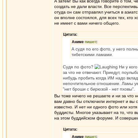
А затем! Вы как всегда говорите о том, 
создать не дали власти. Все перспекти
отуда он сам отправлял учиться в азиатск
он вполне состоялся, для всех тех, кто х
не имеет с вами ничего общего.
Цитата:
Аниме
пишет
:
А судя по его фото, у него пол
тибетскими ламами.
Судя по фото?
Ни у кого
за что не отвечают. Приедут, поулыб
нибудь пробить когда ИМ надо вклад
непочтительное отношение. Ламы уме
"нет броши с бирюзой - нет пховы".
Вы тоже ничего не решаете и ни за что н
вам давно бы отключили интернет и вы с
известно. И нет ни одного фото или хотя
буддисты. Многое указывает на то, что
на этом буддийском форуме. И совершен
Цитата:
Аниме
пишет
: