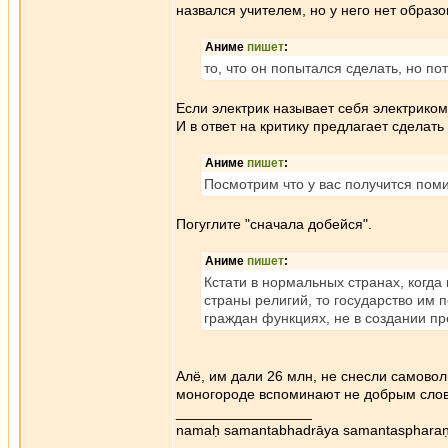
назвался учителем, но у него нет образ
Аниме
пишет
:
то, что он попытался сделать, но пот
Если электрик называет себя электриком,
И в ответ на критику предлагает сделат
Аниме
пишет
:
Посмотрим что у вас получится пом
Погуглите "сначала добейся".
Аниме
пишет
:
Кстати в нормальных странах, когда
страны религий, то государство им 
граждан функциях, не в создании пр
Алё, им дали 26 млн, не снесли самово
моногороде вспоминают не добрым слов
_________________
namaḥ samantabhadrāya samantaspharaṇ