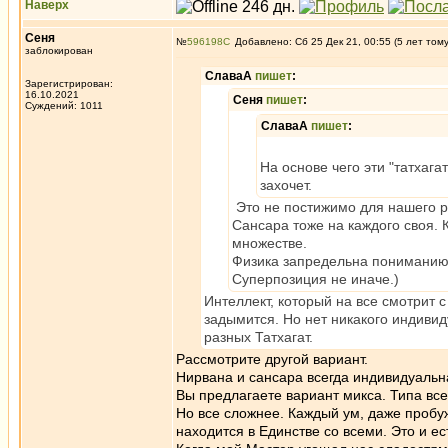
Наверх
Сеня
№
596198
Добавлено: Сб 25 Дек 21, 00:55 (5 лет том
заблокирован
СлаваА
пишет
:
Зарегистрирован:
16.10.2021
Сеня
пишет
:
Суждений: 1011
СлаваА
пишет
:
На основе чего эти "татхага
захочет.
Это не постижимо для нашего 
Сансара тоже на каждого своя.
множестве.
Физика запредельна пониманию.
Суперпозиция не иначе.)
Интеллект, который на все смотрит 
задымится. Но нет никакого индивид
разных Татхагат.
Рассмотрите другой вариант.
Нирвана и сансара всегда индивидуальна.
Вы предлагаете вариант микса. Типа все
Но все сложнее. Каждый ум, даже пробу
находится в Единстве со всеми. Это и е