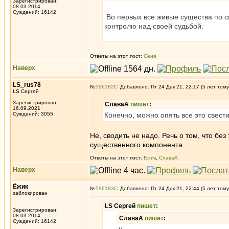
Зарегистрирован:
08.03.2014
Суждений: 16142
Во первых все живые существа по с
контролю над своей судьбой.
Ответы на этот пост:
Сеня
Наверх
LS_rus78
№
596182
Добавлено: Пт 24 Дек 21, 22:17 (5 лет тому
LS Сергей
Зарегистрирован:
СлаваА
пишет
:
16.09.2021
Суждений: 3055
Конечно, можно опять все это свести
Не, сводить не надо. Речь о том, что бе
существенного компонента
Ответы на этот пост:
Ёжик
,
СлаваА
Наверх
Ёжик
№
596183
Добавлено: Пт 24 Дек 21, 22:44 (5 лет тому
заблокирован
LS Сергей
пишет
:
Зарегистрирован:
08.03.2014
СлаваА
пишет
:
Суждений: 16142