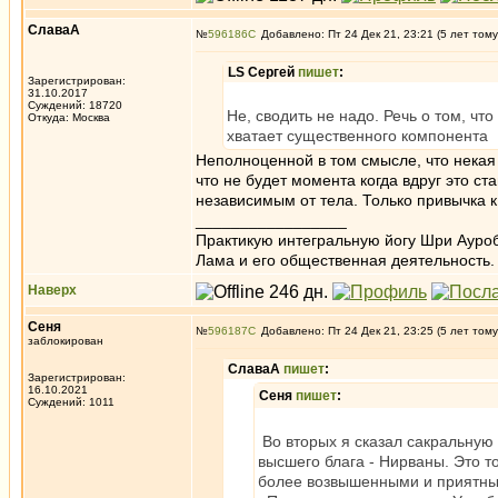
СлаваА
№
596186
Добавлено: Пт 24 Дек 21, 23:21 (5 лет тому
LS Сергей
пишет
:
Зарегистрирован:
31.10.2017
Суждений: 18720
Не, сводить не надо. Речь о том, чт
Откуда: Москва
хватает существенного компонента
Неполноценной в том смысле, что некая
что не будет момента когда вдруг это ст
независимым от тела. Только привычка 
_________________
Практикую интегральную йогу Шри Ауроб
Лама и его общественная деятельность.
Наверх
Сеня
№
596187
Добавлено: Пт 24 Дек 21, 23:25 (5 лет тому
заблокирован
СлаваА
пишет
:
Зарегистрирован:
16.10.2021
Сеня
пишет
:
Суждений: 1011
Во вторых я сказал сакральную 
высшего блага - Нирваны. Это то
более возвышенными и приятны