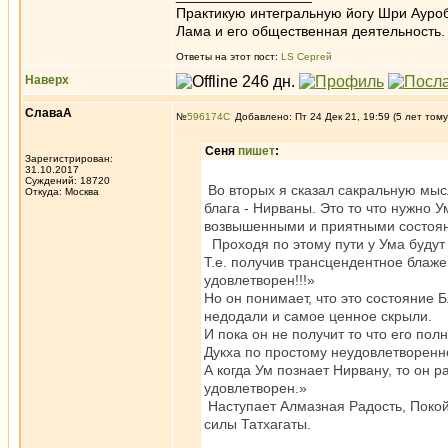
Практикую интегральную йогу Шри Ауроб
Лама и его общественная деятельность.
Ответы на этот пост:
LS Сергей
Наверх
СлаваА
№
596174
Добавлено: Пт 24 Дек 21, 19:59 (5 лет тому
Сеня
пишет
:
Зарегистрирован:
31.10.2017
Суждений: 18720
Во вторых я сказал сакральную мысл
Откуда: Москва
блага - Нирваны. Это то что нужно У
возвышенными и приятными состоя
Проходя по этому пути у Ума будут 
Т.е. получив трансцендентное блажен
удовлетворен!!!»
Но он понимает, что это состояние 
недодали и самое ценное скрыли.
И пока он не получит то что его пол
Дукха по простому неудовлетворенн
А когда Ум познает Нирвану, то он р
удовлетворен.»
Наступает Алмазная Радость, Покой
силы Татхагаты.