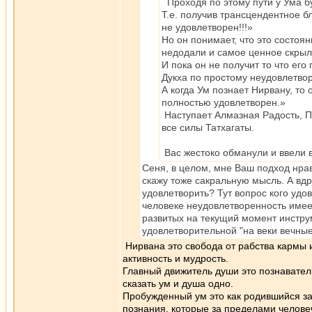
Проходя по этому пути у Ума бу
Т.е. получив трансцендентное бл
не удовлетворен!!!»
Но он понимает, что это состоя
недодали и самое ценное скрыл
И пока он не получит то что его
Дукха по простому неудовлетво
А когда Ум познает Нирвану, то 
полностью удовлетворен.»
Наступает Алмазная Радость, П
все силы Татхагаты.
Вас жестоко обманули и ввели 
Сеня, в целом, мне Ваш подход нрави
скажу тоже сакральную мысль. А вдр
удовлетворить? Тут вопрос кого удов
человеке неудовлетворенность имеет
развитых на текущий момент инстру
удовлетворительной "на веки вечные
Нирвана это свобода от рабства кармы и
активность и мудрость.
Главный движитель души это познаватель
сказать ум и душа одно.
Пробужденный ум это как родившийся за
познания, которые за пределами челове