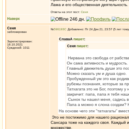
Лама и его общественная деятельность.
Ответы на этот пост:
Сеня
Наверх
Сеня
№
596193
Добавлено: Пт 24 Дек 21, 23:57 (5 лет тому
заблокирован
СлаваА
пишет
:
Зарегистрирован:
16.10.2021
Сеня
пишет
:
Суждений: 1011
Нирвана это свобода от рабства
Он сама активность и мудрость.
Главный движитель души это поз
Можно сказать ум и душа одно.
Пробужденный ум это как родив
рубежы познания, которые за п
Татхагата это не Бог, поэтому у
закричит: папа, папа я тебя наше
Сынок ты нашел меня, садись в 
Папа а можно я слона создам? Не
На основе чего эти "татхагаты" вмес
Это не постижимо для нашего рационал
Сансара тоже на каждого своя. Каждый 
множестве.