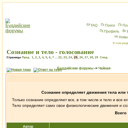
FAQ
Поиск
По
Профиль
Новы
В этом разд
Сознание и тело - голосование
Страницы
Пред.
1
,
2
,
3
,
4
,
5
,
6
,
7
...
22
,
23
,
24
,
25
,
26
,
27
,
28
,
29
След.
Буддийские форумы
->
Чайная
Сознание определяет движения тела или 
Только сознание определяет все, в том числе и тело и все е
Тело определяет само свои физиологические движения и со
Всего 
Автор