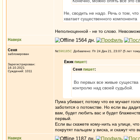
Конечно, можно опять все это св
Не, сводить не надо. Речь о том, чт
хватает существенного компонента
Неполноценной - не то слово. Невозмож
Наверх
Сеня
№
596185
Добавлено: Пт 24 Дек 21, 23:07 (5 лет тому
заблокирован
Ёжик
пишет
:
Зарегистрирован:
16.10.2021
Сеня
пишет
:
Суждений: 1011
Во первых все живые существа 
контролю над своей судьбой.
Пума убивает, потому что ее мучает голо
заботится о потомстве. Но если вы дадит
вам, будет любить вас и будет блаженст
первый.
Если вы скажете кому-нить на улице, что
покрутят пальцем у виска, и скажут что в
Наверх