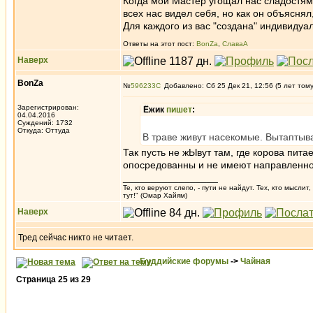
Когда мой Мастер угощал нас сладостями
всех нас видел себя, но как он объясня
Для каждого из вас "создана" индивиду
Ответы на этот пост:
BonZa
,
СлаваА
Наверх
BonZa
№
596233
Добавлено: Сб 25 Дек 21, 12:56 (5 лет том
Зарегистрирован:
Ёжик
пишет
:
04.04.2016
Суждений: 1732
Откуда: Oттyдa
В траве живут насекомые. Вытаптыв
Так пусть не жЫвут там, где корова пит
опосредованны и не имеют направленног
_________________
Те, кто веруют слепо, - пути не найдут. Тех, кто мысли
тут!" (Омар Хайям)
Наверх
Тред сейчас никто не читает.
Буддийские форумы
->
Чайная
Страница
25
из
29