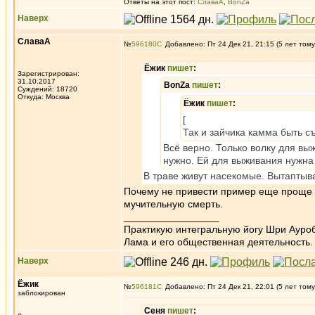
Ответы на этот пост:
СлаваА
,
BonZa
Наверх
СлаваА
№
596180
Добавлено: Пт 24 Дек 21, 21:15 (5 лет тому
Ёжик
пишет
:
Зарегистрирован:
31.10.2017
BonZa
пишет
:
Суждений: 18720
Откуда: Москва
Ёжик
пишет
:
[
Так и зайчика камма быть 
Всё верно. Только волку для вы
нужно. Ей для выживания нужна 
В траве живут насекомые. Вытаптыв
Почему не привести пример еще проще и
мучительную смерть.
_________________
Практикую интегральную йогу Шри Ауроб
Лама и его общественная деятельность.
Наверх
Ёжик
№
596181
Добавлено: Пт 24 Дек 21, 22:01 (5 лет тому
заблокирован
Сеня
пишет
: