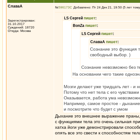
СлаваА
№
596173
Добавлено: Пт 24 Дек 21, 19:50 (5 лет тому
LS Сергей
пишет
:
Зарегистрирован:
31.10.2017
BonZa
пишет
:
Суждений: 18720
Откуда: Москва
LS Сергей
пишет
:
СлаваА
пишет
:
Сознание это функция т
свободный выбор. )
Сознание невозможно без те
На основании чего такие одноз
Мозги делают уже тридцать лет - и н
Потому что нет тела с его чувствами
Оказывается, работа ума невозможна
Например, самое простое - дыхание 
и посмотрите что будет с умом
Дыхание это внешнее выражение праны, 
с функциями тела это очень сильная при
хатха йоги уже демонстрировали способ
опять все это свести к способностям тел
_________________