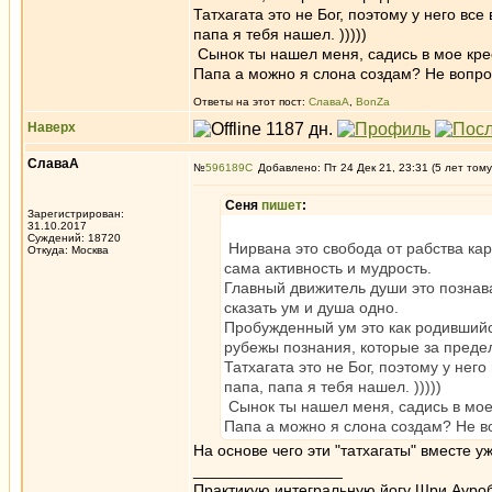
Татхагата это не Бог, поэтому у него все
папа я тебя нашел. )))))
Сынок ты нашел меня, садись в мое кре
Папа а можно я слона создам? Не вопрос,
Ответы на этот пост:
СлаваА
,
BonZa
Наверх
СлаваА
№
596189
Добавлено: Пт 24 Дек 21, 23:31 (5 лет тому
Сеня
пишет
:
Зарегистрирован:
31.10.2017
Суждений: 18720
Нирвана это свобода от рабства кар
Откуда: Москва
сама активность и мудрость.
Главный движитель души это познава
сказать ум и душа одно.
Пробужденный ум это как родившийс
рубежы познания, которые за преде
Татхагата это не Бог, поэтому у нег
папа, папа я тебя нашел. )))))
Сынок ты нашел меня, садись в мое
Папа а можно я слона создам? Не воп
На основе чего эти "татхагаты" вместе у
_________________
Практикую интегральную йогу Шри Ауроб