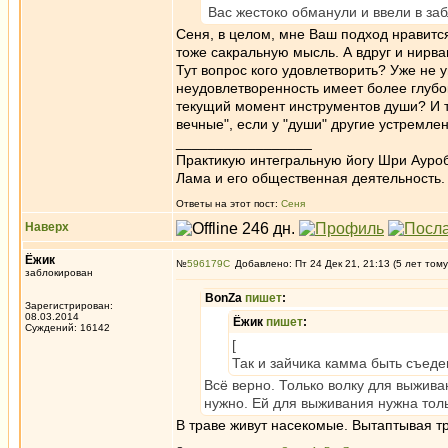
Вас жестоко обманули и ввели в за
Сеня, в целом, мне Ваш подход нравится 
тоже сакральную мысль. А вдруг и нирва
Тут вопрос кого удовлетворить? Уже не у
неудовлетворенность имеет более глубок
текущий момент инструментов души? И т
вечные", если у "души" другие устремле
_________________
Практикую интегральную йогу Шри Ауроб
Лама и его общественная деятельность.
Ответы на этот пост:
Сеня
Наверх
Ёжик
№
596179
Добавлено: Пт 24 Дек 21, 21:13 (5 лет тому
заблокирован
BonZa
пишет
:
Зарегистрирован:
08.03.2014
Ёжик
пишет
:
Суждений: 16142
[
Так и зайчика камма быть съед
Всё верно. Только волку для выжива
нужно. Ей для выживания нужна тольк
В траве живут насекомые. Вытаптывая т