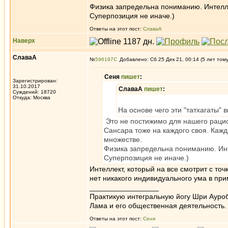
Физика запредельна пониманию. Интелле
Суперпозиция не иначе.)
Ответы на этот пост:
СлаваА
Наверх
СлаваА
№
596197
Добавлено: Сб 25 Дек 21, 00:14 (5 лет том
Сеня
пишет
:
Зарегистрирован:
31.10.2017
СлаваА
пишет
:
Суждений: 18720
Откуда: Москва
На основе чего эти "татхагаты" 
Это не постижимо для нашего раци
Сансара тоже на каждого своя. Каж
множестве.
Физика запредельна пониманию. Инт
Суперпозиция не иначе.)
Интеллект, который на все смотрит с то
нет никакого индивидуального ума в при
_________________
Практикую интегральную йогу Шри Ауроб
Лама и его общественная деятельность.
Ответы на этот пост:
Сеня