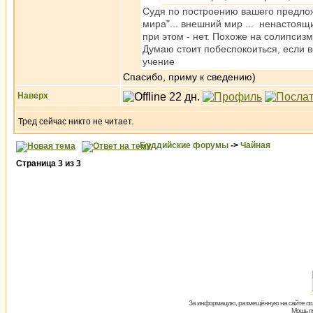
Судя по построению вашего предлож
мира"... внешний мир ... ненастоящ
при этом - нет. Похоже на солипсизм
Думаю стоит побеспокоиться, если 
учение
Спасибо, приму к сведению)
Наверх
Тред сейчас никто не читает.
Буддийские форумы
->
Чайная
Страница
3
из
3
За информацию, размещённую на сайте пол
Мощь пх