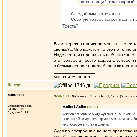
ненастоящий, иллюзорный,
С подобным встречался.
Советую теперь встретиться с 
Тоесть?
Вы интересно написали моё "я"...то есть
своим.?...Мне кажется но это не точно о
Надо сесть,и спрашивать себя кто это ощу
этот вопрос а просто задавать вопрос и 
в безмысленное прпедобное в котором п
_________________
мне снится пепел
Наверх
humanist
№
592450
Добавлено: Вт 26 Окт 21, 17:36 (5 лет тому
Зарегистрирован:
Vadim1Vadim
пишет
:
04.06.2019
Суждений: 381
Сегодня было ощущение что мое "я"
внешний мир воспринимается как бы
иллюзорный, внешний.
Судя по построению вашего предложения
мира"... внешний мир ... ненастоящий, 