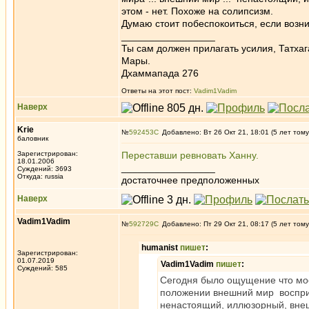
этом - нет. Похоже на солипсизм.
Думаю стоит побеспокоиться, если возн
_________________
Ты сам должен прилагать усилия, Татхаг
Мары.
Дхаммапада 276
Ответы на этот пост:
Vadim1Vadim
Наверх
Krie
№
592453
Добавлено: Вт 26 Окт 21, 18:01 (5 лет тому
баловник
Зарегистрирован:
Переставши ревновать Ханну.
18.01.2006
_________________
Суждений: 3693
Откуда: russia
достаточнее предположенных
Наверх
Vadim1Vadim
№
592729
Добавлено: Пт 29 Окт 21, 08:17 (5 лет тому
humanist
пишет
:
Зарегистрирован:
01.07.2019
Vadim1Vadim
пишет
:
Суждений: 585
Сегодня было ощущение что мое 
положении внешний мир восприн
ненастоящий, иллюзорный, вне