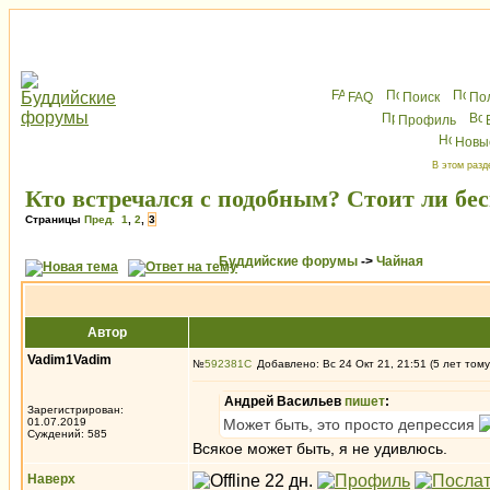
FAQ
Поиск
По
Профиль
Новы
В этом разд
Кто встречался с подобным? Стоит ли бе
Страницы
Пред.
1
,
2
,
3
Буддийские форумы
->
Чайная
Автор
Vadim1Vadim
№
592381
Добавлено: Вс 24 Окт 21, 21:51 (5 лет тому
Андрей Васильев
пишет
:
Зарегистрирован:
01.07.2019
Может быть, это просто депрессия
Суждений: 585
Всякое может быть, я не удивлюсь.
Наверх