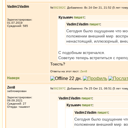
Vadim1Vadim
№
592382
Добавлено: Вс 24 Окт 21, 21:52 (5 лет тому
Кузьмич
пишет
:
Зарегистрирован:
01.07.2019
Vadim1Vadim
пишет
:
Суждений: 585
Сегодня было ощущение что мое 
положении внешний мир восприн
ненастоящий, иллюзорный, вне
С подобным встречался.
Советую теперь встретиться с преп
Тоесть?
Ответы на этот пост:
Zen8
Наверх
Zen8
№
592397
Добавлено: Пн 25 Окт 21, 06:51 (5 лет том
заблокирован
Зарегистрирован:
Vadim1Vadim
пишет
:
09.09.2021
Суждений: 27
Кузьмич
пишет
:
Откуда: ташкент
Vadim1Vadim
пишет
:
Сегодня было ощущение что 
положении внешний мир вос